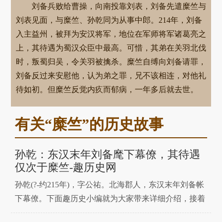
刘备兵败给曹操，向南投靠刘表，刘备先遣糜竺与
刘表见面，与糜竺、孙乾同为从事中郎。214年，刘备
入主益州，被拜为安汉将军，地位在军师将军诸葛亮之
上，其待遇为蜀汉众臣中最高。可惜，其弟在关羽北伐
时，叛蜀归吴，令关羽被擒杀。糜竺自缚向刘备请罪，
刘备反过来安慰他，认为弟之罪，兄不该相连，对他礼
待如初。但糜竺反觉内疚而郁病，一年多后就去世。
有关“糜竺”的历史故事
孙乾：东汉末年刘备麾下幕僚，其待遇
仅次于糜竺-趣历史网
孙乾(?-约215年)，字公祐。北海郡人，东汉末年刘备帐
下幕僚。下面趣历史小编就为大家带来详细介绍，接着
往下看吧。最初被大儒郑玄推荐于州里。刘备领徐州，