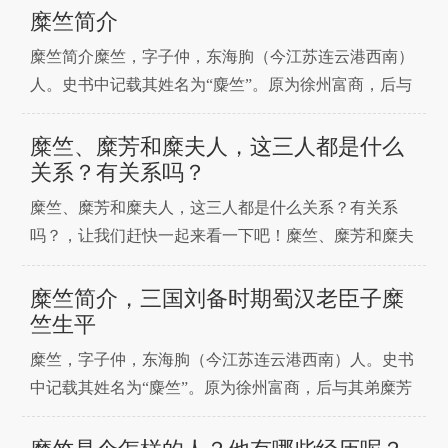
蜀汉官吏，与孙乾、简雍同为蜀汉最高待遇的老臣子。
糜竺简介
家庭兄弟姊妹糜芳，糜竺之弟，本与糜竺跟随刘备。后
糜竺简介糜竺，字子仲，东海朐（今江苏连云港西南）
为南郡太守，但他叛蜀归吴，令关羽被擒杀。糜夫人，
人。史书中记载其姓名为“麋竺”。原为徐州富商，后与
糜竺之妹，
其弟糜芳拒绝曹操的任命跟随刘备，在刘备被吕布击
败，穷困潦倒之时给予了刘备很大的帮助，蜀汉建立后
糜竺、糜芳和糜夫人，这三人都是什么
为安汉将军，地位在诸葛亮之上。东吴背盟袭取荆州，
关系？有关系吗？
其弟糜芳举城投降，导致关羽兵败身亡，
糜竺、糜芳和糜夫人，这三人都是什么关系？有关系
吗？，让我们赶快一起来看一下吧！糜竺、糜芳和糜夫
人都是什么关系？糜竺是糜夫人和糜芳的哥哥，三人是
兄妹关系。麋竺（又作糜竺）（？—220年），字子
糜竺简介，三国刘备时期蜀汉老臣子糜
仲。东海朐县（今江苏连云港西南）人。原为徐州富
竺生平
商，后被徐州牧陶谦辟为别驾从事。陶谦病死后，奉其
糜竺，字子仲，东海朐（今江苏连云港西南）人。史书
遗命迎接刘备。与
中记载其姓名为“麋竺”。原为徐州富商，后与其弟糜芳
拒绝曹操的任命跟随刘备，在刘备被吕布击败，穷困潦
倒之时给予了刘备很大的帮助，蜀汉建立后为安汉将