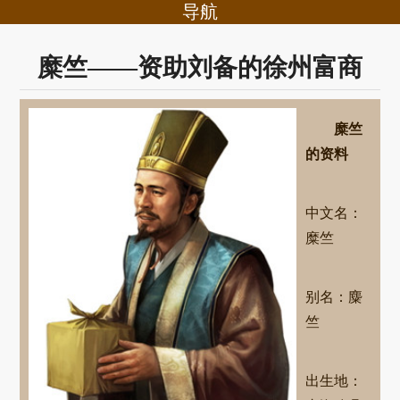
导航
糜竺——资助刘备的徐州富商
糜竺
的资料
中文名：
糜竺
别名：麋
竺
出生地：