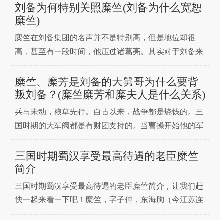
以孙乾为从事。自徐州跟随刘备，多次作为刘备的使
刘备为何特别关照糜竺(刘备为什么宽恕
臣。刘备定益州后，拜孙乾为秉忠将军，其待遇仅次于
糜竺)
麋竺，与简雍相同。不久后便病逝。人物生平随从周旋
麋竺在刘备集团的名声并不是特别高，但是地位却很
孙乾最
高，甚至有一段时间，他压过诸葛亮。其实对于刘备来
说，糜竺就是他的贵人。没有米竹，刘备的创业之路可
能走不下去。而刘备是一个特别注重善良的人，所以一
糜竺、糜芳是刘备的大舅哥为什么要背
直对糜竺比较重视。想了解这两个人的关系，要从早年
叛刘备？(糜竺糜芳和糜夫人是什么关系)
说起。如果你对这段历史感兴趣，不要错过下面的内
兵马未动，粮草先行。自古以来，战争都是烧钱的。三
容。1.米糊的地
国时期的大军阀都是有财团支持的。当曹操开始他的军
队时，他得到了一个名叫巍子的富人的资助。当然，天
下没有免费的午餐，财团的钱也不是白拿的。如果你拿
三国时期蜀汉享受最高待遇的老臣糜竺
了别人的钱，你就得给他们一些好处，同意他们的条
简介
件。这是一种交易。不幸的是，"自古以来，大才子吃
三国时期蜀汉享受最高待遇的老臣糜竺简介，让我们赶
了不少苦，也没
快一起来看一下吧！糜竺，字子仲，东海朐（今江苏连
云港西南）人。史书中记载其姓名为“麋竺”。三国时期