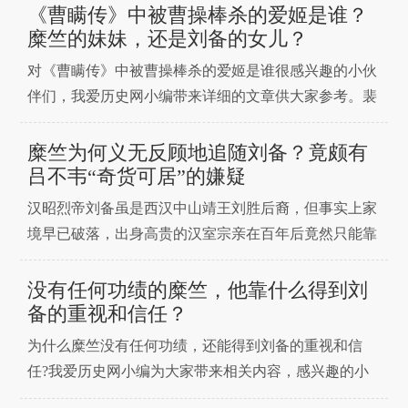
战屡败的刘备得以迅速崛起，很快就“跨有荆益”，实现
《曹瞒传》中被曹操棒杀的爱姬是谁？
三分天下有其一的战略目标。214年，刘备占领益州，
糜竺的妹妹，还是刘备的女儿？
可是在加封官职时，有一个人的官职、地位却比诸葛亮
对《曹瞒传》中被曹操棒杀的爱姬是谁很感兴趣的小伙
的还要
伴们，我爱历史网小编带来详细的文章供大家参考。裴
松之注《三国志》十分严谨，他虽然旁征博引，把能找
到的史料都展示出来，但不靠谱的史料，他一定会进行
糜竺为何义无反顾地追随刘备？竟颇有
辨析，并指出其谬误之处。他在给《三国志》第一篇
吕不韦“奇货可居”的嫌疑
《武帝纪》做注的时候，引用了一段《曹瞒传》的记
汉昭烈帝刘备虽是西汉中山靖王刘胜后裔，但事实上家
载：曹操曾乱棒打
境早已破落，出身高贵的汉室宗亲在百年后竟然只能靠
织席贩履为生，实在令人唏嘘。说起来，刘备出身如此
低贱，其实是很难成就大业的，好在他一生遇到了三个
没有任何功绩的糜竺，他靠什么得到刘
贵人，恰恰也正是这三人的鼎力相助，才使刘备具有问
备的重视和信任？
鼎天下的资本，并最终登基称帝。否则光有诸葛亮这样
为什么糜竺没有任何功绩，还能得到刘备的重视和信
的人才而没有
任?我爱历史网小编为大家带来相关内容，感兴趣的小
伙伴快来看看吧。说到三国朋友们都不目生了，三国鼎