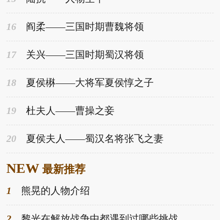
16
阎柔——三国时期曹魏将领
17
关兴——三国时期蜀汉将领
18
夏侯楙——大将军夏侯惇之子
19
杜夫人——曹操之妾
20
夏侯夫人——蜀汉名将张飞之妻
NEW
最新推荐
1
熊晃的人物介绍
2
黎光在解放战争中都遇到过哪些挑战