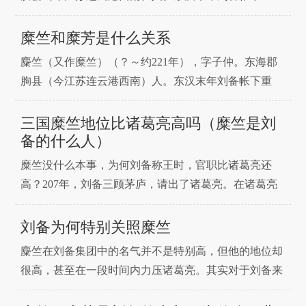
拿出了大量金
臣。那么糜竺和糜夫人是什么关系哪？下面就和三国小
编一起来看看吧。糜竺是糜夫人和糜芳的哥哥，三人是
糜竺和糜芳是什么关系
兄妹关系。麋竺原为徐州富商，后被徐州牧陶谦辟为别
麋竺（又作糜竺）（？～约221年），字子仲。东海郡
驾从事。陶谦病死后，奉其遗命迎接刘备，成为其幕
朐县（今江苏连云港西南）人。东汉末年刘备帐下重
客。更与其弟麋
臣。那么糜竺和糜芳是什么关系哪？下面就和三国小编
一起来看看吧。糜竺是糜芳的兄长。麋竺原为徐州富
三国糜竺地位比诸葛亮高吗（糜竺是刘
商，后被徐州牧陶谦辟为别驾从事。陶谦病死后，奉其
备的什么人）
遗命迎接刘备，成为其幕客。更与其弟麋芳拒绝曹操的
糜竺没什么本事，为何刘备称王时，官职比诸葛亮还
任命，跟随刘备
高？207年，刘备三顾茅庐，请出了诸葛亮。在诸葛亮
的辅佐下，之前屡战屡败的刘备得以迅速崛起，很快
就“跨有荆益”，实现三分天下有其一的战略目标。214
刘备为何特别关照糜竺
年，刘备占领益州，可是在加封官职时，有一个人的官
麋竺在刘备集团中的名气并不是特别高，但他的地位却
职、地位却比诸葛亮的还要高！此人就是没什么本事的
很高，甚至在一段时间内力压诸葛亮。其实对于刘备来
糜竺，这到
说，糜竺算是他的贵人，如果没有糜竺，可能刘备的创