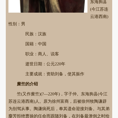
东海朐县
(今江苏连
云港西南)
性别：男
民族：汉族
国籍：中国
职业：商人、说客
逝世日期：公元220年
主要成就：资助刘备，使其振作
糜竺的介绍
竺(又作糜竺)(?—220年)，字子仲。东海朐县(今江
苏连云港西南)人。原为徐州富商，后被徐州牧陶谦辟
为别驾从事。陶谦病死后，奉其遗命迎接刘备。与其弟
麋芳拒绝曹操的任命而跟随刘备，在刘备最潦倒之时给