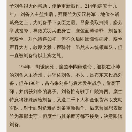
予刘备很大的帮助，使他重新振作。214年(建安十九
年)，刘备入主益州后，拜麋竺为安汉将军，地位在诸
葛亮之上，为刘备手下众臣之最。吕蒙袭取荆州，麋芳
举城投降，导致关羽兵败身亡，麋竺面缚请罪，刘备劝
慰麋竺，对他待遇如初，但不久后即因惭恨病死。麋竺
雍容大方，敦厚文雅，擅骑射，虽然从未统领军队，但
一直被刘备待以上宾之礼。
194年，陶谦病死，糜竺奉陶谦遗命，迎接在小沛
的刘备入主徐州，并辅佐刘备。不久，吕布东来投靠刘
备，但在196年，吕布乘刘备与袁术发生战争，偷袭下
邳，并虏获刘备的妻子。刘备惟有驻于广陵海西。糜竺
特意将妹妹嫁给刘备，又送二千下人和金银货帛以支助
军队，对于面对危难的刘备重新振作。后来曹操想表糜
竺为嬴郡太守，但糜竺与其弟糜芳都不接受，决意跟随
刘备。