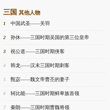
峙曹操、孙权、刘备。而要说其余们的差别，很迷惑人
三国
的不妨曹操，而很不辛苦气的应当孙权，但很励志的应
其他人物
当即是刘备了。这是无须置疑的。 刘备是汉代的宗室，
1
中国武圣——关羽
汉中山靖王刘
2
孙休——三国时期吴国的第三位皇帝
3
祝公道——三国时期侠客
4
韩龙——汉末三国时期刺客
5
甄宓——魏文帝曹丕的妻子
6
轲比能——三国时期鲜卑族首领
7
秦朗——三国时期曹魏将领