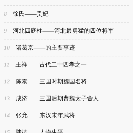
8
徐氏——贵妃
9
河北四庭柱——河北最勇猛的四位将军
10
诸葛京——的主要事迹
11
王祥——古代二十四孝之一
12
陈泰——三国时期魏国名将
13
成济——三国后期曹魏太子舍人
14
张允——东汉末年武将
15
陆抗——人物生平