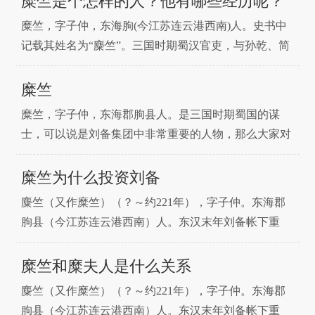
糜竺是个怎样的人？他有哪些经历呢？
军，地位在诸葛亮之上。东吴背盟袭取荆州，其弟糜芳
糜竺，字子仲，东海朐(今江苏连云港西南)人。史书中
举城投降，导致关羽兵败身亡，糜竺面缚请罪，为刘备
记载其姓名为“麋竺”。三国时期蜀汉官吏，与孙乾、简
所宽恕，待遇
雍同为蜀汉最高待遇的老臣子。家庭兄弟姊妹糜芳，糜
竺之弟，本与糜竺跟随刘备。后为南郡太守，但他叛蜀
糜竺
归吴，令关羽被擒杀。糜夫人，糜竺之妹，于刘备落难
糜竺，字子仲，东海郡朐县人。是三国时期蜀国的谋
时，糜竺将她嫁给刘备。子糜威，糜竺之子，官至虎贲
士，可以说是刘备集团中非常重要的人物，那么大家对
中郎将，
糜竺了解多少那？糜竺的生平事迹有哪些那？糜竺又是
一个什么样的人哪？下面就和小编一起来看看吧。麋竺
糜竺为什么投资刘备
（又作糜竺）（？～约221年），字子仲。东海郡朐县
麋竺（又作糜竺）（？～约221年），字子仲。东海郡
（今江苏连云港西南）人。东汉末年刘备帐下重臣。糜
朐县（今江苏连云港西南）人。东汉末年刘备帐下重
竺出身富贵之
臣。那么糜竺为什么投资刘备哪？下面就和三国小编一
起来看看吧。我们先来看看糜竺是在什么情况下给到刘
糜竺和糜夫人是什么关系
备投资的。这时候正值刘备遭吕布偷袭，下邳失守。作
麋竺（又作糜竺）（？～约221年），字子仲。东海郡
为陶谦旧部的糜竺，此时表现出对刘备的极大支持。他
朐县（今江苏连云港西南）人。东汉末年刘备帐下重