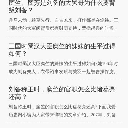
业之路就无法进行下去了。而刘备又是一个特别注重恩
糜竺、糜芳是刘备的大舅哥为什么要背
情的人，所以一直对糜竺多加关照。想了解这两人之间
叛刘备？
的关系，还要从早年开始说起，对这段历史有兴趣的
兵马未动，粮草先行。自古以来，打仗都是在烧钱。三
话，就不要错过
国时代的大军阀背后都有财团支持，曹操起兵的时候，
就得到了一个叫卫兹的富豪的资助。当然，天下没有免
费的午餐，财团的钱也不是白拿的。拿了人家的钱，就
三国时蜀汉大臣糜竺的妹妹的生平过得
要给人家一些好处、答应人家的条件，这是一种交易。
如何？
可惜，“自古雄才多磨难，从来纨绔少伟男&rdqu
三国时蜀汉大臣糜竺的妹妹的生平过得如何?她196年时
成为刘备夫人，衣带诏事发后与关羽一起被曹操俘虏。
下面我爱历史网小编就为大家详细介绍一下，一起看看
吧。藏在衣带间的秘密诏书。汉献帝时，曹操迎奉天子
刘备称王时，糜竺的官职怎么比诸葛亮
迁都许县，与汉献帝发生矛盾。汉献帝用鲜血写出诏书
还高？
缝在衣带里，秘密传给董承。董承对外宣称接受了汉献
刘备称王时，糜竺的官职怎么比诸葛亮还高?下面我爱
帝衣带中
历史网小编为大家带来详细的文章介绍。207年，刘备
三顾茅庐，请出了诸葛亮。在诸葛亮的辅佐下，之前屡