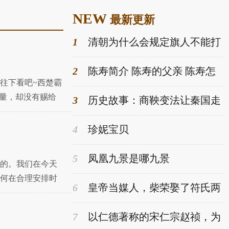
NEW
最新更新
1
清朝为什么会规定旗人不能打
工？真相是什么
2
陈寿简介 陈寿的父亲 陈寿怎
往下看吧~西楚霸
么死的
力量，却没有赐给
3
历史故事：商鞅变法让秦国走
向强大。然而他是为何受到车裂
的酷刑？
4
珍妮宝贝
5
凤凰九景是哪九景
的。我们在今天
何在合理安排时
6
皇帝当媒人，柴荣娶了符氏两
成
姐妹为妻，后来都封为了皇后
7
以仁德著称的宋仁宗赵祯，为