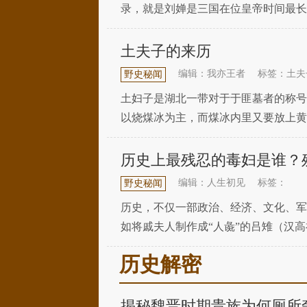
录，就是刘婵是三国在位皇帝时间最长
的蜀国本身已经陷入一种穷兵黩武的绝
土夫子的来历
编辑：我亦王者
标签：土夫
野史秘闻
土妇子是湖北一带对于于匪墓者的称号
以烧煤冰为主，而煤冰内里又要放上黄
着板车以卖黄泥巴为死的一种职业——
历史上最残忍的毒妇是谁？
编辑：人生初见
标签：
野史秘闻
历史，不仅一部政治、经济、文化、军
如将戚夫人制作成“人彘”的吕雉（汉
王皇后、萧淑妃“截去手足，投于酒瓮
历史解密
揭秘魏晋时期贵族为何厕所