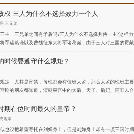
政权 三人为什么不选择效力一个人
亮,三兄弟
三主，三兄弟之间有矛盾吗?三人为什么不选择共侍一主?这样力
将军诸葛瑾以及曹魏征东大将军诸葛诞，由于三人对三国的贡献
其龙，吴得其虎，魏得其狗”!三人的关系分别是，诸葛瑾
的时候要遵守什么规矩？
规定，尤其是宵禁，每晚都会有值班太监，那么太监的晚班主要
宫剧的朋友都知道，清朝皇宫中的太后、天子、后妃、阿哥以合
都有专门的值夜职员保卫，以防不测产生。每当晚上八点钟的时
时期在位时间最久的皇帝？
史趣事
似也没把希望寄托在刘婵身上，但是刘婵身上却有一项三国时期