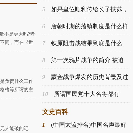
5
如果皇位顺利传给长子扶苏，
秦朝还会这么早就灭亡吗？
6
唐朝时期的藩镇制度是什么样
的 这个制度是怎么产生的
量不是更大吗?诸
不同，而在《世
7
铁原阻击战结果到底是什么
8
第一次鸦片战争的简介 被迫
开放的港口城市有哪些
9
蒙金战争爆发的历史背景及过
是负责什么工作
程介绍
格格等所谓的主
10
所谓国民党十大名将都有
间
谁，成名是技是什么？
文史百科
1
(中国太监排名)中国名声最好
无人能破的记
的太监死后百官送葬百姓也为他