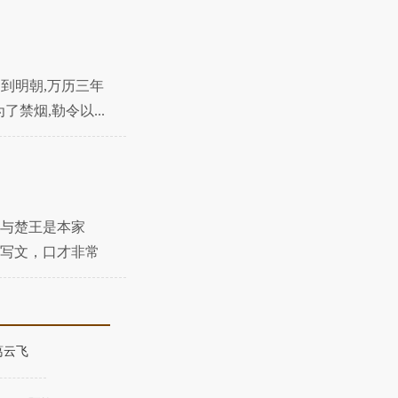
到明朝,万历三年
了禁烟,勒令以...
与楚王是本家
写文，口才非常
，接
葛云飞