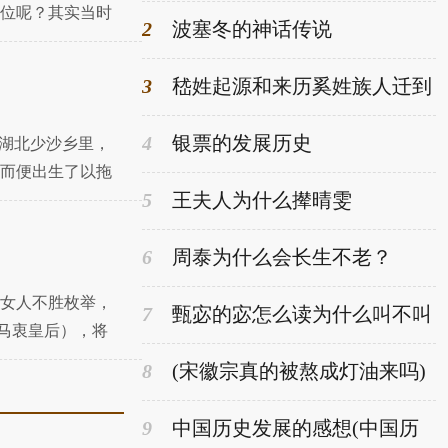
位呢？其实当时
身披白衣
2
波塞冬的神话传说
在白
3
嵇姓起源和来历奚姓族人迁到
嵇山定居以地为姓(嵇姓是怎么来
的)
4
银票的发展历史
先湖北少沙乡里，
而便出生了以拖
5
王夫人为什么撵晴雯
6
周泰为什么会长生不老？
女人不胜枚举，
7
甄宓的宓怎么读为什么叫不叫
司马衷皇后），将
(甄宓的字)
8
(宋徽宗真的被熬成灯油来吗)
宋徽宗被熬成灯油
9
中国历史发展的感想(中国历