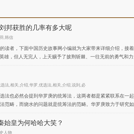
 刘邦获胜的几率有多大呢
羽,韩信
的读者，下面中国历史故事网小编就为大家带来详细介绍，接着
世英雄，但人无完人，上天赐予了披荆斩棘、一往无前的勇气和
力取天下，这是他的优势，也是他的缺点。项羽心比天高，认
选法,相关,介绍,华罗,优选法,相关,介绍,说到,必
选法也必然会提到华罗庚的统筹法，这两者都是紧紧联系在一起
法范畴，而烧水的问题就是统筹法的范畴。华罗庚致力于研究如
法理论。为了能够合理利用资源，节约时间，华罗庚把数学方法
秦始皇为何哈哈大笑？
史人物