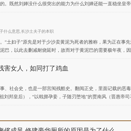
的。既然刘婵没什么很突出的能力为什么刘婵还能一直稳坐皇帝
境了，如果国家都要没了那这个皇帝是谁当也就没意义了。刘备
子什么意思,长沙土夫子的本职
。“土妇子”原先是对于少沙卖黄泥为死者的雅称，果为正在事
泥巴，以此去删减耐烧延时，故而对于黄泥巴的需要极年夜，因
土妇子，多以男性壮劳力为主，与地皮面也多正在乡边沿四周。
残害女人，如同打了鸡血
事、社会史，也是一部宫闱残酷史。翻阅正史，里面记载的恶毒
高祖刘邦皇后），“以戟掷孕妾，子随刃堕地”的贾南风（晋惠帝
中……令此二妪骨醉”的武则天（唐高宗李治皇后），把宫人
奢侈成风 修建豪华厕所的原因是为了什么