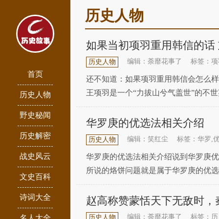
历史人物
如果当初项羽重用韩信的话
编辑：荼靡花事了
标签：项
历史人物
首页
还不知道：如果项羽重用韩信会怎么样
王项羽是一个“力拔山兮气盖世”的不
历史人物
他尊贤纳谏的胸怀。项羽以力服人，以
野史秘闻
华罗庚的优选法相关介绍
历史解密
编辑：笑红尘
标签：华罗,优
历史人物
战史风云
华罗庚的优选法相关介绍说到华罗庚优
所说的烙饼问题就是属于华罗庚的优选
文史百科
间的方面，于是提出优选法理论和统筹
诗词大全
赵高称赞蒙恬天下无敌时，
编辑：荼靡花事了
标签：历
名人大全
历史人物