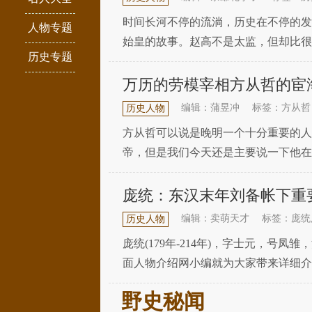
时间长河不停的流淌，历史在不停的发
人物专题
始皇的故事。赵高不是太监，但却比很
历史专题
并不是一个行业——不是所有的阉人都
万历的劳模宰相方从哲的宦
编辑：蒲昱冲
标签：方从哲
历史人物
方从哲可以说是晚明一个十分重要的人
帝，但是我们今天还是主要说一下他在
年考中进士之后就开始了自己的职业生
庞统：东汉末年刘备帐下重
编辑：卖萌天才
标签：庞统
历史人物
庞统(179年-214年)，字士元，
面人物介绍网小编就为大家带来详细介
于巴丘，庞统为其吊丧至东吴，与陆绩
野史秘闻