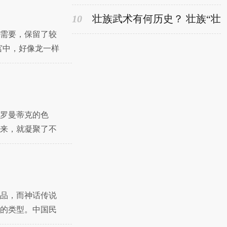
史发展的感想和体会)
10
壮族武术有何历史？ 壮族“壮
拳”简介
需要，保留了较
宫中，好像龙一样
罗曼蒂克的色
来，就凝聚了不
，一
品，而神话传说
的类型。中国民
个