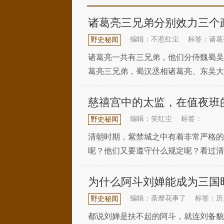
诸葛亮三兄弟分别效力三个
编辑：不惹红尘
标签：诸葛
野史秘闻
诸葛亮一共有三兄弟，他们分侍魏蜀吴
葛亮三兄弟，蜀汉丞相诸葛亮、东吴大
说新语·品藻》中评价这三兄弟为“蜀得
慈禧宫中的太监，在值夜班
编辑：笑红尘
标签：
野史秘闻
清朝时期，紫禁城之中有着非常严格的
呢？他们又要遵守什么规定呢？看过清
子们，不但白昼有人奉养，就连晚上也
为什么阿斗刘婵能成为三国
编辑：荼靡花事了
标签：历
野史秘闻
都说刘婵是扶不起的阿斗，就连刘备貌