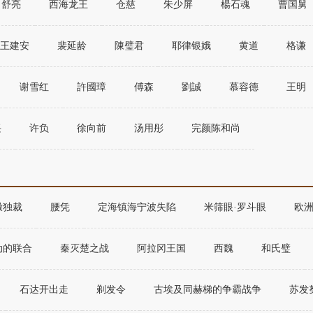
舒亮
西海龙王
仓慈
朱少屏
楊石魂
曹国舅
王建安
裴延龄
陳璧君
耶律银娥
黄道
格谦
谢雪红
許國璋
傅森
劉誠
慕容德
王明
兴
许负
徐向前
汤用彤
完颜陈和尚
撒独裁
腰凭
定海镇海宁波失陷
米筛眼·罗斗眼
欧
动的联合
秦灭楚之战
阿拉冈王国
西魏
和氏璧
石达开出走
剃发令
古埃及同赫梯的争霸战争
苏发