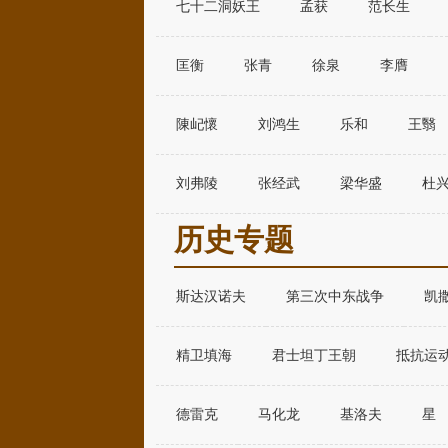
七十二洞妖王
孟获
范长生
匡衡
张青
徐泉
李膺
陳屺懷
刘鸿生
乐和
王翳
刘弗陵
张经武
梁华盛
杜
历史专题
斯达汉诺夫
第三次中东战争
凯
精卫填海
君士坦丁王朝
抵抗运
德雷克
马化龙
基洛夫
星