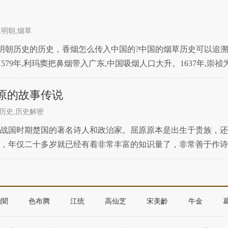
,明朝,烟草
段明朝历史的历史，香烟怎么传入中国的?中国的烟草历史可以追溯
579年,利玛窦把鼻烟带入广东,中国吸烟人口大升。1637年,崇祯为
明朝万历年间传入中国。卷烟
原的故事传说
历史,历史解密
战国时期楚国的著名诗人和政治家。屈原原本是出生于贵族，还
，年仅二十多岁就已经有着非常丰富的知识量了，非常善于作诗
用，成为了出国的左徒。经常同楚怀王一起研究政事，拟定法令
伯聞
色布腾
江统
高仙芝
宋美齡
牛金