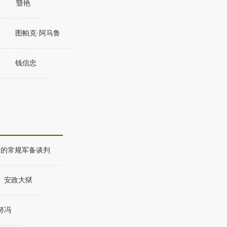
暨艳
图帕克·阿马鲁
钱信忠
洲的常规军备谈判
安政大狱
努冯