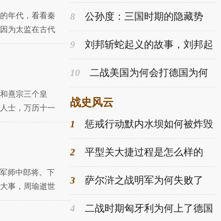
何无子嗣继位？
8
公孙度：三国时期的隐藏势
的年代，看看秦
力！连曹操都不放眼里，堪称一
因为太监在古代
代枭雄
不
9
刘邦斩蛇起义的故事，刘邦起
义为什么要斩白蛇
10
二战美国为何会打德国为何
不支持德国打苏联？(美国为什么
和熹宗三个皇
不打压德国)
战史风云
人士，万历十一
成大
1
惩戒行动默内水坝如何被炸毁
的 英军损失了多少人
2
平型关大捷过程是怎么样的
为军师中郎将。下
3
萨尔浒之战明军为何失败了
大事，周瑜逝世
4
二战时期匈牙利为何上了德国
纳粹的贼船？