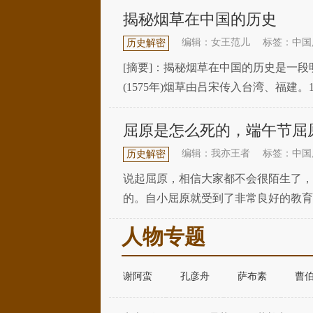
揭秘烟草在中国的历史
编辑：女王范儿
标签：中国
历史解密
[摘要]：揭秘烟草在中国的历史是一
(1575年)烟草由吕宋传入台湾、福建。1
中国人从什么时候开始抽烟?烟草是在
屈原是怎么死的，端午节屈
编辑：我亦王者
标签：中国
历史解密
说起屈原，相信大家都不会很陌生了，
的。自小屈原就受到了非常良好的教育
的不错，年纪轻轻的就受到了楚王的重
人物专题
谢阿蛮
孔彦舟
萨布素
曹