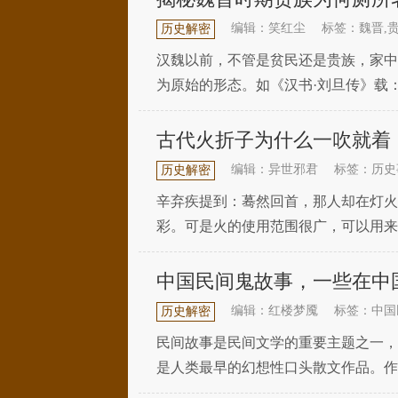
编辑：笑红尘
标签：魏晋,
历史解密
汉魏以前，不管是贫民还是贵族，家中
为原始的形态。如《汉书·刘旦传》载
吸干井水，老鼠在宫中跳舞，厕所中的
古代火折子为什么一吹就着
编辑：异世邪君
标签：历史
历史解密
辛弃疾提到：蓦然回首，那人却在灯火
彩。可是火的使用范围很广，可以用来
少智慧，这才做出了一个火折子。在影
中国民间鬼故事，一些在中
编辑：红楼梦魇
标签：中国
历史解密
民间故事是民间文学的重要主题之一，
是人类最早的幻想性口头散文作品。作
间鬼故事报丧猴，早年，在邙山脚下，