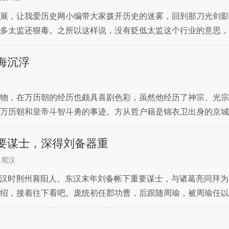
展，让我爱历史网小编带大家拨开历史的迷雾，回到那刀光剑影
多太监还狠毒。之所以这样说，没有贬低太监这个行业的意思，
有资格被称为太监，有资格被称为太监的也不全都是阉人。赵高
海沉浮
物，在万历朝的经历也颇具喜剧色彩，虽然他经历了神宗、光宗
万历朝和皇帝斗智斗勇的事迹。方从哲户籍是锦衣卫出身的京城
涯，后来因为文笔好被首辅王锡爵赏识，觉得这人有出息以后必
要谋士，深得刘备器重
,蜀汉
号凤雏，汉时荆州襄阳人。东汉末年刘备帐下重要谋士，与诸葛亮同拜
绍，接着往下看吧。庞统初任郡功曹，后跟随周瑜，被周瑜任以
、顾劭、全琮等人结交而还。南郡借给刘备后，从事署