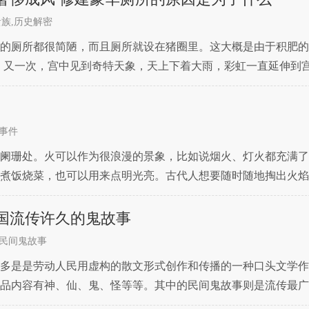
贵族,历史解密
的厕所都很简陋，而且厕所就设在猪圈里。这大概是由于积肥的
：又一次，宫中见到奇特天象，天上下着大雨，彩虹一直延伸到
猪成群地逃出来，满宫乱穿。可见厕所中养猪皇家也不例外。古
事件
阑珊处。火可以作为很浪漫的景象，比如说烟火、灯火都充满了
煮饭烧菜，也可以用来点明光亮。古代人想要随时随地掏出火焰
视剧中大家能够经常看到一些人，在夜晚或者到哪里探险的时候
国流传许久的鬼故事
民间鬼故事
多是是劳动人民用虚构的散文形式创作和传播的一种口头文学作
品内容有神、仙、鬼、怪等等。其中的民间鬼故事则是流传最广
有一种猴子，人们称之为报丧猴。这种背上长有白毛的兽类，有