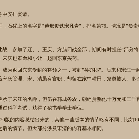
务中安排宴请。
，石碣上的名字是"迪邢俊铁宋凡青"，排名第76。情况是"负责
北战，参加了辽、、王庆、方腊四战全部，期间有时担任"部分将
，宋庆也奉命和小让一起回东京买药。
，成为返回东京受封的将领之一，被封"吴亦郎"。后来和宋江一
给宋庆管理。宋、清虽有官职，却留在家中耕田，祭奠族人。多
继承了宋江的名爵，但仍在郓城务农，朝廷赏赐他十万元和三千
通过科举考试，获得了秘书学学士学位。
20版的内容总结出来的，其他一些版本的情节略有不同，比如10
集之后的情节。但大部分涉及宋清的内容基本相同。