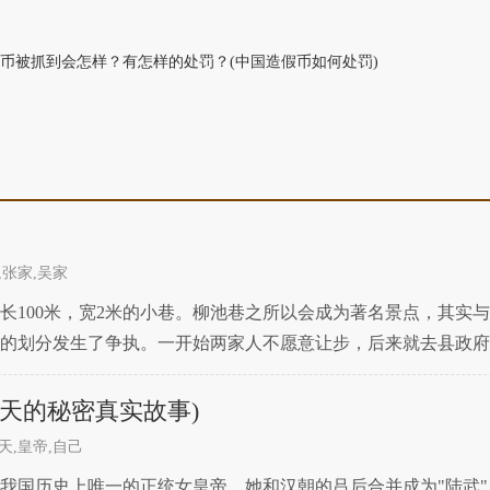
币被抓到会怎样？有怎样的处罚？(中国造假币如何处罚)
,张家,吴家
长100米，宽2米的小巷。柳池巷之所以会成为著名景点，其实
的划分发生了争执。一开始两家人不愿意让步，后来就去县政府
主。那么这件事是怎么让柳池巷出名的呢？给大家讲讲这背后
天的秘密真实故事)
天,皇帝,自己
我国历史上唯一的正统女皇帝，她和汉朝的吕后合并成为"陆武