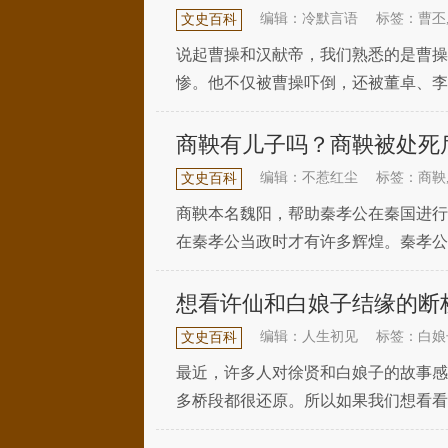
编辑：冷默言语
标签：曹丕
文史百科
说起曹操和汉献帝，我们熟悉的是曹操
惨。他不仅被曹操吓倒，还被董卓、李
并不仅限于君主和他的敌人，他们还是
商鞅有儿子吗？商鞅被处死
编辑：不惹红尘
标签：商鞅
文史百科
商鞅本名魏阳，帮助秦孝公在秦国进行
在秦孝公当政时才有许多辉煌。秦孝公
商鞅又招惹了秦国的贵族，所以只有死
想看许仙和白娘子结缘的断
编辑：人生初见
标签：白娘
文史百科
最近，许多人对徐贤和白娘子的故事感
多桥段都很还原。所以如果我们想看看
们继续分析吧。1.去哪里看徐贤和白