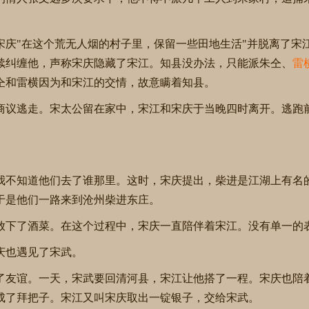
宋庆"在这个荒无人烟的村子里，保留一些田地生活"并脱离了宋
续纠缠他，声称宋庆隐藏了宋江。知县没办法，只能派朱仝、
雷
仝和雷横因为和宋江的交情，故意瞒着知县。
商议逃走。宋太公留在家中，宋江和宋庆于当晚四时离开。逃跑
。
我不知道他们去了谁那里。这时，宋庆提出，柴进是江湖上有名
于是他们一路来到沧州柴进东庄。
放下了酒菜。在这个过程中，宋庆一直陪伴着宋江。没有单一的
庆也遇见了宋武。
了友谊。一天，宋武要回清河县，宋江让他搭了一程。宋庆也陪
成了拜把子。宋江又叫宋庆取出一锭银子，交给宋武。