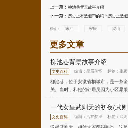
上一篇：
柳池巷背景故事介绍
下一篇：
历史上有造假币的吗？历史上造假
宋江
宋庆
梁山
标签：
更多文章
柳池巷背景故事介绍
编辑：星辰落怀
标签：张颖
文史百科
柳池巷，位于安徽省桐城市，是一条全
关。当时，和她的邻居吴因为小区界限
都是显赫家族，县长一时半会儿做不了
一代女皇武则天的初夜(武则
编辑：活在梦里
标签：武则
文史百科
说起武则天，相信大家都很熟悉。这是