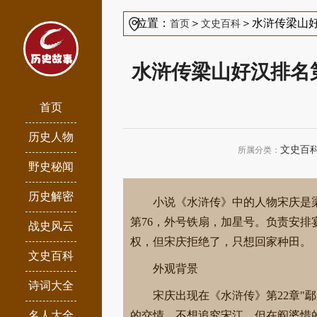
位置：
＞
＞水浒传梁山好
首页
文史百科
水浒传梁山好汉排名
首页
历史人物
文史百
所属分类：
野史秘闻
历史解密
小说《水浒传》中的人物宋庆是
第76，外号铁扇，加星号。负责安排
战史风云
权，但宋庆拒绝了，只想回家种田。
文史百科
外观背景
诗词大全
宋庆出现在《水浒传》第22章"
名人大全
的交情，不想追究宋江。但在阎婆惜