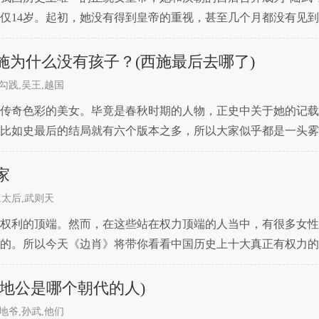
仅14岁。起初，她没有得到皇帝的重视，甚至几个月都没有见
廷的规矩和礼仪。在这期间，还有一个叫徐慧的姑娘和她一起
施为什么没有孩子？(西施最后去哪了)
勾践,吴王,越国
传奇色彩的美女。毕竟是春秋时期的人物，正史中关于她的记载
比如史最后的结局就有六个版本之多，所以大家似乎都是一头雾
都不生孩子呢？这个还是可以讨论的。从古至今，凡是用女人征
家
,太后,武则天
权利的顶端。然而，在这些站在权力顶端的人当中，有很多女性
的。所以今天《边肖》将带你看看中国历史上十大真正有权力的女
，她征服了伊曲，从而消灭了秦在西方的大灾难。2.吕后:
地公是哪个朝代的人)
地爷,孙武,他们