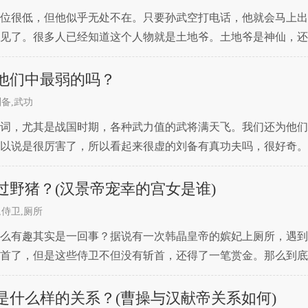
位很低，但他似乎无处不在。只要孙武空打电话，他就会马上出
见了。很多人已经知道这个人物就是土地爷。土地爷是神仙，还
他们的起源是什么？土地爷好像是个很弱的角色。西游记里的他
他们中最弱的吗？
备,武功
词，尤其是战国时期，各种武力值的武将满天飞。我们还为他们
以说是很厉害了，所以看起来很虚的刘备有真功夫吗，很好奇。
知。在那个乱世，刘对的兄弟情谊无疑是令人钦佩的。虽然都是
过野猪？(汉景帝宠幸的宫女是谁)
,侍卫,厕所
么有趣其实是一回事？据说有一次韩晶皇帝的嫔妃上厕所，遇到
首了，但是这些侍卫不但没有斩首，还得了一笔赏金。那么到底
上厕所时被野猪突袭。当时景帝让侍卫救她，侍卫只是站着不动
是什么样的关系？(曹操与汉献帝关系如何)