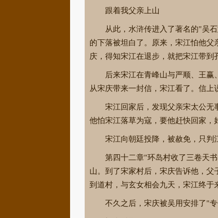
跟着我父亲上山
从此，水浒传进入了著名的"吴
的下落被坦白了。原来，宋江怕他父
庆，得知宋江在退步，就把宋江带到
后来宋江在青峰山与严顺、王赢
从宋庆带来一封信，宋江看了。信上
宋江回家后，发现父亲宋太公无
他怕宋江落草为寇，要他赶快回家，
宋江向朝廷投降，被赦免，只判
第四十二章"环岛村收了三卷天
山。到了宋家村后，宋庆告诉他，父
到道村，与玄女相会九天，宋江终于
不久之后，宋庆被吴用安排了"专