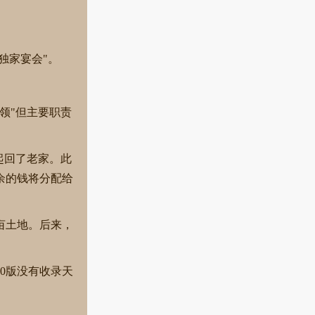
独家宴会"。
领"但主要职责
起回了老家。此
余的钱将分配给
亩土地。后来，
0版没有收录天