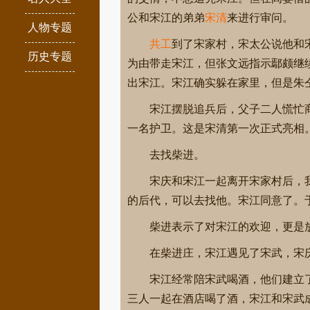
公和宋江的弟弟
宋清
来进行审问。
人物专题
共工
到了宋家村，宋太公说他和
历史专题
为由带走宋江，但张文远指示鄢颇继
出宋江。宋江确实躲在家里，但是朱
宋江摆脱追兵后，父子二人慌忙
一名护卫。这是宋清第一次正式亮相
去找柴进。
宋庆和宋江一起离开宋家村后，
的后代，可以去找他。宋江同意了。
柴进表示了对宋江的欢迎，更是
在柴进庄，宋江遇见了宋武，宋
宋江经常陪宋武喝酒，他们建立
三人一起在酒店喝了酒，宋江和宋武