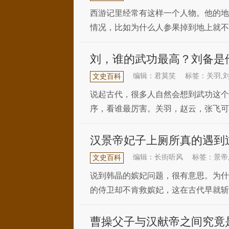
西游记里经常有这样一个人物。他的地
情况，比如为什么人参果掉到地上就不
不同的神仙？他们为什么生活在地下，
刘，谁的武功最高？刘备是
编辑：君莫笑
标签：关羽,刘
文史百科
说起古代，很多人自然会想到武功这个
序，看谁最厉害。关羽，赵云，张飞可
中，刘与在桃园交谊的故事为世人所熟
汉景帝妃子上厕所真的遇到
编辑：长街听风
标签：景帝
文史百科
说到韩晶的嫔妃问题，很有意思。为什
的侍卫却不肯救嫔妃，这在古代早就斩
一起来分析一下吧！景帝最宠爱的妃子
曹操父子与汉献帝之间究竟