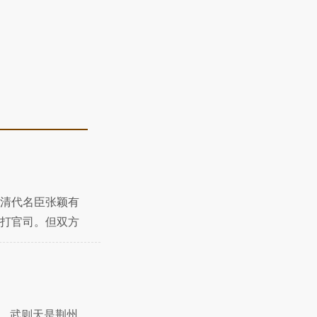
与清代名臣张颖有
打官司。但双方
"。武则天是荆州