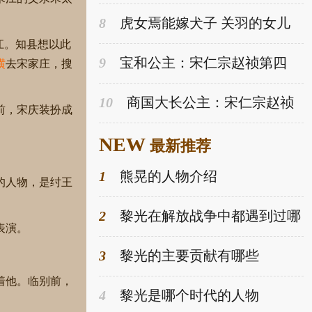
女，以母宠深得赵祯深爱-趣历史
网
8
虎女焉能嫁犬子 关羽的女儿
最后嫁给了谁-趣历史网
江。知县想以此
9
宝和公主：宋仁宗赵祯第四
横
去宋家庄，搜
女，她有着怎样的经历？-趣历史
网
10
商国大长公主：宋仁宗赵祯
前，宋庆装扮成
第六女，刚出生满六天就夭折-趣
历史网
NEW
最新推荐
1
熊晃的人物介绍
的人物，是纣王
2
黎光在解放战争中都遇到过哪
表演。
些挑战
3
黎光的主要贡献有哪些
着他。临别前，
4
黎光是哪个时代的人物