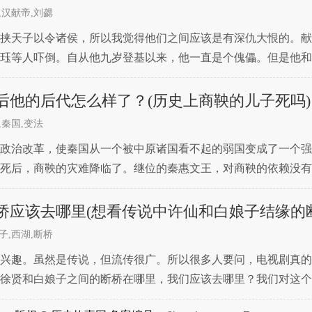
,汉献帝,刘勰
挟天子以令诸侯，所以我觉得他们之间应该是有深仇大恨的。献
珏等人吓倒。自从他九岁登基以来，他一直是个傀儡。但是他和
姻亲，这种关系还是有点奇怪的。那么，他们是什么样的关系呢
后他的后代怎么样了？(历史上商鞅的儿子死吗)
,秦国,变法
政治改革，使秦国从一个被中原诸国看不起的弱国变成了一个强
死后，商鞅的灾难降临了。继位的秦惠文王，对商鞅的依赖没有
。然而，商鞅虽然要死，但他的后代呢？商鞅之所以必须死，正
桥应该去哪里(想看传说中许仙和白娘子结缘的
子,西湖,断桥
兴趣。虽然是传说，但流传很广。所以很多人要问，电视剧真的
徐贤和白娘子之间的断桥在哪里，我们应该去哪里？我们对这个
娘子结缘的断桥？徐贤和白娘子的断桥在"杭州"不是苏州，大家