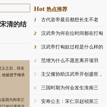
Hot
热点推荐
1
古代皇帝最后都想长生不老
汉宋清的结
他们为何大多数都壮年就死了-趣
历史网
2
汉武帝为何在位时间都在打匈
奴 最后为什么停止了-趣历史网
3
汉武帝打匈奴过程是什么样的
汉武帝后面为何节节败退-趣历史
网
4
范增为什么不愿意离开项羽
项羽为何对他如此信任-趣历史网
聚义之后，排名
5
主父偃协助汉武帝开创盛世，
，他被授予继承
为何最后被族杀？-趣历史网
6
三国时期为何会发生淮南三
叛?最后是什么结果？-趣历史网
知县因为和宋江
7
安寿公主：宋仁宗赵祯第三
宋江的父亲宋太