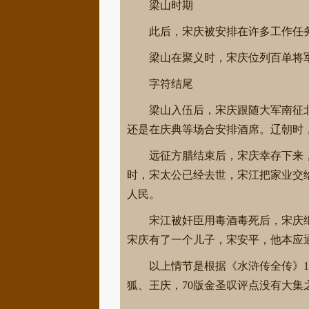
梁山时期
此后，宋庆被安排在许多工作任
梁山在聚义时，宋庆位列百单将军
字符结尾
梁山入伍后，宋庆跟随大军南征
还是在庆典等场合安排酒席。辽朝时
远征方腊结束后，宋庆幸存下来
时，宋太公已经去世，宋江把家业交
人民。
宋江被奸臣用毒酒毒死后，宋庆
宋庆有了一个儿子，宋安平，他本应
以上情节是根据《水浒传全传》1
狐、王庆，70版金圣叹评点没有大