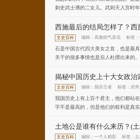
刺史武士彟的二女儿。武则天入宫时年
整天待在冶亭宫，向太监们学习一些宫
西施最后的结局怎样了？西
编辑：高傲的气质花
标签：
文史百科
石是中国古代四大美女之首，也是最具
关于的很多事情也是后人杜撰出来的。
局可能还是个谜。可是史为什么一辈子
揭秘中国历史上十大女政治
编辑：我亦王者
标签：武帝
文史百科
我国历史上有上百个君主，他们都站在
字不是最高的，但是他们的权利是真实
月:秦即位之初，宣太后即位，在位期间
土地公是谁有什么来历？(土
编辑：一个人精彩
标签：土
文史百科