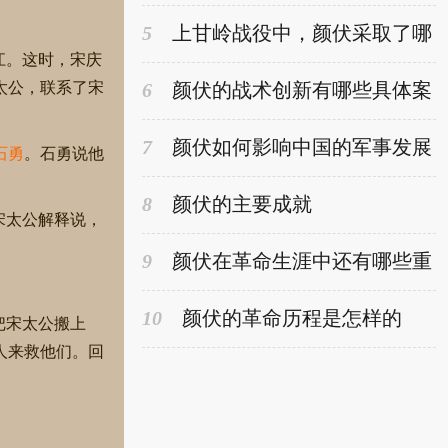
5
上甘岭战役中，颜伏采取了哪
些战术取得胜利
江。这时，宋庆
太公，联系了宋
6
颜伏的战术创新有哪些具体案
例
7
颜伏如何影响中国的军事发展
石勇
。石勇说他
8
颜伏的主要成就
宋太公解释说，
9
颜伏在革命生涯中还有哪些重
要的角色
10
颜伏的革命历程是怎样的
把宋太公搬上
人来救他们。回