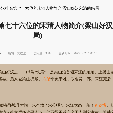
汉排名第七十六位的宋清人物简介(梁山好汉宋清的结局)
第七十六位的宋清人物简介(梁山好
局)
科
编辑：笑红尘
访问量：3887
更新时间：2023/12/24 1:06:10
梁山好汉之一，绰号"铁扇"，是梁山泊首领宋江的弟弟。上梁山
宴会。后来被梁山拥戴。
方腊
幸免于难，取名吴一郎。宋江死后
鄢颇在郓城县大闹，朱仝放了宋公明"。宋江大怒，杀了
阎婆惜
。
的情人张文远多次要求下，他不得不派几个工人到宋家村，追捕