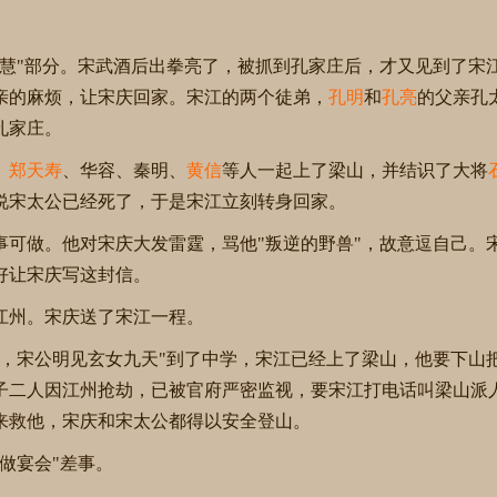
石慧"部分。宋武酒后出拳亮了，被抓到孔家庄后，才又见到了宋
亲的麻烦，让宋庆回家。宋江的两个徒弟，
孔明
和
孔亮
的父亲孔
孔家庄。
、
郑天寿
、华容、秦明、
黄信
等人一起上了梁山，并结识了大将
说宋太公已经死了，于是宋江立刻转身回家。
事可做。他对宋庆大发雷霆，骂他"叛逆的野兽"，故意逗自己。
好让宋庆写这封信。
江州。宋庆送了宋江一程。
书，宋公明见玄女九天"到了中学，宋江已经上了梁山，他要下山
子二人因江州抢劫，已被官府严密监视，要宋江打电话叫梁山派
来救他，宋庆和宋太公都得以安全登山。
做宴会"差事。