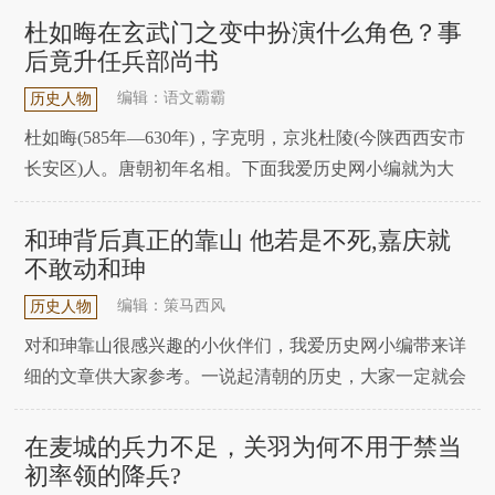
使用往往也是这个道理。不要抱怨手下全是庸才，而是要
杜如晦在玄武门之变中扮演什么角色？事
把他们放到正确的位置上。嘉庆剧照 图源网络嘉庆作为大
后竟升任兵部尚书
清帝国的最高管理者，并没有因为身份的至高无上而感
编辑：语文霸霸
历史人物
杜如晦(585年—630年)，字克明，京兆杜陵(今陕西西安市
长安区)人。唐朝初年名相。下面我爱历史网小编就为大
家带来详细的介绍，一起来看看吧!出身京兆杜氏，初仕
隋朝，授滏阳县尉。晋阳起兵后，成为秦王李世民幕府谋
和珅背后真正的靠山 他若是不死,嘉庆就
臣，跟随李世民平定薛仁杲、刘武周、王世充、窦建德叛
不敢动和珅
乱，积极运筹帷幄，为时人所敬服。文学馆建
编辑：策马西风
历史人物
对和珅靠山很感兴趣的小伙伴们，我爱历史网小编带来详
细的文章供大家参考。一说起清朝的历史，大家一定就会
想到和珅，同时，和珅也是贪官最形象的代名词，他的贪
可是出了名的。和珅也被拍成了很多电视剧，所以，和珅
在麦城的兵力不足，关羽为何不用于禁当
越来越被大家所熟知。据说从和珅家里搜出的金银财宝都
初率领的降兵?