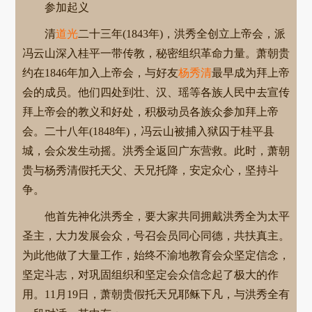
参加起义
清
道光
二十三年(1843年)，洪秀全创立上帝会，派
冯云山深入桂平一带传教，秘密组织革命力量。萧朝贵
约在1846年加入上帝会，与好友
杨秀清
最早成为拜上帝
会的成员。他们四处到壮、汉、瑶等各族人民中去宣传
拜上帝会的教义和好处，积极动员各族众参加拜上帝
会。二十八年(1848年)，冯云山被捕入狱囚于桂平县
城，会众发生动摇。洪秀全返回广东营救。此时，萧朝
贵与杨秀清假托天父、天兄托降，安定众心，坚持斗
争。
他首先神化洪秀全，要大家共同拥戴洪秀全为太平
圣主，大力发展会众，号召会员同心同德，共扶真主。
为此他做了大量工作，始终不渝地教育会众坚定信念，
坚定斗志，对巩固组织和坚定会众信念起了极大的作
用。11月19日，萧朝贵假托天兄耶稣下凡，与洪秀全有