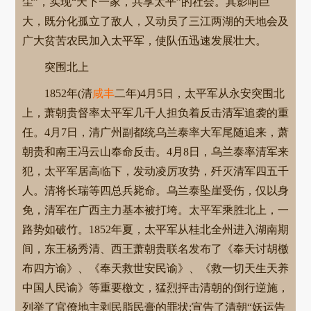
尘”，实现“天下一家，共享太平”的社会。其影响巨
大，既分化孤立了敌人，又动员了三江两湖的天地会及
广大贫苦农民加入太平军，使队伍迅速发展壮大。
突围北上
1852年(清
咸丰
二年)4月5日，太平军从永安突围北
上，萧朝贵督率太平军几千人担负着反击清军追袭的重
任。4月7日，清广州副都统乌兰泰率大军尾随追来，萧
朝贵和南王冯云山奉命反击。4月8日，乌兰泰率清军来
犯，太平军居高临下，发动凌厉攻势，歼灭清军四五千
人。清将长瑞等四总兵毙命。乌兰泰坠崖受伤，仅以身
免，清军在广西主力基本被打垮。太平军乘胜北上，一
路势如破竹。1852年夏，太平军从桂北全州进入湖南期
间，东王杨秀清、西王萧朝贵联名发布了《奉天讨胡檄
布四方谕》、《奉天救世安民谕》、《救一切天生天养
中国人民谕》等重要檄文，猛烈抨击清朝的倒行逆施，
列举了官僚地主剥民脂民膏的罪状;宣告了清朝“妖运告