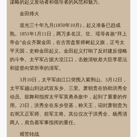
谋略的起义发动者和领导者的风范和魅力。
金田烽火
道光三十年九月(1850年10月)，起义准备已趋成
熟。1851年1月11日，两万多名汉、壮、瑶等各族“拜上
帝会”会众齐聚金田，在古营盘誓师树起义旗，正号太
平天国，史称金田起义。金田起义打响了反封建反侵略
的斗争。太平军占据大湟江口，击败清钦差大臣李星沅
和提督向荣所率的清军。
3月10日，太平军由江口突围入紫荆山。3月12日，
太平军越山到达武宣东乡、三里。萧朝贵在协助洪秀全
动员、鼓舞和指挥太平军英勇杀敌中，起到了重要的作
用。23日，洪秀全在东乡登基，称天王，诏封萧朝贵为
右弼又正军师、前军主将。其位仅次于洪秀全、杨秀清
两人，肩负着军事指挥的重任。
艰苦转战