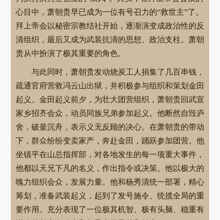
心目中，萧朝贵早已成为一位有号召力的“救世主”了。
拜上帝会以秘密宗教结社开始，逐渐演变成政治性的反
清组织，最后又成为武装抗清的思想、政治支柱。萧朝
贵从中扮演了极其重要的角色。
与此同时，萧朝贵发动烧炭工人捐集了几百串钱，
疏通官府营救冯云山出狱，并积极参与组织和策划金田
起义。金田起义前夕，为壮大团营组织，萧朝贵回武宣
家乡招齐会众，动员同族兄弟参加起义。他断然自毁庐
舍，破釜沉舟，表示义无反顾的决心。在萧朝贵的带动
下，群众纷纷变卖家产，奔赴金田，踊跃参加团营。他
坐镇平在山总指挥部，对各地发生的每一项重大事件，
他都以天兄下凡的名义，作出指令或决策。他以极大的
魄力组织会众，发展力量。他和杨秀清统一部署，精心
筹划，准备武装起义，起到了发号施令、统揽全局的重
要作用。充分表现了一位极其机智、极有头脑、稳重有