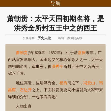
导航
萧朝贵：太平天国初期名将，是
洪秀全所封五王中之的西王
历史人物
所属分类：
编辑：做你的英雄
萧朝贵
(约1820年—1852年)，生于清
嘉庆
末年，广
西武宣罗渌垌人。金田起义的核心领导人之一，太平天
国初期名将，军事家，被
洪秀全
所封五王中之为西王，
称八千岁。
地位高隆，位居洪秀全、
杨秀
清之下，
冯云山
、
韦
昌辉
、
石达开
之上。下面我爱历史网小编就为大家带来
详细的介绍，一起来看看吧!
人物出身