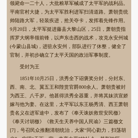
领毙命一二十人，大批粮草军械成了太平军的战利品。
平南官村大捷，为太平军胜利进军扫清道路。萧朝贵统
帅陆路大军，轻装疾进，抢关夺卡，发挥着先锋作用。
9月20日，太平军挺进藤县大黎山区，25日，萧朝贵指
挥罗大纲率领前锋，以声东击西的战术，攻克永安州城
(今蒙山县城)，进驻永安州，部队进行了休整，健全了
官制，并初步确立了太平天国的政治军事制度。
受封为王
1851年10月25日，洪秀全下诏褒奖分封，分封东、
西、南、北、翼五王和陛赏官爵800余人。萧朝贵被封
为西王、八千岁。他甚得洪秀全器重，并将其妹洪宣娇
嫁与他为妻。在这里，太平军以东王杨秀清、西王萧朝
贵名义在进军途中，发布了《奉天诛妖救世安民檄》
《奉天讨胡檄》《救天生天养中国人民谕》三篇檄文
[7]，号召民众推翻清朝统治，大家“同心勠力，扫荡胡