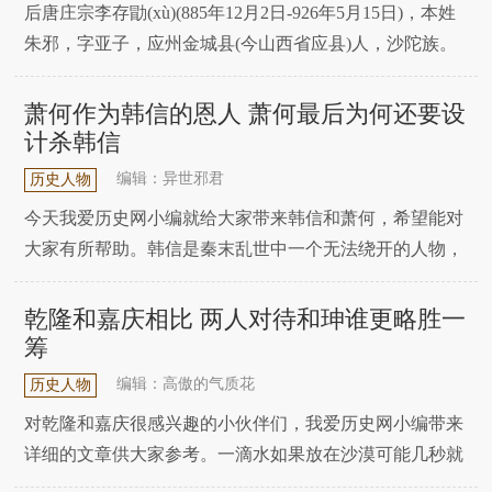
后唐庄宗李存勖(xù)(885年12月2日-926年5月15日)，本姓
朱邪，字亚子，应州金城县(今山西省应县)人，沙陀族。
五代时期后唐开国皇帝，后唐太祖李克用之子。李存勖出
身于西突厥沙陀部，因镇压庞勋兵变有功，被唐朝皇帝赐
萧何作为韩信的恩人 萧何最后为何还要设
为李姓，被编入宗室谱籍。李存勖是李克用与侧妃曹氏所
计杀韩信
生，年幼时体貌出众，聪慧而且
编辑：异世邪君
历史人物
今天我爱历史网小编就给大家带来韩信和萧何，希望能对
大家有所帮助。韩信是秦末乱世中一个无法绕开的人物，
此人“统百万之军，战必胜攻必克!”可以毫不客气地说如果
没有韩信，刘邦根本不可能一统天下。但韩信最终还是落
乾隆和嘉庆相比 两人对待和珅谁更略胜一
得个“狡兔死、走狗烹”的下场。只是关于韩信之死有一个
筹
比较奇怪的点，虽然刘邦不放心韩信，但真正导致
编辑：高傲的气质花
历史人物
对乾隆和嘉庆很感兴趣的小伙伴们，我爱历史网小编带来
详细的文章供大家参考。一滴水如果放在沙漠可能几秒就
会蒸发，丢到海里则会掀起滔天的波浪，管理者对人才的