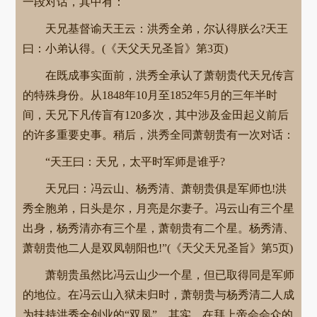
一段对话，其中有：
天兄基督谕天王云：洪秀全弟，尔认得朕么?天王
曰：小弟认得。(《天父天兄圣旨》第3页)
在既成事实面前，洪秀全承认了萧朝贵代天兄传言
的特殊身份。从1848年10月至1852年5月的三年半时
间，天兄下凡传盲有120多次，其中涉及金田起义前后
的许多重要史事。稍后，洪秀全同萧朝贵有一次对话：
“天王曰：天兄，太平时军师是谁乎?
天兄曰：冯云山、杨秀清、萧朝贵俱是军师也!洪
秀全胞弟，日头是尔，月亮是尔妻子。冯云山有三个星
出身，杨秀清亦有三个星，萧朝贵有二个星。杨秀清、
萧朝贵他二人是双凤朝阳也!”(《天父天兄圣旨》第5页)
萧朝贵虽然比冯云山少一个星，但已取得同是军师
的地位。在冯云山入狱未归时，萧朝贵与杨秀清二人成
为扶持洪秀全创业的“双凤”。其实，在拜上帝会会众的