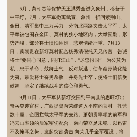
5月，萧朝贵等保护天王洪秀全进入象州，移营于
中平圩。7月，太平军撤离武宣、象州，折回紫荆山、
金田。清军集中三万兵力，分南北两路夹击太平军，太
平军被包围在金田、莫村的狭小地区内，大举围剿，形
势严峻，部分将士惧怕困难，悲观情绪严重。7月13
日，萧朝贵在新圩莫村配合杨秀清假托天兄传言，告诫
将士“要同心同意，同打江山”，“尽忠报国”，为公莫为
私，忠于革命，鼓舞士气，反对叛逃，使革命形势化险
为夷。鼓励将士奋勇杀敌，并身先士卒，使将士们倍受
鼓舞，坚定了继续战斗的信心和勇气。
9月11日，太平军从新圩突围到平南县的思旺圩出
奇兵突袭官村，广西提督向荣绕道入平南的官村，扎营
数十座，企图拦截太平军的去路。萧朝贵率领的前军和
冯云山率领的后军密切配合，乘向荣立足未稳，以迅雷
不及掩耳之势，发起突然袭击;向荣几乎全军覆没，将