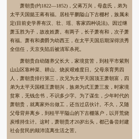
萧朝贵(约1822—1852)，父蒋万兴，母盘氏，弟为
太平天国懿王蒋有福。居桂平鹏隘山下古棚村，族属未
定(目前史学界有汉、壮、瑶、客家四种说法)。因过继
萧玉胜为子，故改姓萧。有两子，长子萧有和，次子萧
有福。萧有和袭爵为幼西王，在太平天国后期深得洪秀
全信任，天京失陷后被清军杀死。
萧朝贵自幼随养父长大，家境贫苦，到桂平市紫荆
山山区靠种菜、耕山、烧炭艰难度日。父母亲育男四
人，萧朝贵排行第三，次兄为太平天国顶王萧朝富，四
弟为太平天国模王萧朝兴，族弟为式王萧三发，时家境
贫寒，无钱念书，不识多少字。为了谋生，少年时代的
萧朝贵，就离家外出做工，还当过店伙计。不久，又随
父母背井离乡，到桂平平隘山的下古棚落户，以开荒烧
炭维持生计。这时，萧朝贵才20岁出头，都已备尝封建
社会贫民的颠沛流离生活之苦。