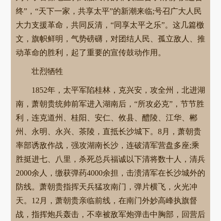
终”，“天下一家，共享太平”的新潮来临;号召广大人民
大力支援革命，共同反清，“同享太平之乐”。这几篇檄
文，旗帜鲜明，气势磅礴，对团结人民、孤立敌人、推
动革命的胜利，起了重要的宣传鼓动作用。
壮烈牺牲
1852年，太平军陷桂林，克兴安，攻全州，北进湖
南，萧朝贵统帅前军进入湖南后，“所攻必克”，节节胜
利，连克道州、桂阳、安仁、攸县、醴陵、江华、郴
州、永明、永兴、茶陵，直抵长沙城下。8月，萧朝贵
率部诱敌作战，强攻湖南长沙，连破清军营盘多座;乘
胜挺进七、八里，杀死总兵福诚以下清将数十人，清兵
2000余人，缴获弹药4000余担，击溃清军在长沙城外的
防线。萧朝贵指挥天兵猛攻南门，弹片横飞，火光冲
天。12月，萧朝贵亲临前线，在南门外妙高峰执旗督
战，指挥炮兵轰击，不幸被敌军炮弹击中胸部，回营后