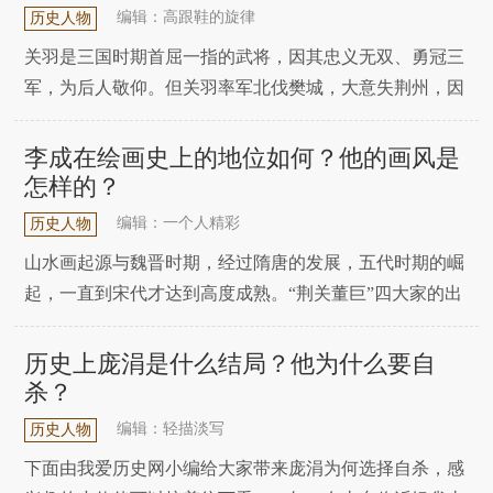
可以把国库填满。通过电视也许大家都认为是因为皇帝的
编辑：高跟鞋的旋律
历史人物
关羽是三国时期首屈一指的武将，因其忠义无双、勇冠三
军，为后人敬仰。但关羽率军北伐樊城，大意失荆州，因
腹背受敌被杀，也让很多人为之惋惜。关羽之所以会败麦
城，很大程度上就是因为兵力不足。下面我爱历史网小编
李成在绘画史上的地位如何？他的画风是
就为大家带来详细的介绍，一起来看看吧!本来关羽的兵
怎样的？
力就不占优势，在围困襄阳、歼灭于禁、败给徐晃后，兵
编辑：一个人精彩
历史人物
山水画起源与魏晋时期，经过隋唐的发展，五代时期的崛
起，一直到宋代才达到高度成熟。“荆关董巨”四大家的出
现，开创了南北山水画派，是中国山水画发展史上的里程
碑。五代至宋初时期的李成，他师承于荆浩、关仝，自成
历史上庞涓是什么结局？他为什么要自
一派，他的画风改变了后来北宋山水画发展的走向。李成
杀？
尤擅山水画，他先后师法于荆浩和关仝，但是不拘泥于
编辑：轻描淡写
历史人物
下面由我爱历史网小编给大家带来庞涓为何选择自杀，感