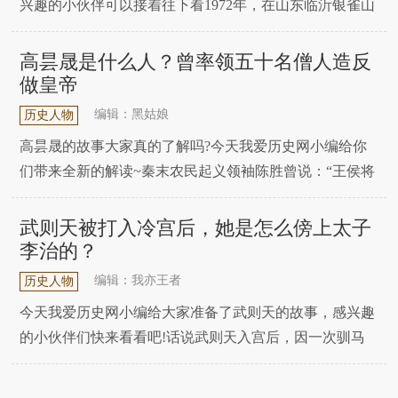
兴趣的小伙伴可以接着往下看1972年，在山东临沂银雀山
卫生部门基建工地上，工人偶然发现了一处古墓葬，随后
考古部门介入，挖出了两座汉墓，出土了一批竹简，考古
高昙晟是什么人？曾率领五十名僧人造反
专家初步研究之后，立即高度重视，因为竹简的内容非常
做皇帝
不简单，在印证历史的同时，也颠覆了不少历史。银
编辑：黑姑娘
历史人物
高昙晟的故事大家真的了解吗?今天我爱历史网小编给你
们带来全新的解读~秦末农民起义领袖陈胜曾说：“王侯将
相，宁有种乎?”这句话喊出了许多普通百姓的心声：人人
平等，不分高低贵贱;只要通过努力，就可以改变自己的命
武则天被打入冷宫后，她是怎么傍上太子
运!在这句话的激励下，泼皮无赖的刘邦成了大汉的开国
李治的？
皇帝，穷苦农民出生的朱元璋开创了大明江山，奴
编辑：我亦王者
历史人物
今天我爱历史网小编给大家准备了武则天的故事，感兴趣
的小伙伴们快来看看吧!话说武则天入宫后，因一次驯马
事件而暴露“野心”，结果被唐太宗李世民打入了冷宫。李
世民对武则天冷若寒蟑，但被雪藏的武则天并没有放弃自