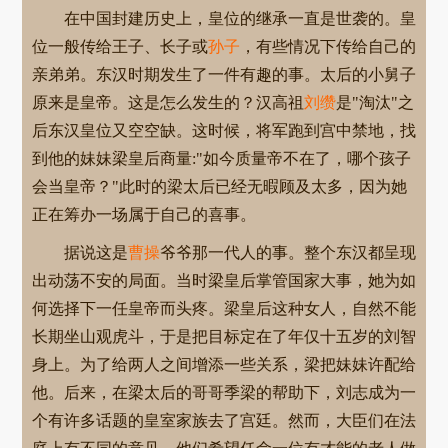
在中国封建历史上，皇位的继承一直是世袭的。皇
位一般传给王子、长子或
孙子
，有些情况下传给自己的
亲弟弟。东汉时期发生了一件有趣的事。太后的小舅子
原来是皇帝。这是怎么发生的？汉高祖
刘缵
是"淘汰"之
后东汉皇位又空空缺。这时候，将军跑到宫中禁地，找
到他的妹妹梁皇后商量:"如今质量帝不在了，哪个孩子
会当皇帝？"此时的梁太后已经无暇顾及太多，因为她
正在筹办一场属于自己的喜事。
据说这是
曹操
爷爷那一代人的事。整个东汉都呈现
出动荡不安的局面。当时梁皇后掌管国家大事，她为如
何选择下一任皇帝而头疼。梁皇后这种女人，自然不能
长期坐山观虎斗，于是把目标定在了年仅十五岁的刘智
身上。为了给两人之间增添一些关系，梁把妹妹许配给
他。后来，在梁太后的哥哥季梁的帮助下，刘志成为一
个有许多话题的皇室家族去了宫廷。然而，大臣们在法