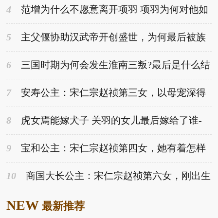
4
范增为什么不愿意离开项羽 项羽为何对他如
此信任-趣历史网
5
主父偃协助汉武帝开创盛世，为何最后被族
杀？-趣历史网
6
三国时期为何会发生淮南三叛?最后是什么结
果？-趣历史网
7
安寿公主：宋仁宗赵祯第三女，以母宠深得
赵祯深爱-趣历史网
8
虎女焉能嫁犬子 关羽的女儿最后嫁给了谁-
趣历史网
9
宝和公主：宋仁宗赵祯第四女，她有着怎样
的经历？-趣历史网
10
商国大长公主：宋仁宗赵祯第六女，刚出生
满六天就夭折-趣历史网
NEW
最新推荐