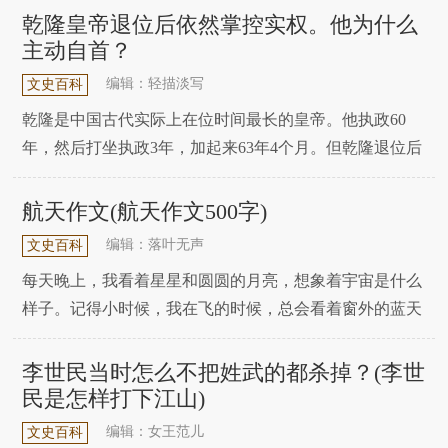
情，就是他选择了拒绝，所以有网友要问了。为什么？这
乾隆皇帝退位后依然掌控实权。他为什么
个问题大家一起来分析揭秘吧！1405年，在永乐皇帝的命
主动自首？
令下，郑和第一次下西洋。但是第一次，我根本没
编辑：轻描淡写
文史百科
乾隆是中国古代实际上在位时间最长的皇帝。他执政60
年，然后打坐执政3年，加起来63年4个月。但乾隆退位后
仍牢牢掌控朝中实权，为何还要提前禅定？这有很多原
因。有人说乾隆此举是为了嘉庆顺利继位，也有人说乾隆
航天作文(航天作文500字)
此举是为了除掉小沈阳。事实上，乾隆这样做是有风险
编辑：落叶无声
文史百科
的。我们来分析一下这其中的原因，一起来看看。甘龙做
每天晚上，我看着星星和圆圆的月亮，想象着宇宙是什么
样子。记得小时候，我在飞的时候，总会看着窗外的蓝天
白云，以为自己终于在天上飞了。我想在宇宙中飞翔。长
大后才知道，真正能飞向太空的不是飞机空，而是飞船。
李世民当时怎么不把姓武的都杀掉？(李世
真正能看到太空的不是我在飞机上的成员空，而是宇航
民是怎样打下江山)
员。有一次，学校组织我们去参观航天博物馆，我一路上
编辑：女王范儿
文史百科