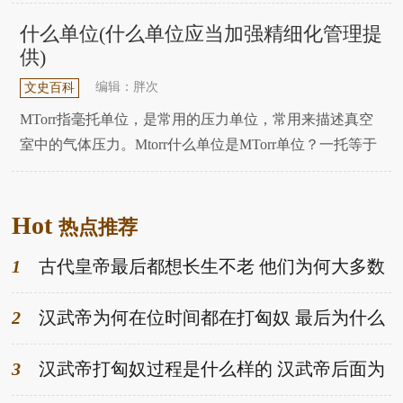
等诸侯国的封地。担心日后失去地位，各诸侯国暗中发动
叛乱，历史上爆发了著名的七王之乱。当时的楚王刘鹗是
什么单位(什么单位应当加强精细化管理提
主力之一，但最后被周亚夫打败，最后走投无路，自杀身
供)
亡。不过，刘鄂身边有一个人，能提早看清形势，挽回一
编辑：胖次
文史百科
MTorr指毫托单位，是常用的压力单位，常用来描述真空
室中的气体压力。Mtorr什么单位是MTorr单位？一托等于
1毫米汞柱的高度。在truth空technology中，量化描述truth
空degree是非常重要的。由于true空对很多材料和器件的性
Hot
能和稳定性有很大的影响，因此true空技术被广泛应
热点推荐
1
古代皇帝最后都想长生不老 他们为何大多数
都壮年就死了-趣历史网
2
汉武帝为何在位时间都在打匈奴 最后为什么
停止了-趣历史网
3
汉武帝打匈奴过程是什么样的 汉武帝后面为
何节节败退-趣历史网