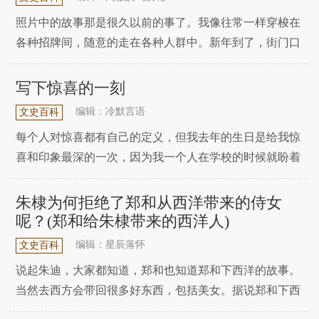
照片中的故事那是很久以前的事了。我像往常一样穿梭在
各种招牌间，随意的走在各种人群中。新年到了，街门口
挂着大红灯笼。人们在街上抢着买年货，我却在一条悠闲
的街上，此时显得格格不入，因为我不需要准备年货，我
写下惊喜的一刻
只要快乐的孩子。下雨了。我总是习惯性的看那些照片，
编辑：冷默言语
文史百科
蜷缩在窗台的台阶上，看着下雨的世界仿佛这一刻寂静属
每个人对惊喜都有自己的定义，但我去年的生日是给我惊
喜和印象最深的一次，因为我一个人在学校的时候就盼着
回家，父母能给我过生日。平时因为他们很少给我过生
日，所以只是在我偶尔想起的时候才给我过。虽然事后他
朱棣为何拒绝了郑和从西洋带来的侍女
们总会编我带我去公园和肯德基，但我还是想在生日那天
呢？(郑和给朱棣带来的西洋人)
吃个蛋糕满足一下虚荣心。那天我高高兴兴的回家了，因
编辑：星辰落怀
文史百科
为
说起朱迪，大家都知道，郑和也知道郑和下西洋的故事。
当然去西方会带回很多好东西，包括美女。据说郑和下西
洋带回了26个西方美女，但是朱迪做了一件很有意思的事