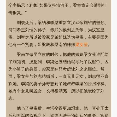
个字揭示了利弊"如果支持清河王，梁室肯定会遭到打
击报复。"
刘缵死后，梁纳和季梁重新立汉武帝刘维的曾孙、
河间孝王刘恺的孙子、赤武的侯刘之为帝，为汉室皇
帝。刘智之所以被梁家兄弟姐妹选为皇帝，主要是因为
他有一个贤妻，即梁毅和梁南的妹妹
梁女莹
。
梁南在做吴立侯的时候，把他的妹妹梁女莹许配给
了刘知初。没想到，季梁还没结婚就毒死了汉献帝。因
为小舅子的身份，梁家兄妹只考虑让刘之来继位。然
而，梁女莹与刘志结婚后，一直无儿无女，刘志很不喜
欢她。季梁的妻子孙寿想到了她叔叔季梁的卧房邓祥。
她有个女儿叫孟女，长得很漂亮，所以把她献给了刘
志。
他当了皇帝后，生活变得更加艰难。他一直处于太
后和将军的监视之下，始终无法干预朝廷的事务。官员