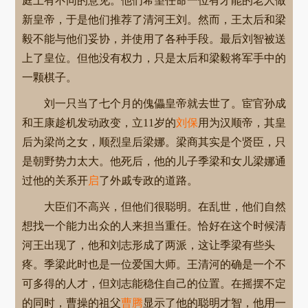
庭上有不同的意见。他们希望任命一位有才能的老人做
新皇帝，于是他们推荐了清河王刘。然而，王太后和梁
毅不能与他们妥协，并使用了各种手段。最后刘智被送
上了皇位。但他没有权力，只是太后和梁毅将军手中的
一颗棋子。
刘一只当了七个月的傀儡皇帝就去世了。宦官孙成
和王康趁机发动政变，立11岁的
刘保
用为汉顺帝，其皇
后为梁尚之女，顺烈皇后梁娜。梁商其实是个贤臣，只
是朝野势力太大。他死后，他的儿子季梁和女儿梁娜通
过他的关系开
启
了外戚专政的道路。
大臣们不高兴，但他们很聪明。在乱世，他们自然
想找一个能力出众的人来担当重任。恰好在这个时候清
河王出现了，他和刘志形成了两派，这让季梁有些头
疼。季梁此时也是一位爱国大师。王清河的确是一个不
可多得的人才，但刘志能稳住自己的位置。在摇摆不定
的同时，曹操的祖父
曹腾
显示了他的聪明才智，他用一