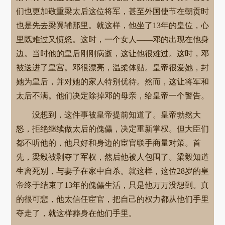
们也更加敬重梁太后这位将军，甚至外国使节在朝贡时
也是先去梁翼辅那里。就这样，他坐了13年的皇位，心
里既难过又愤怒。这时，一个女人——邓的出现在他身
边。当时他的皇后刚刚病逝，这让他很难过。这时，邓
被送进了皇宫。邓很漂亮，温柔体贴。皇帝很爱她，封
她为皇后，并对她的家人特别优待。然而，这让将军和
太后不满。他们决定除掉邓的母亲，给皇帝一个警告。
没想到，这件事被皇帝提前知道了。皇帝勃然大
怒，拒绝继续做太后的傀儡，决定重新掌权。但大臣们
都不听他的，他只好和身边的宦官联手商量对策。首
先，梁毅被剥夺了军权，然后他被人包围了。梁毅知道
生离死别，与妻子在家中自杀。就这样，这位28岁的皇
帝终于结束了13年的傀儡生活，只是他万万没想到。真
的很可悲，他太信任宦官，把自己的权力都从他们手里
夺走了，就这样葬身在他们手里。