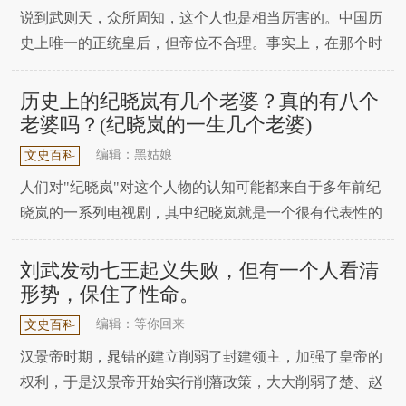
都
说到武则天，众所周知，这个人也是相当厉害的。中国历
史上唯一的正统皇后，但帝位不合理。事实上，在那个时
候，已经知道吴家的人会对李家构成威胁。那么在这样一
个特殊的情况下，李世民为什么不选择把那些姓吴的都杀
历史上的纪晓岚有几个老婆？真的有八个
掉呢？其实这个还是很有道理的。让我们来看看吧！问题
老婆吗？(纪晓岚的一生几个老婆)
中的吴姓指的是所有吴姓成员，那么为什么要杀害吴姓成
编辑：黑姑娘
文史百科
人们对"纪晓岚"对这个人物的认知可能都来自于多年前纪
晓岚的一系列电视剧，其中纪晓岚就是一个很有代表性的
形象，刚正不阿，一直在和他的"老搭档"小沈阳彼此相
爱，观众喜欢看的是他们两个天天骂人的故事。但是影视
刘武发动七王起义失败，但有一个人看清
形象和真实的历史人物还是有很大区别的。也许你会惊讶
形势，保住了性命。
地发现真正的纪晓岚是什么样子。电视剧永远都是虚构
编辑：等你回来
文史百科
汉景帝时期，晁错的建立削弱了封建领主，加强了皇帝的
权利，于是汉景帝开始实行削藩政策，大大削弱了楚、赵