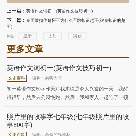
上一篇：
英语作文词初一(英语作文技巧初一)
下一篇：
秦国敢扣住楚怀王为什么不敢扣留赵王(被秦扣留的楚
王)
皇帝
太后
梁毅
标签：
更多文章
英语作文词初一(英语作文技巧初一)
编辑：卖萌天才
文史百科
初一英语作文60字昨天对我来说是令人兴奋的一天。我醒
得很早，然后去公园慢跑。然后，我和家人一起吃了一顿
美味的早餐。之后，我参加了我的在线课程，完成了我的
作业。晚上，我和朋友们一起玩我最喜欢的运动。我和家
照片里的故事字七年级(七年级照片里的故
人一起看了一部电影，结束了我的一天。这是充满欢乐和
事800字)
幸福的完美的一天。翻译:昨天对我来说是令人兴奋的
编辑：高傲的气质花
文史百科