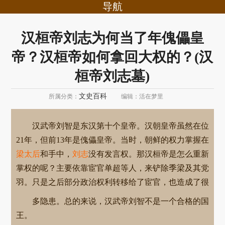
导航
汉桓帝刘志为何当了年傀儡皇
帝？汉桓帝如何拿回大权的？(汉
桓帝刘志墓)
文史百科
所属分类：
编辑：活在梦里
汉武帝刘智是东汉第十个皇帝。汉朝皇帝虽然在位
21年，但前13年是傀儡皇帝。当时，朝鲜的权力掌握在
梁太后
和手中，
刘志
没有发言权。那汉桓帝是怎么重新
掌权的呢？主要依靠宦官单超等人，来铲除季梁及其党
羽。只是之后部分政治权利转移给了宦官，也造成了很
多隐患。总的来说，汉武帝刘智不是一个合格的国
王。