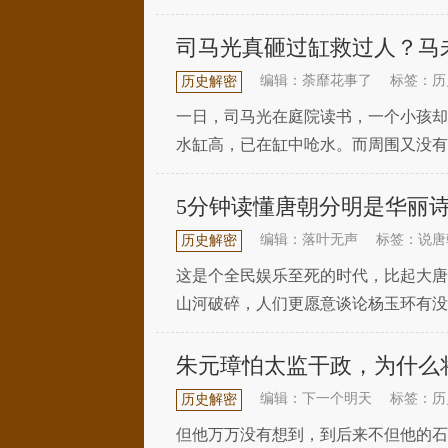
后并发布退位诏书，这又是为什么呢？
司马光真砸过缸救过人？马
编辑：荼靡花事了
标签：历
历史解密
一日，司马光在庭院读书，一个小孩却
水缸高，已在缸中呛水。而周围又没有
生智，用石头砸破大缸，从而将孩子救
5分钟读懂唐朝分明是华丽
编辑：落叶无声
标签：说唐
历史解密
这是个全民娱乐至死的时代，比起大唐
山河破碎，人们更愿意谈论杨玉环有没
情。但无论从哪个角度去看大唐，也丝
朱元璋怕太监干政，为什么
编辑：下一个明天
标签：历
历史解密
但他万万没有想到，到后来不但他的石碑