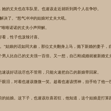
，她的丈夫也在车队里。也速该走近就听到两个人在争吵。
解决了。”怒气冲冲的姑娘对丈夫大吼。
”唯唯诺诺的丈夫小声辩解。
好看，性子也泼辣讨喜。
夫。”姑娘的话如同大赦，那位丈夫翻身上马，抛下新婚的妻子，
个男人比自己的丈夫强一百倍。又一想，自己刚成婚就被新婚丈
也速该好话说尽也不管用，只能火速把自己的新娘带回家。
干眼泪，对着也速该微微一笑。趁着也速该愣神，抬手给了他一巴
前的姑娘。这下子，也速该欣喜若狂，他知道，这个姑娘是打算