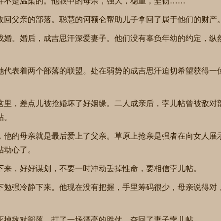
并不是温柔的。他眼中的母亲，强大，稳重，坚韧……
收回父亲的部落。聪慧的诃额仑帮助儿子拿回了属于他们的财产
成婚。婚后，成吉思汗深爱妻子。他们没有辜负年幼的约定，纵
她代表着两个部落的联盟。处在弱势的成吉思汗迫切希望获得一
这里，差点儿被抢婚坏了好姻缘。二人成亲后，孛儿帖曾被敌对
帖。
，他的母亲就是最后爱上了父亲。草原上抢亲是强者在向女人展
帖动心了。
下来，好好谋划，不要一时冲动丢掉性命，要相信孛儿帖。
下勉强冷静下来。他现在没有把握，手里筹码很少，母亲说得对
灭掉敌对部落，打了一场漂亮的胜仗，夺回了妻子孛儿帖。