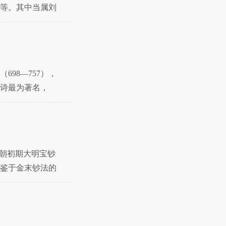
等。其中当属刘
98—757），
诗最为著名，
明朝初期大明宝钞
鉴于金末钞法的