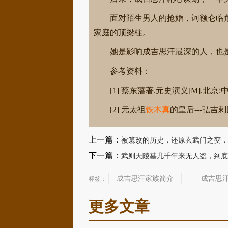
面对陌生男人的抢婚，诃额仑临
家庭的顶梁柱。
她是影响成吉思汗最深的人，也
参考资料：
[1] 蔡东藩著.元史演义[M].北京
[2] 元太祖
铁木真
的皇后---弘
上一篇：
被篡改的历史，还原玄武门之变，
下一篇：
武则天陵墓几千年来无人盗，到底
成吉思汗家族简介
成吉思
标签：
更多文章