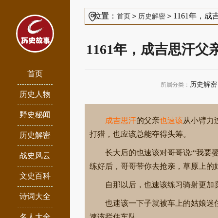
位置：
＞
＞1161年，
首页
历史解密
1161年，成吉思汗
首页
历史解密
所属分类：
历史人物
野史秘闻
成吉思汗
的父亲
也速该
从小臂力
打猎，也应该总能夺得头筹。
历史解密
长大后的也速该对哥哥说:“我要
战史风云
练好后，哥哥带你去抢亲，草原上的
文史百科
自那以后，也速该练习骑射更加
诗词大全
也速该一下子就被车上的姑娘迷住
名人大全
速该拦住车队。