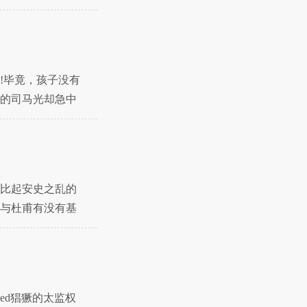
驯
!毕竟，孩子没有
的司马光却急中
比起安史之乱的
与杜甫有没有基
清
ed猖獗的太监权