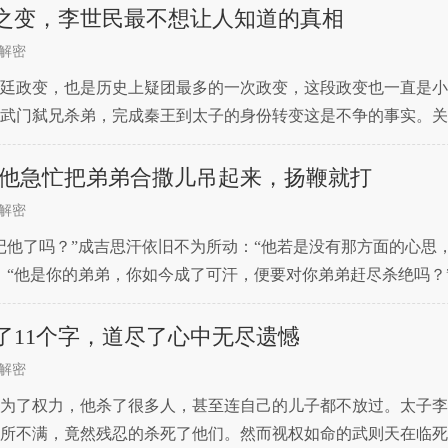
之变，李世民最不想让人知道的真相
解密
廷政变，也是历史上疑团最多的一次政变，这段政变也一直是小
武门弑兄杀弟，完成秦王到太子的身份转变这是不争的事实。关
治通鉴》等正史中的记载都过于简略，这无疑给这场政变又蒙上
位 他急忙把弟弟合撒儿吊起来，扬鞭就打
解密
记他了吗？”成吉思汗依旧不为所动：“他若是没有那方面的心思
：“他是你的弟弟，你如今成了可汗，便要对你弟弟赶尽杀绝吗？
清其中的险峻，反而对你弟弟痛下杀手，我从前教你的道
了11个字，道尽了心中无尽遗憾
解密
为了权力，他杀了很多人，甚至连自己的儿子都不放过。太子李
所不满，竟然残忍的杀死了他们。然而视权如命的武则天在临死