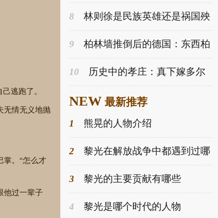
的历史碎片系列
8
林则徐是民族英雄还是祸国殃
民的罪人？
9
柏林墙推倒后的德国：东西柏
林人几乎不通婚
10
历史中的孝庄：真下嫁多尔
衮？姐妹恩怨之真相
自己逃跑了。
NEW
最新推荐
夫无情无义地抛
1
熊晃的人物介绍
2
黎光在解放战争中都遇到过哪
掌。“怎么才
些挑战
3
黎光的主要贡献有哪些
跟他过一辈子
4
黎光是哪个时代的人物