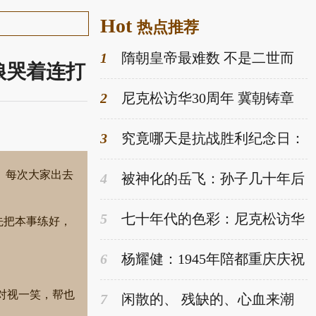
Hot
热点推荐
1
隋朝皇帝最难数 不是二世而
娘哭着连打
亡 隋朝皇帝是“5+2”
2
尼克松访华30周年 冀朝铸章
含之朱莉倾情回顾
3
究竟哪天是抗战胜利纪念日：
8月15日还是9月3日？
。每次大家出去
4
被神化的岳飞：孙子几十年后
树碑立传的贡献
5
七十年代的色彩：尼克松访华
先把本事练好，
中国行全纪录
6
杨耀健：1945年陪都重庆庆祝
抗战胜利纪实
对视一笑，帮也
7
闲散的、 残缺的、心血来潮