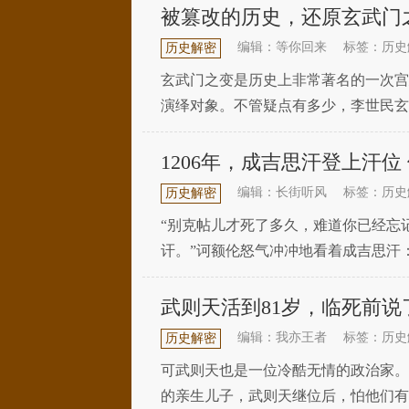
被篡改的历史，还原玄武门
编辑：等你回来
标签：历史
历史解密
玄武门之变是历史上非常著名的一次宫
演绎对象。不管疑点有多少，李世民玄
前因后果，《新唐书》《旧唐书》《资
1206年，成吉思汗登上汗
编辑：长街听风
标签：历史
历史解密
“别克帖儿才死了多久，难道你已经忘
讦。”诃额伦怒气冲冲地看着成吉思汗
如何教导你的，外面危险重重，你看不
武则天活到81岁，临死前说
编辑：我亦王者
标签：历史
历史解密
可武则天也是一位冷酷无情的政治家。
的亲生儿子，武则天继位后，怕他们有