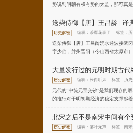
势说到明朝有权有势的太监，那可真是
瑾、魏忠贤的权势最为可怕。刘瑾是正
送柴侍御【唐】王昌龄 | 译
编辑：荼靡花事了
标签：历
历史解密
送柴侍御【唐】王昌龄沅水通波接武冈
字少伯，并州晋阳（今山西省太原市）
有“诗家夫子”“七绝圣手”之称。著有《王江宁
大量发行过的元明时期古代
编辑：长街听风
标签：历史
历史解密
元代的“中统元宝交钞”是我们现存的
的推行对于明初期经济的稳定支撑起着
弊端，忽必烈参照当年耶律楚材向太宗
北宋之后不是南宋中间有个
编辑：落叶无声
标签：南宋
历史解密