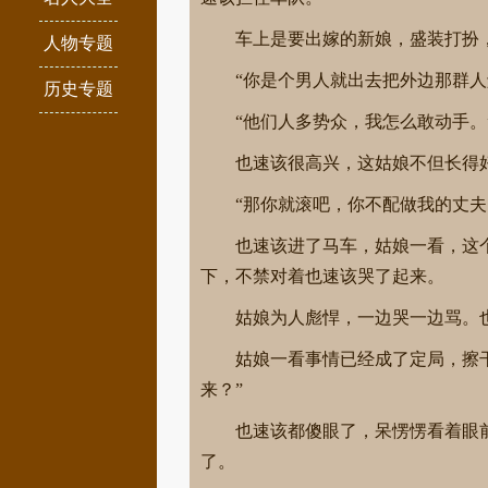
车上是要出嫁的新娘，盛装打扮
人物专题
“你是个男人就出去把外边那群人
历史专题
“他们人多势众，我怎么敢动手。
也速该很高兴，这姑娘不但长得
“那你就滚吧，你不配做我的丈
也速该进了马车，姑娘一看，这
下，不禁对着也速该哭了起来。
姑娘为人彪悍，一边哭一边骂。
姑娘一看事情已经成了定局，擦
来？”
也速该都傻眼了，呆愣愣看着眼
了。