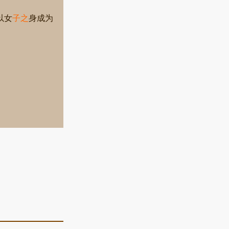
以女
子之
身成为