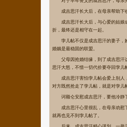
对于早年丧父的成吉思汗，母亲
成吉思汗长大后，在母亲帮助下
成吉思汗长大后，与心爱的姑娘
折，最终还是相守在一起。
孛儿帖不仅是成吉思汗的妻子，
婚姻是最稳固的联盟。
父母因抢婚结缘，到了成吉思汗
思汗大怒，不惜一切代价要夺回孛儿
成吉思汗害怕孛儿帖会爱上别人
对方既然抢走了孛儿帖，就是对孛儿
诃额仑安慰成吉思汗，要他冷静
成吉思汗心里很乱，在母亲劝慰
就再也见不到孛儿帖了。
后来，成吉思汗精心谋划，一举