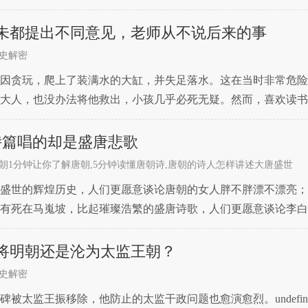
她刚入宫的时候，李世民有一匹马，性格十分刚烈，没有人能够
未都提出不同意见，老师从不说后来的事
史解密
因贪玩，爬上了装满水的大缸，并失足落水。这在当时非常危险
大人，也没办法将他救出，小孩几乎必死无疑。然而，喜欢读书
了出来。司马光如此睿智，而他的做法又和读书有关，因此此事
诗篇唱的却是盛唐悲歌
朝1分钟让你了解唐朝,5分钟读懂唐朝诗,唐朝的诗人怎样讲述大唐盛世
盛世的辉煌历史，人们更愿意谈论唐朝的女人胖不胖漂不漂亮；
有死在马嵬坡，比起璀璨浩繁的盛唐诗歌，人们更愿意谈论李白
毫不能抹煞它的繁华壮丽、璀璨巍峨。世人所谓唐诗宋词元曲明
将明朝还是沦为太监王朝？
史解密
被太监王振移除，他防止的太监干政问题也愈演愈烈。undefin