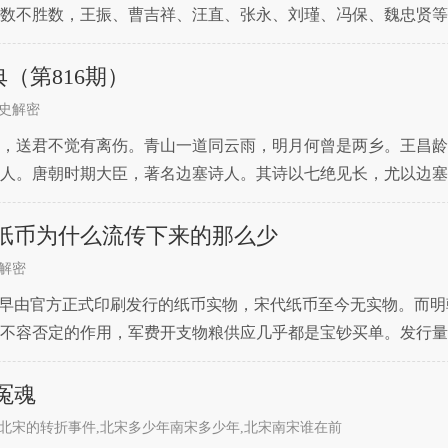
数不胜数，王振、曹吉祥、汪直、张永、刘瑾、冯保、魏忠贤等
德年间的太监，他的权势可怕到了什么地步呢？当年大
典（第816期）
史解密
，送君不觉有离伤。青山一道同云雨，明月何曾是两乡。王昌龄（6
人。唐朝时期大臣，著名边塞诗人。其诗以七绝见长，尤以边塞
集》六卷。WANG Changling (6
纸币为什么流传下来的那么少
解密
最早由官方正式印刷发行的纸币实物，宋代纸币至今无实物。而
不容否定的作用，军费开支物粮供应几乎都是宝钞买单。发行量
窝阔台所提的“印造交钞，宜不过万锭”的建议，因此早期严格
冤魂
北宋的转折事件,北宋多少年南宋多少年,北宋南宋谁在前