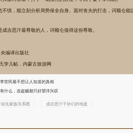
危不惧，能立刻分析局势保全自身。面对丧夫的打击，诃额仑能
是成吉思汗最尊敬的人，诃额仑值得这份尊敬。
:中央编译出版社
吉剌氏孛儿帖．内蒙古旅游网
李世民最不想让人知道的真相
有什么，连盗贼都只好望洋兴叹
汗祖先家族关系图
成吉思汗子孙们的地盘