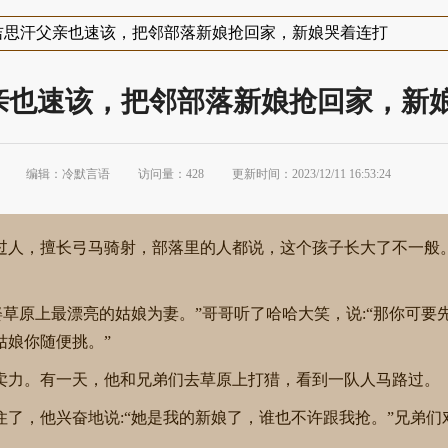
成吉思汗父亲也速该，把邻部落新娘抢回家，新娘哭着连打
父亲也速该，把邻部落新娘抢回家，新
编辑：冷默言语
访问量：428
更新时间：2023/12/11 16:53:24
过人，擅长弓马骑射，部落里的人都说，这个孩子长大了不一般
娶草原上最漂亮的姑娘为妻。”哥哥听了哈哈大笑，说:“那你可要
姑娘你随便挑。”
卖力。有一天，他和兄弟们去草原上打猎，看到一队人马路过。
了，他兴奋地说:“她是我的新娘了，谁也不许跟我抢。”兄弟们