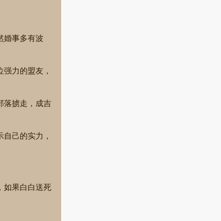
。
然婚事多有波
位强力的盟友，
部落掳走，成吉
示自己的实力，
，如果白白送死