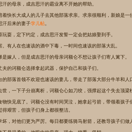
思汗的母亲，成吉思汗的霸业离不开她的帮助。
陪着快长大成人的儿子去其他部落求亲。求亲很顺利，新娘是一
思汗后来的妻子
孛儿帖
。
原玩耍，定下约定，成吉思汗发誓一定会把姑娘娶到手。
害。有人在也速该的酒中下毒，一时间也速该的部落大乱。
择是嫁人，但是成吉思汗的母亲诃额仑不想让孩子们寄人篱下。
丈夫的诃额仑选择拿起武器，保护自己和孩子们。
台的部落首领不欢迎也速该的妻儿，带走了部落大部分牛羊和人
去世，一下子分崩离析，诃额仑心如刀绞，强撑起这个失去顶梁
食物快见底了。诃额仑没有时间哭泣，她拿起弓箭，带领着孩子
过得艰苦，但孩子们身上都很整洁。
学坏，对他们更为严厉。每日都要练骑马射箭，还教导孩子们做