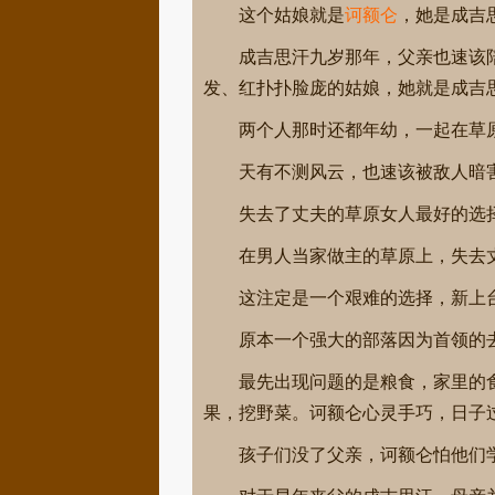
这个姑娘就是
诃额仑
，她是成吉
成吉思汗九岁那年，父亲也速该
发、红扑扑脸庞的姑娘，她就是成吉
两个人那时还都年幼，一起在草
天有不测风云，也速该被敌人暗
失去了丈夫的草原女人最好的选
在男人当家做主的草原上，失去
这注定是一个艰难的选择，新上
原本一个强大的部落因为首领的
最先出现问题的是粮食，家里的
果，挖野菜。诃额仑心灵手巧，日子
孩子们没了父亲，诃额仑怕他们