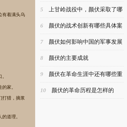
5
上甘岭战役中，颜伏采取了哪
位有着满头乌
些战术取得胜利
6
颜伏的战术创新有哪些具体案
例
7
颜伏如何影响中国的军事发展
8
颜伏的主要成就
9
颜伏在革命生涯中还有哪些重
口。
要的角色
柱的家。
10
颜伏的革命历程是怎样的
们打猎，摘浆
人的道理。