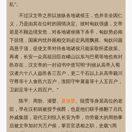
乱”。
不过汉文帝之所以放纵各地诸侯王，也并非全因仁
义，乃是由其在位时的国情决定。彼时匈奴强盛，文帝
若是不顾边境安危，对各地诸侯痛下杀手，匈奴势必南
下掠境，国家内忧外困相交则必定风雨飘摇。匈奴问题
高悬于顶，促使文帝对待各地诸侯只能采取怀柔政策。
再者，长安一众高祖旧臣在崤山以东与巴蜀等地也有封
邑存在，汉文帝的一封诏书中曾写明“列侯从高帝入蜀
汉者六十八人益邑各三百户，吏二千石以上从高帝颍川
守尊等十人食邑六百户，淮阳守申屠嘉等十人五百户，
卫尉足等十人四百户。”
陈平、周勃、灌婴、
夏侯婴
、陆贾等身居高位的老
臣，早在汉初就被授予侯爵，也是他们联手推翻了吕氏
外戚集团，迎代王刘恒入长安为帝，功劳最大的周勃事
后被文帝加封为万户侯，掌百官丞相之职，史载“(周