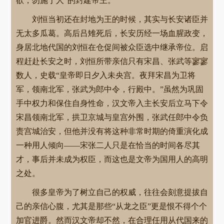
欲，勿施于人”的封建帝王。
刘恒当初还在封地为王的时候，其实与长安诸臣并
无太多瓜葛。高后吕雉死后，长安历经一场血腥政变，
身居北地代国的刘恒在仓促间被众臣选中继承帝位。启
程赶赴长安之时，刘恒所带亲信只有宋昌、张武等寥寥
数人，史载“皇帝即日夕入未央宫。夜拜宋昌为卫将
军，领南北军，张武为郎中令，行殿中。”虽然为巩固
手中权力和保住自身性命，汉文帝入主长安后立马下令
宋昌领南北军，拱卫京城与皇宫外围，张武任郎中令负
责宫城治安，但他并没有将这种非常时期的倚重演化成
一种用人倾向——宋张二人只是在恰当的时间各尽其
才，事后并未成为权臣，而这也是文帝为国用人的高明
之处。
很多皇帝为了树立自己的权威，往往会刻意提拔自
己的亲信心腹，尤其是那些“从龙之臣”更是恨不得个个
加官进爵。然而汉文帝却不然，在合理任用从代国来的