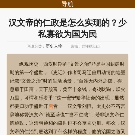
导航
汉文帝的仁政是怎么实现的？少
私寡欲为国为民
历史人物
所属分类：
编辑：野性稳江山
纵观历史，西汉时期的“文景之治”乃是中国封建时
期的第一个盛世，《史记》作者司马迁曾用动情的笔墨
记叙“文景之治”时的生活场景，“百姓无内外之徭，得
息肩于田亩，天下殷富，粟至十余钱，鸣鸡吠狗，烟火
万里，可谓和乐者乎!”这一安宁繁华社会的出现，显然
都要归功于盛世开
启
者——汉文帝刘恒。太史公不吝言
辞地称赞汉文帝“德至盛也”“岂不仁哉”，若非汉文帝仁
德施政，这清明通和的盛世也不会享誉史册。那么，汉
文帝的仁治到底达到了什么样的程度，他的治国之道又