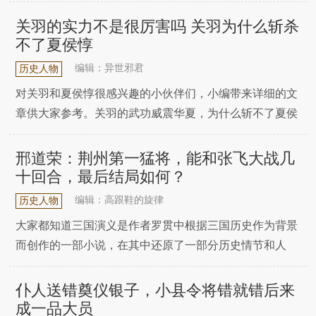
俊、皇甫嵩。朱俊在董卓乱政后，曾经有机会可以挟天子
以令诸侯，当董卓迁都长安后，他留下朱俊守洛阳，想让
关羽的实力不是很厉害吗 关羽为什么斩杀
朱俊替他挡联军。可是朱俊也不是傻瓜，董卓一走，他就
不了夏侯惇
与关东诸侯互通消息，表达他也是反董的一员，可是因为
编辑：异世邪君
历史人物
对关羽和夏侯惇很感兴趣的小伙伴们，小编带来详细的文
章供大家参考。关羽的武功威震华夏，为什么斩不了夏侯
惇?曹魏猛将夏侯惇曾经三次与威震华夏的关羽对阵，但
关羽三次都奈何他不得。夏侯惇第一次与关羽交锋是在下
邢道荣：荆州第一猛将，能和张飞大战几
邳之战中。曹操率兵征讨刘备，张飞出主意，趁着曹军远
十回合，最后结局如何？
道而来，前去劫营，刘备认为张飞的建议“甚合兵法”，
编辑：高跟鞋的旋律
历史人物
大家都知道三国演义是作者罗贯中根据三国历史作为背景
而创作的一部小说，在其中还原了一部分历史情节和人
物，但是这部书本身并非是史书。里面有很多的事情，甚
至是人物都是虚构出来的，比如著名的上将潘凤就是一个
仆人送错奠仪银子，小县令将错就错后来
完全虚构的人物。今天我就来说一位同样是三国中虚构的
成一品大员