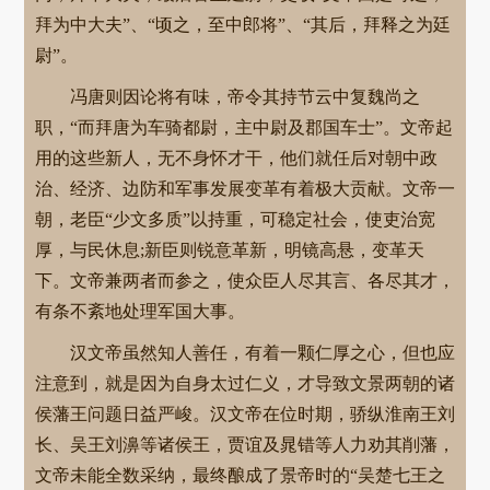
拜为中大夫”、“顷之，至中郎将”、“其后，拜释之为廷
尉”。
冯唐则因论将有味，帝令其持节云中复魏尚之
职，“而拜唐为车骑都尉，主中尉及郡国车士”。文帝起
用的这些新人，无不身怀才干，他们就任后对朝中政
治、经济、边防和军事发展变革有着极大贡献。文帝一
朝，老臣“少文多质”以持重，可稳定社会，使吏治宽
厚，与民休息;新臣则锐意革新，明镜高悬，变革天
下。文帝兼两者而参之，使众臣人尽其言、各尽其才，
有条不紊地处理军国大事。
汉文帝虽然知人善任，有着一颗仁厚之心，但也应
注意到，就是因为自身太过仁义，才导致文景两朝的诸
侯藩王问题日益严峻。汉文帝在位时期，骄纵淮南王刘
长、吴王刘濞等诸侯王，贾谊及晁错等人力劝其削藩，
文帝未能全数采纳，最终酿成了景帝时的“吴楚七王之