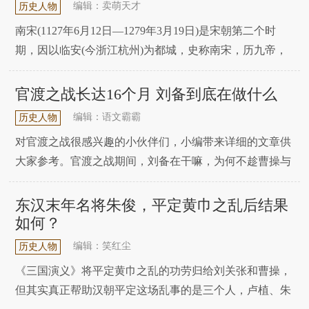
编辑：卖萌天才
历史人物
南宋(1127年6月12日—1279年3月19日)是宋朝第二个时
期，因以临安(今浙江杭州)为都城，史称南宋，历九帝，
享国152年。南宋虽然外患深重，统治者偏安一隅，但其
经济上外贸高度发达 ，重心完成了历史性南移，思想学术
官渡之战长达16个月 刘备到底在做什么
和文化艺术高度发展，理学成型确立正统地位，并向海外
编辑：语文霸霸
历史人物
传播，形成了东亚“儒学文化圈”
对官渡之战很感兴趣的小伙伴们，小编带来详细的文章供
大家参考。官渡之战期间，刘备在干嘛，为何不趁曹操与
袁绍交战抢占地盘呢?官渡之战严格算起来是从公元199年
六月开始，到公元200年十月结束，也就是16个月的时
东汉末年名将朱俊，平定黄巾之乱后结果
间，一年多而已，在一段时间，刘备至少干了三件事。第
如何？
一件事就是夺取徐州。徐州最早是陶谦的，陶谦去
编辑：笑红尘
历史人物
《三国演义》将平定黄巾之乱的功劳归给刘关张和曹操，
但其实真正帮助汉朝平定这场乱事的是三个人，卢植、朱