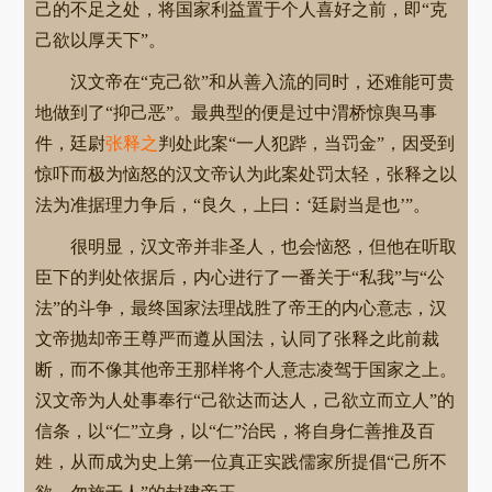
己的不足之处，将国家利益置于个人喜好之前，即“克
己欲以厚天下”。
汉文帝在“克己欲”和从善入流的同时，还难能可贵
地做到了“抑己恶”。最典型的便是过中渭桥惊舆马事
件，廷尉
张释之
判处此案“一人犯跸，当罚金”，因受到
惊吓而极为恼怒的汉文帝认为此案处罚太轻，张释之以
法为准据理力争后，“良久，上曰：‘廷尉当是也’”。
很明显，汉文帝并非圣人，也会恼怒，但他在听取
臣下的判处依据后，内心进行了一番关于“私我”与“公
法”的斗争，最终国家法理战胜了帝王的内心意志，汉
文帝抛却帝王尊严而遵从国法，认同了张释之此前裁
断，而不像其他帝王那样将个人意志凌驾于国家之上。
汉文帝为人处事奉行“己欲达而达人，己欲立而立人”的
信条，以“仁”立身，以“仁”治民，将自身仁善推及百
姓，从而成为史上第一位真正实践儒家所提倡“己所不