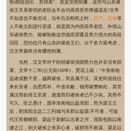
勃)朝罢趋出，意得甚”。若是贸然削藩，这些与山东诸
侯王关系密切的老臣会不会功高得意而僭越谋反?文帝
不知道也不敢尝试，当年吕后刚死之时，
吕产
、
吕禄
等
人不敢立刻进行逆谋，就是因为内惧高帝老臣、外惧山
东诸侯势力。能够制衡这些德高望重且势力强大的高祖
旧臣，恐怕也只有山东的诸侯王们。出于多方面考虑，
汉文帝最终没有骤然削藩。
当然，汉文帝对于削弱诸侯强国势力也并非没有部
署。文帝十二年(公元前168年)，贾谊上疏：“今淮南地
远者或数千里，越两诸侯，而县属于汉。其吏民徭役往
来长安者，自悉而补，中道衣敝，钱用诸费称此，其苦
属汉而欲得王至甚，逋逃而归诸侯者已不少矣。其势不
可久。臣之愚计，愿举淮南地以益淮阳，而为梁王立
后，割淮阳北边二三列城与东郡以益梁;不可者，可徙
代王而都睢阳。梁起于新郪以北著之河，淮阳包陈以南
揵之江，则大诸侯之有异心者，破胆而不敢谋。梁足以