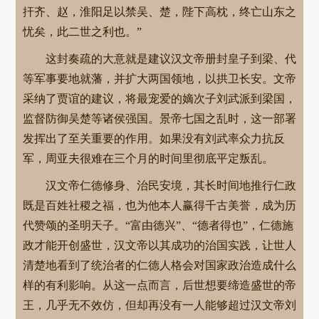
扞齐、赵，淮阳足以禁吴、楚，陛下高枕，终亡山东之
忧矣，此二世之利也。”
这封奏疏的大意就是建议汉文帝册封皇子到梁、代
等军事要地就藩，并扩大两国领地，以拱卫长安。文帝
采纳了贾谊的建议，将最宠爱的嫡次子刘武派到梁国，
监督防御吴楚等诸侯强国。景帝七国之乱时，这一部署
发挥出了至关重要的作用。如果没有刘武率众力抗反
军，周亚夫很难在三个月的时间里彻底平定叛乱。
汉文帝仁德修身、治民安境，其长时间地推行仁政
既是百姓社稷之福，也为他本人赢得千古美誉，成为历
代赞颂的圣明天子。“富由德兴”、“德者得也”，仁德施
政才能开创盛世，汉文帝以其成功的治国实践，让世人
清楚地看到了统治者的仁德人格会对国家政治造成什么
样的有利影响。从这一点而言，后世想要缔造盛世的帝
王，几乎无不效仿，但却再没有一人能够超过汉文帝刘