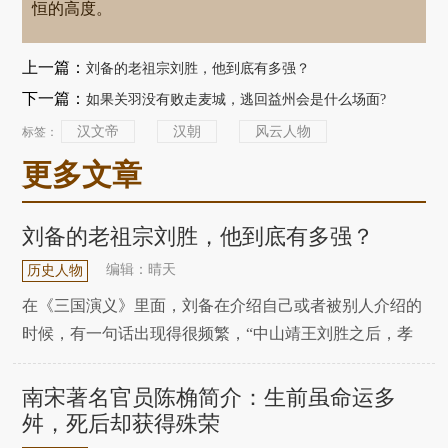
恒的高度。
上一篇：
刘备的老祖宗刘胜，他到底有多强？
下一篇：
如果关羽没有败走麦城，逃回益州会是什么场面?
汉文帝
汉朝
风云人物
标签：
更多文章
刘备的老祖宗刘胜，他到底有多强？
编辑：晴天
历史人物
在《三国演义》里面，刘备在介绍自己或者被别人介绍的
时候，有一句话出现得很频繁，“中山靖王刘胜之后，孝
景皇帝阁下玄孙”。是不是真的是刘胜之后，其实很难考
据。为什么呢?因为这位刘胜，实在是太“强悍”了，强到
南宋著名官员陈桷简介：生前虽命运多
只要是有刘姓的站出来说是他的后代，都会让人觉得有可
舛，死后却获得殊荣
能。当然，这是个夸张的说法，但其实也说明了一个问