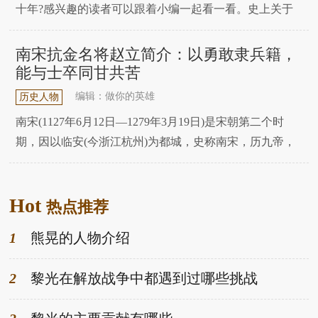
十年?感兴趣的读者可以跟着小编一起看一看。史上关于
刘禅的评价是非常差的，为何会这样呢?其实主要因为这
三件事。第一件就是在归降曹魏后，说了这样一句话：此
南宋抗金名将赵立简介：以勇敢隶兵籍，
间乐，不思蜀。这句话表明了他的志向，只知玩乐而已。
能与士卒同甘共苦
第二件事就是他与那些昏君无异，重用黄皓这样的
编辑：做你的英雄
历史人物
南宋(1127年6月12日—1279年3月19日)是宋朝第二个时
期，因以临安(今浙江杭州)为都城，史称南宋，历九帝，
享国152年。南宋虽然外患深重，统治者偏安一隅，但其
经济上外贸高度发达 ，重心完成了历史性南移，思想学术
Hot
和文化艺术高度发展，理学成型确立正统地位，并向海外
热点推荐
传播，形成了东亚“儒学文化圈”
1
熊晃的人物介绍
2
黎光在解放战争中都遇到过哪些挑战