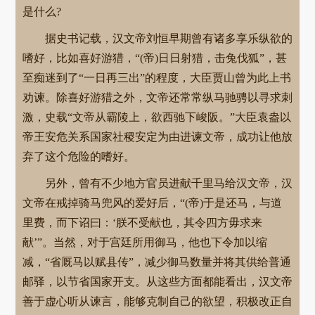
是什么?
据史书记载，汉文帝刘恒早期曾有诸多享乐纵欲的
嗜好，比如喜好游猎，“(帝)日日射猎，击兔伐狐”，甚
至痴迷到了“一日再三出”的程度，大臣贾山曾为此上书
劝谏。除喜好游猎之外，文帝还常常纵马驰骋以寻求刺
激，史载“文帝从霸陵上，欲西驰下峻阪。”大臣袁盎以
帝王安危关系国家社稷安定为由进谏文帝，成功让他放
弃了这个危险的嗜好。
另外，曾有不少地方官员进献千里马给汉文帝，汉
文帝在戒掉骑马兜风的爱好后，“(帝)于是还马，与道
里费，而下诏曰：‘朕不受献也，其令四方毋求来
献’”。当然，对于宫廷所用御马，他也下令加以缩
减，“省厩马以赋县传”，减少御马数量并将其供给普通
邮驿，以节省国家开支。从这些方面都能看出，汉文帝
善于虚心听从谏言，能够克制自己的欲望，积极改正自