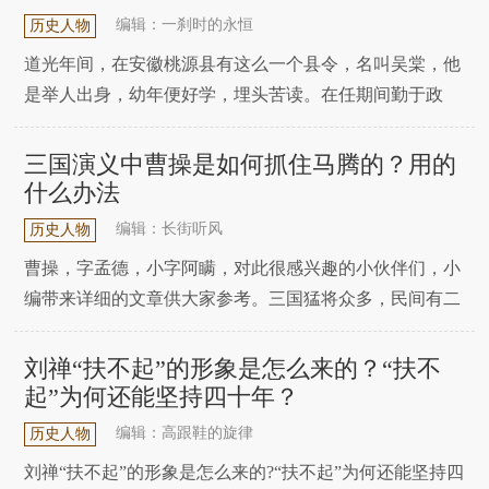
人物，但是能力却比潘凤要强的很多，能够和张飞单挑数
编辑：一刹时的永恒
历史人物
回
道光年间，在安徽桃源县有这么一个县令，名叫吴棠，他
是举人出身，幼年便好学，埋头苦读。在任期间勤于政
务，经常化装出行，访贫问苦。尤其是亲治匪患和水患卓
有成效，在政界还是市井口碑都不错。吴县令不仅肯干，
三国演义中曹操是如何抓住马腾的？用的
情商也非常高。有一次，一位刘道台病亡，他的儿子乘着
什么办法
船扶棺回籍，路经桃源县水域。手下报信给吴县令，吴县
编辑：长街听风
历史人物
令
曹操，字孟德，小字阿瞒，对此很感兴趣的小伙伴们，小
编带来详细的文章供大家参考。三国猛将众多，民间有二
十四猛将排行榜，一吕二赵三典韦，四关五马六张飞等，
在这二十四人之外，其实，还有一个人很厉害，当时，曹
刘禅“扶不起”的形象是怎么来的？“扶不
操为了抓住他，派出曹洪、许褚、夏侯渊和徐晃四员猛将
起”为何还能坚持四十年？
围攻，四面包围，另外，用乱箭将其战马射倒，这才将他
编辑：高跟鞋的旋律
历史人物
刘禅“扶不起”的形象是怎么来的?“扶不起”为何还能坚持四