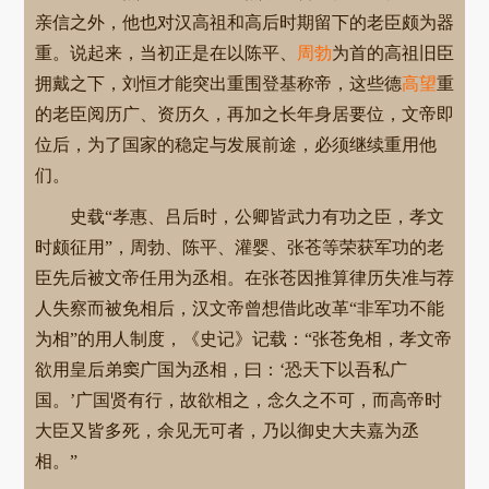
亲信之外，他也对汉高祖和高后时期留下的老臣颇为器
重。说起来，当初正是在以陈平、
周勃
为首的高祖旧臣
拥戴之下，刘恒才能突出重围登基称帝，这些德
高望
重
的老臣阅历广、资历久，再加之长年身居要位，文帝即
位后，为了国家的稳定与发展前途，必须继续重用他
们。
史载“孝惠、吕后时，公卿皆武力有功之臣，孝文
时颇征用”，周勃、陈平、灌婴、张苍等荣获军功的老
臣先后被文帝任用为丞相。在张苍因推算律历失准与荐
人失察而被免相后，汉文帝曾想借此改革“非军功不能
为相”的用人制度，《史记》记载：“张苍免相，孝文帝
欲用皇后弟窦广国为丞相，曰：‘恐天下以吾私广
国。’广国贤有行，故欲相之，念久之不可，而高帝时
大臣又皆多死，余见无可者，乃以御史大夫嘉为丞
相。”