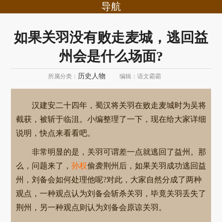
导航
如果关羽没有败走麦城，逃回益
州会是什么场面?
历史人物
所属分类：
编辑：语文霸霸
汉建安二十四年，蜀汉将关羽在败走麦城时为吴将
截获，被斩于临沮。小编整理了一下，现在给大家详细
说明，快点来看看吧。
非常明显的是，关羽可谓差一点就逃回了益州。那
么，问题来了，
孙权
偷袭荆州后，如果关羽成功逃回益
州，刘备会如何处理他呢?对此，大家自然分成了两种
观点，一种观点认为刘备会斩杀关羽，毕竟关羽丢失了
荆州，另一种观点则认为刘备会原谅关羽。