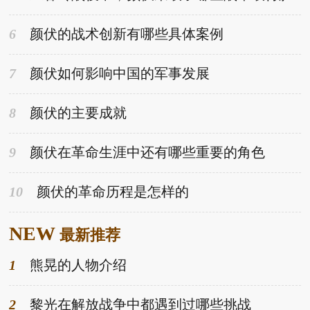
利
6
颜伏的战术创新有哪些具体案例
7
颜伏如何影响中国的军事发展
8
颜伏的主要成就
9
颜伏在革命生涯中还有哪些重要的角色
10
颜伏的革命历程是怎样的
NEW
最新推荐
1
熊晃的人物介绍
2
黎光在解放战争中都遇到过哪些挑战