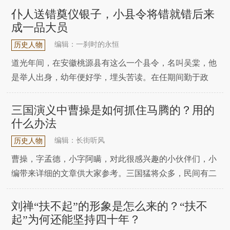
至是人物都是虚构出来的，比如著名的上将潘凤就是一个
仆人送错奠仪银子，小县令将错就错后来
完全虚构的人物。今天我就来说一位同样是三国中虚构的
成一品大员
人物，但是能力却比潘凤要强的很多，能够和张飞单挑数
编辑：一刹时的永恒
历史人物
回
道光年间，在安徽桃源县有这么一个县令，名叫吴棠，他
是举人出身，幼年便好学，埋头苦读。在任期间勤于政
务，经常化装出行，访贫问苦。尤其是亲治匪患和水患卓
有成效，在政界还是市井口碑都不错。吴县令不仅肯干，
三国演义中曹操是如何抓住马腾的？用的
情商也非常高。有一次，一位刘道台病亡，他的儿子乘着
什么办法
船扶棺回籍，路经桃源县水域。手下报信给吴县令，吴县
编辑：长街听风
历史人物
令
曹操，字孟德，小字阿瞒，对此很感兴趣的小伙伴们，小
编带来详细的文章供大家参考。三国猛将众多，民间有二
十四猛将排行榜，一吕二赵三典韦，四关五马六张飞等，
在这二十四人之外，其实，还有一个人很厉害，当时，曹
刘禅“扶不起”的形象是怎么来的？“扶不
操为了抓住他，派出曹洪、许褚、夏侯渊和徐晃四员猛将
起”为何还能坚持四十年？