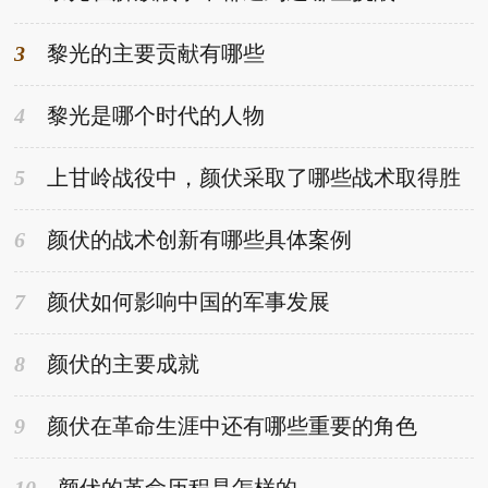
3
黎光的主要贡献有哪些
4
黎光是哪个时代的人物
5
上甘岭战役中，颜伏采取了哪些战术取得胜
利
6
颜伏的战术创新有哪些具体案例
7
颜伏如何影响中国的军事发展
8
颜伏的主要成就
9
颜伏在革命生涯中还有哪些重要的角色