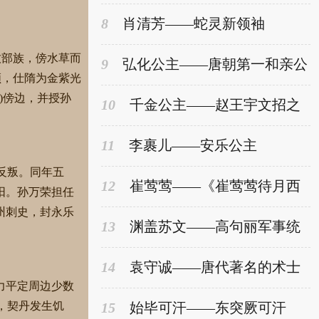
8
肖清芳——蛇灵新领袖
游牧部族，傍水草而
9
弘化公主——唐朝第一和亲公
领，仕隋为金紫光
主
)傍边，并授孙
10
千金公主——赵王宇文招之
女
11
李裹儿——安乐公主
反叛。同年五
12
崔莺莺——《崔莺莺待月西
阳。孙万荣担任
厢记》中人物
州刺史，封永乐
13
渊盖苏文——高句丽军事统
帅
14
袁守诚——唐代著名的术士
力平定周边少数
，契丹发生饥
15
始毕可汗——东突厥可汗