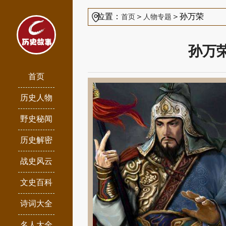
位置：
＞
＞孙万荣
首页
人物专题
孙万
首页
历史人物
野史秘闻
历史解密
战史风云
文史百科
诗词大全
名人大全