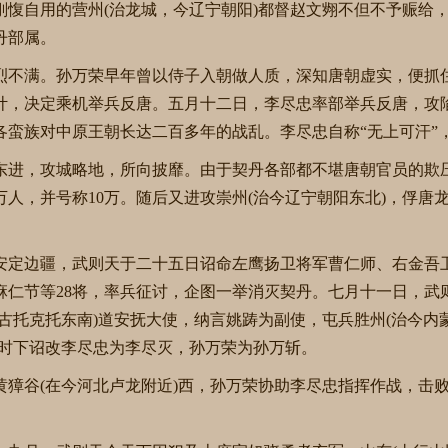
刚愎自用的营州(治龙城，今辽宁朝阳)都督赵文翙不但不予赈给
丹部属。
烈不满。孙万荣早年曾以侍子入朝做人质，深知唐朝虚实，便抓
计，决定乘机举兵反唐。五月十二日，李尽忠率部举兵反唐，攻
各蛮族对中原王朝长达二百多年的战乱。李尽忠自称“无上可汗”
东进，攻城略地，所向披靡。由于契丹各部都不堪唐朝官员的欺
万人，并号称10万。随后又进攻崇州(治今辽宁朝阳东北)，俘唐
安定边疆，武则天于二十五日诏命左鹰扬卫将军曹仁师、右金吾
麻仁节等28将，率兵征讨，企图一举消灭契丹。七月十一日，武
古托克托东南)道安抚大使，纳言姚踌为副使，屯兵胜州(治今内
同时下诏改李尽忠为李尽灭，孙万荣为孙万斩。
黄獐谷(在今河北卢龙附近)西，孙万荣协助李尽忠指挥作战，击
。