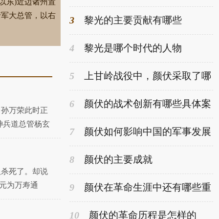
以东)近边诸州置
些挑战
行军大总管，以右
3
黎光的主要贡献有哪些
4
黎光是哪个时代的人物
5
上甘岭战役中，颜伏采取了哪
些战术取得胜利
6
颜伏的战术创新有哪些具体案
。孙万荣此时正
例
神兵道总管杨玄
7
颜伏如何影响中国的军事发展
骑数千东
8
颜伏的主要成就
奴杀死了。却说
改元为万寿通
9
颜伏在革命生涯中还有哪些重
要的角色
10
颜伏的革命历程是怎样的