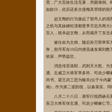
荒，广大百姓生活无著，穷困潦倒。
如奴仆，此后还多次侵侮其管辖的契
赵文翙的行为激起了契丹人的强
之机与其妹婿松漠都督李尽忠共商大
百人，斩杀赵文翙，从而揭开了东北
被任命为主帅。随后孙万荣率军
奔，契丹军在10日内便迅速发展到数
钦寂，声势益壮。
消息传至洛阳，武则天大怒。为
遇、左威卫大将军李多祚、司农少卿
尚书、梁王武三思为榆关(位于今内蒙
南)，作为第二道防线，以备策应。
八月二十八日，唐军行抵西硖石
吾卫大将军张玄遇、司农少卿麻仁节