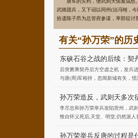
唐军的失利，便武则天恼羞成怒
武骑团兵，又下诏以同州(治冯翊，
拾遗陈子昂为总管府参谋，率部征讨
有关“孙万荣”的历
东硖石谷之战的后续：契
后突厥乘契丹后方空虚之机，发兵
与唐(周)军相持，忽闻新城有失，
基击其前，奚族兵众击其后，部将
孙万荣造反，武则天多次
李尽忠和孙万荣举兵攻陷营州，武
惟自怀义死后,天堂、明堂,仍然派人
天。武氏方铺张扬厉,粉饰太平,祀南
孙万荣举兵反唐的过程是