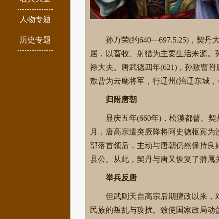
人物专题
历史专题
孙万荣(约640—697.5.2
居，以畜牧、射猎为主要生活来源。
禄大夫。唐武德四年(621)，孙敖
敖曹为云麾将军，行辽州(治辽东城，
归附唐朝
显庆五年(660年)，松漠都督
月，唐高宗遣突厥降将阿史德枢宾为
部落首领后，主动与唐朝仍然保持良
县公。从此，契丹与唐又恢复了藩属
举兵反唐
但武则天自高宗后期擅政以来，
民族的叛乱与攻扰。致使国家政局动荡