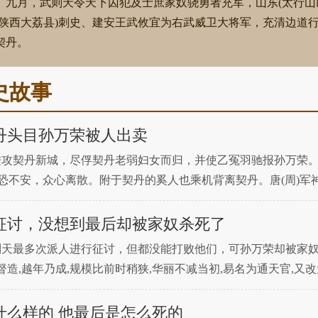
。九月，武则天令天下囚犯及士庶家奴骁勇者充军，山东(太行山
今陕西大荔县)刺史、建安王武攸宜为右武威卫大将军，充清边道
契丹。
史故事
丹头目孙万荣被人出卖
进攻契丹新城，尽俘契丹老弱妇女而归，并使乙冤羽驰报孙万荣
慌恐不安，众心离散。附于契丹的奚人也乘机背离契丹。唐(周)军
何阿小、李楷固、骆务整都被俘，契丹军大溃，孙万荣帅只得轻
征讨，没想到最后却被家奴杀死了
则天最多次派人进行征讨，但都没能打败他们，可孙万荣却被家
督造,越年乃成,规模比前时稍狭,华丽不减当初,易名为通天官,又
郊,封中狱,去越古、慈氏诸号,改称天册金轮大圣皇帝,赐十日
什么样的 他最后是怎么死的