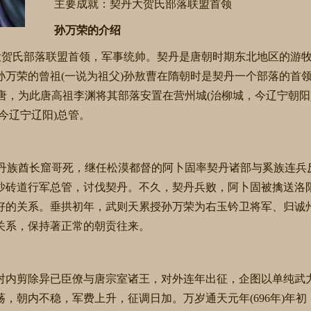
主要成就：契丹大贺氏部落联盟首领
孙万荣的介绍
5)，契丹大贺氏部落联盟首领，军事统帅。契丹是唐朝时期东北地区的
孙万荣的曾祖(一说为祖父)孙敖曹在隋朝时是契丹一个部落的首
曹附唐，为此唐高祖李渊将其部落安置在营州城(治柳城，今辽宁朝阳
今辽宁辽阳)总管。
、契丹族酋长窟哥死，继任松漠都督的阿卜固率契丹诸部与奚族连兵
沙砖道行军总管，讨伐契丹。不久，契丹兵败，阿卜固被擒送洛
好的关系。垂拱初年，武则天累授孙万荣为右玉钤卫将军、归诚
关系，保持著正常的朝贡往来。
对内剪除异已臣僚与唐宗室诸王，对外连年出征，企图以单纯武
，朝内不稳，军费上升，征调日加。万岁通天元年(696年)年初