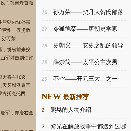
，反而视契丹首领
16
孙万荣——契丹大贺氏部落
联盟首领
住唐朝内忧外患
17
令狐德棻——唐朝史学家
陷营州，俘虏数
，孙万荣
18
史朝义——安史之乱的领导
压，纷纷前来投
者之一
龙山军讨击副使许
19
薛崇简——太平公主次男
卫大将军张玄
20
不空——开元三大士之一
则天又增派春官
蒙古托克托西
NEW
最新推荐
1
熊晃的人物介绍
败唐军，俘唐右金
2
黎光在解放战争中都遇到过哪