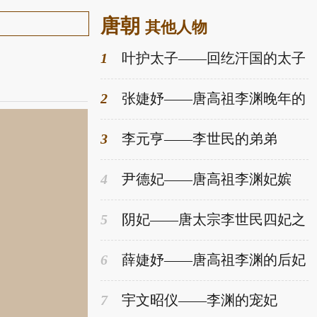
唐朝
其他人物
1
叶护太子——回纥汗国的太子
2
张婕妤——唐高祖李渊晚年的
内宠
3
李元亨——李世民的弟弟
4
尹德妃——唐高祖李渊妃嫔
5
阴妃——唐太宗李世民四妃之
一
6
薛婕妤——唐高祖李渊的后妃
之一
7
宇文昭仪——李渊的宠妃