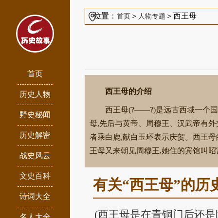
位置：
＞
＞西王母
首页
人物专题
首页
西王母的介绍
历史人物
西王母(?——?)是远古西域一
野史秘闻
母,先后与黄帝、周穆王、汉武帝有外
历史解密
者乘白鹿,献白玉环表示庆贺。西王母
王母又来朝见周穆王,她住的宾馆叫昭
战史风云
文史百科
有关“西王母”的历
诗词大全
(西王母是在青铜门后还
名人大全