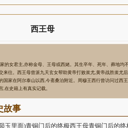
西王母
个国家的女君主,亦称金母、王母或西姥。其生卒年、死年、葬地均
交来往。西王母曾派九天玄女帮助黄帝打败蚩尤,黄帝战胜蚩尤后
的国家在阿尔泰山以西,今斋桑泊附近。周穆王西行曾访问过西王
宫,在史籍上有真实记载。
史故事
是陨玉里面)青铜门后的终极西王母青铜门后的终