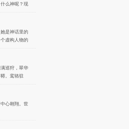
了什么神呢？现
间，在蟠桃会上
，她是神话里的
一个虚构人物的
风格"古
穆满巡狩，翠华
香鞯。鸾辂驻
齿，绿发方瞳，
簧中心翱翔。世