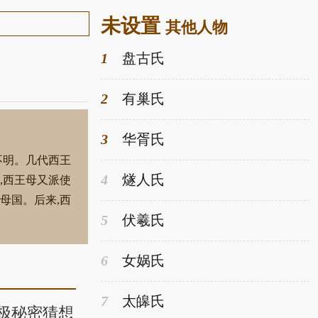
未设置
其他人物
1
盘古氏
2
有巢氏
3
华胥氏
不明。几代西王
4
燧人氏
,西王母又派使
母国。后来,西
5
伏羲氏
6
女娲氏
7
太皞氏
极秘密猜想