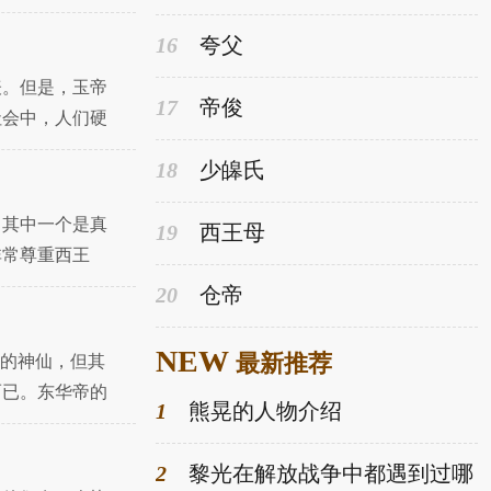
事情节是怎么回
16
夸父
表。但是，玉帝
17
帝俊
社会中，人们硬
神。但在各类小
18
少皞氏
。其中一个是真
19
西王母
非常尊重西王
传说。1.王
20
仓帝
NEW
最新推荐
来的神仙，但其
而已。东华帝的
1
熊晃的人物介绍
的。低调到什
2
黎光在解放战争中都遇到过哪