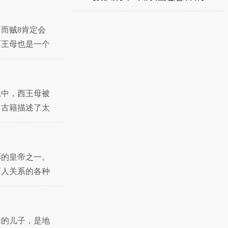
而贼8肯定会
西王母也是一个
样的故事？下面
系中，西王母被
多古籍描述了太
前，王牧宫位于
彩的皇帝之一。
两人关系的各种
岁继位，在位
？
母的儿子，是地