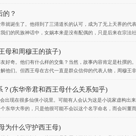
的皇帝之一。原因之一是据说他曾经见过西王母。这么梦幻的故
后的？
大帝就诞生了。他得到了三清道长的认可，成为了无上天界的代
在我们的民族神话中，女娲本来是没有配偶的，只是后来在宗法
理说，天和地是对应的。如果玉帝真的有配偶，也应该是大地之
王母和周穆王的孩子)
网友好奇。他们有什么样的交集？当然，故事内容肯定是杜撰的
了解他们。但西王母在古代一直是群众信仰的代表人物，周穆王
，实际上是两种势力的代表。让我们来看看关于西王母和周穆王的
？(东华帝君和西王母什么关系知乎)
物会出现在很多仙侠小说里。可能有人会认为这是小说家虚构出
一个东华大帝的，只是他很可能不会以这个名字命名，而会叫董
大帝的地位如何？其实在各种古代鬼小说里，东华帝都是很低调
母为什么守护西王母)