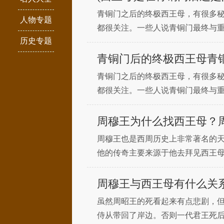
青铜门之后的终极西王母，有很多
人物专题
都很关注。一些人说青铜门最终与
历史专题
其次是西王母陨铜，无论是电视剧
青铜门后的终极西王母青铜
青铜门之后的终极西王母，有很多
都很关注。一些人说青铜门最终与
其次是西王母陨铜，无论是电视剧
周穆王为什么找西王母？周
周穆王也是西周历史上非常著名的
他的传奇主要来源于他去拜见西王
讨论。那么，周穆王和西王母是什么
周穆王与西王母有什么关系
虽然周昭王的死看起来有点悲剧，
侍从带回了岸边。否则一代君王死