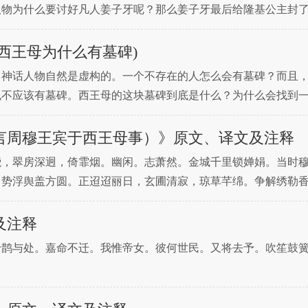
人物为什么要讨好凡人姜子牙呢？那么姜子牙最后给隆基公主封
是真正的天庭公主，但天庭的规矩必须遵守。隆基公主因思念凡
西王母为什么有墓碑)
，神话人物自然是虚构的。一个不存在的人怎么会有墓碑？而且
也不应该有墓碑。西王母的这块墓碑到底是什么？为什么会找到
3年，在湖北武穴匡山的头陀寺附近，考古学家发现了一个"野蛮人
言周穆王宾于西王母事）》原文、译文及注释
峣，翠房深迥，倚霏烟。幽闲。志萧然。金城千里锁婵娟。当时
，势浮舆盖方圆。正迢迢丽日，玄圃清寂，琼草芊绵。争解绣勒
隐，翠鸟翩翩。肆华筵。间作脆管鸣弦。宛若帝所钧天。稚颜皓
及注释
于鹊与处。嘉命不迁。我惟帝女。彼何世民。又将去予。吹笙鼓