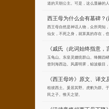
道的天朝公主。可是，这么显赫的
在我们一起来看看。虽然隆基公主
西王母为什么会有墓碑？(
西王母自然是神话人物，众所周知
仙女，不死之身，就算真的存在，
墓碑？历史上真的有太后吗？201
《戚氏（此词始终指意，
玉龟山。东皇灵媲统群山。绛阙岧
曾到海西边。风露明霁，鲸波极目
跸，八马戏芝田。瑶池近、画楼隐
圆
《西王母吟》原文、译文
租彼西土。爰居其野。虎豹为群。
民之子。惟天之望。