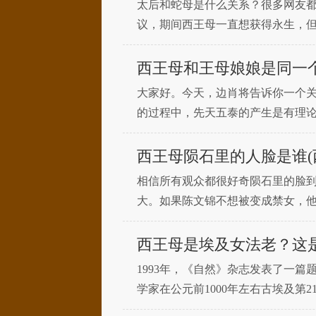
太后和蛇母是什么关系？很多网友
议，期间西王母一直想获得永生，
优势，如果惹恼了它，后果将不堪
西王母和王母娘娘是同一个
大家好。今天，边肖将告诉你一个
的过程中，先天五泰的产生是有理
先天时代之后才出现了阴阳分化的
西王母陨石里的人脸是谁(
相信所有观众都很好奇陨石里的脸
大。如果陈文锦不想被变成禁女，
玉，但出来后明显精神错乱，语无
玉
西王母是埃及女法老？这是
1993年，《自然》杂志发表了一
学家在公元前1000年左右古埃及
一考古发现令人费解:埃及与中国相