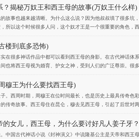
？揭秘万奴王和西王母的故事(万奴王什么样)
的故事也越来越清晰。为什么这么说？因为他叔叔填了很多坑，
楚，所以这个时候很多人问，这个奴才王是一个很重要的角色，
人放在一起说，那么这个奴才王就是一个很重要的角色。有什么
古楼到底多恐怖)
其实在很多神话作品中都可以看到西王母的身影。在古代神话体
民间也将西王母视为婚育、护女之神，受到人们的广泛尊崇。很
造出来的，但人还是要造的。历史上最早的太后殿建于西汉。目
周穆王为什么要找西王母)
天子。西周时期，周穆王在位时间最长，也是历史上最具传奇色
母的传奇故事。西王母住在昆仑，穆去见西王母，引起了后世对
关系，他为什么去找西王母呢？据记载，周穆王人到中年，50
帝的女儿，西王母，为什么要讨好凡人姜子牙
悉。中国古代神话小说《封神演义》中说隆基公主是天帝和西王