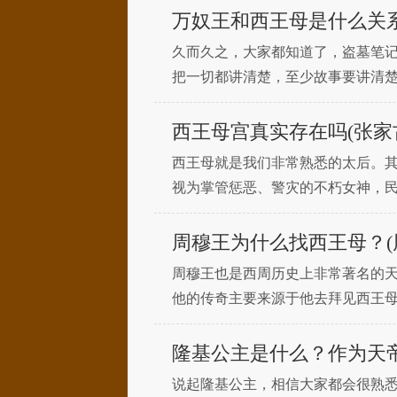
万奴王和西王母是什么关系
久而久之，大家都知道了，盗墓笔记
把一切都讲清楚，至少故事要讲清
很重要的角色，而且经常把这两个
西王母宫真实存在吗(张家
西王母就是我们非常熟悉的太后。
视为掌管惩恶、警灾的不朽女神，
后宫的样子。当然，宫殿不会是空
周穆王为什么找西王母？(
周穆王也是西周历史上非常著名的
他的传奇主要来源于他去拜见西王
讨论。那么，周穆王和西王母是什么
隆基公主是什么？作为天
说起隆基公主，相信大家都会很熟