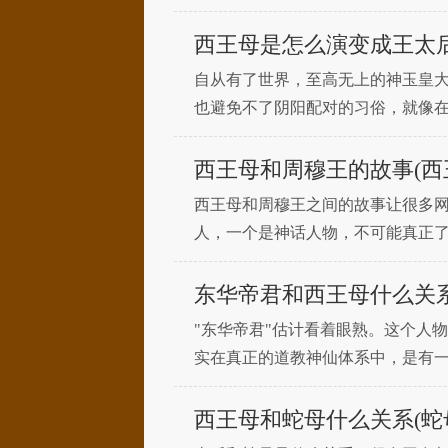
位。周穆王可以说是历史上最传奇
西王母是怎么演变成王太
自从有了世界，至高无上的神玉皇
也避免不了阴阳配对的习俗，就像
生生的指定伏羲为女娲的配偶。按
西王母和周穆王的故事(西
西王母和周穆王之间的故事让很多
人，一个是神话人物，不可能真正
母。后人把周穆王和西王母写在一起
东华帝君和西王母什么关系
"东华帝君"估计看着眼熟。这个人
实在真正的道教神仙体系中，是有
生日是什么时候？在神仙中，东华
西王母和蛇母什么关系(蛇