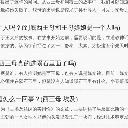
都提出了这样的疑问。从西王母和周穆王的故事中，我们可以知
但最终她失败了。蛇母的出现也是惊呆了吴邪等人。可见，蛇母
设想。那为什么太后宫里会有巨蛇？其实仔细分析就能推断出原
人吗？(到底西王母和王母娘娘是一个人吗)
关于王太后的故事。在故事开始之前，需要说明的是，在道教神
论依据的。认为宇宙经过了太一、舒泰、太素、太极这五个先天
天地。太乙代表混沌的初始状态。这期间物质、空、时间都没有
西王母真的进陨石里面了吗)
到底是谁。有人推测她是西王母，也有人说是陈文锦。目前，陈
他必须住在陨石玉里，但是没有人知道陨石玉里有什么。小哥哥
伦次。其实这是作者叔叔挖的坑，有一种神秘的感觉，因为他自
怎么一回事？(西王母 埃及)
篇题为《古埃及丝绸的实用性》的文章，主要讲述了埃及底比斯的
第21王朝的一具女性木乃伊的头发里发现了一块布，经过技术鉴定
距数万里。800多年前张骞凿空西域，丝绸是怎么来到埃及的？