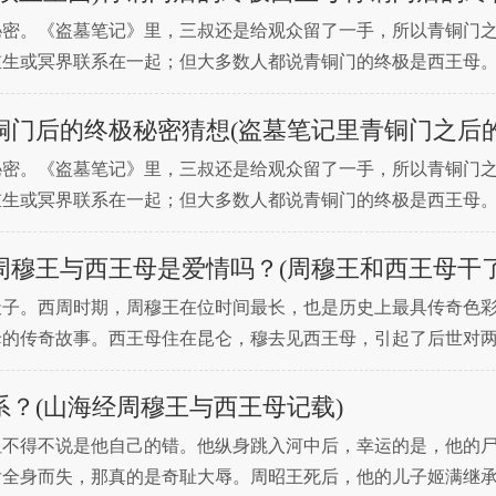
秘密。《盗墓笔记》里，三叔还是给观众留了一手，所以青铜门
重生或冥界联系在一起；但大多数人都说青铜门的终极是西王母
还是小说，都有重要的介绍。正是因为寻找陨铜的下落，张家才
门后的终极秘密猜想(盗墓笔记里青铜门之后的
秘密。《盗墓笔记》里，三叔还是给观众留了一手，所以青铜门
重生或冥界联系在一起；但大多数人都说青铜门的终极是西王母
还是小说，都有重要的介绍。正是因为寻找陨铜的下落，张家才
穆王与西王母是爱情吗？(周穆王和西王母干了
天子。西周时期，周穆王在位时间最长，也是历史上最具传奇色
母的传奇故事。西王母住在昆仑，穆去见西王母，引起了后世对
关系，他为什么去找西王母呢？据记载，周穆王人到中年，50
？(山海经周穆王与西王母记载)
但不得不说是他自己的错。他纵身跳入河中后，幸运的是，他的
后全身而失，那真的是奇耻大辱。周昭王死后，他的儿子姬满继