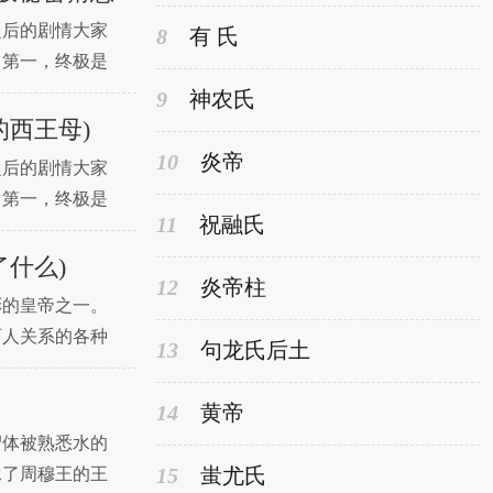
之后的剧情大家
8
有 氏
。第一，终极是
会顺着长白山的
9
神农氏
西王母)
10
炎帝
之后的剧情大家
。第一，终极是
11
祝融氏
会顺着长白山的
什么)
12
炎帝柱
彩的皇帝之一。
两人关系的各种
13
句龙氏后土
岁继位，在位
14
黄帝
尸体被熟悉水的
15
蚩尤氏
承了周穆王的王