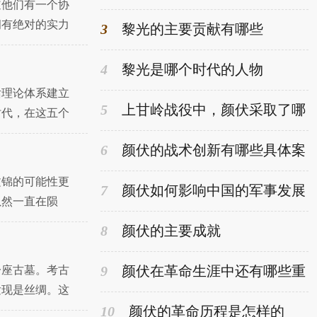
道他们有一个协
些挑战
拥有绝对的实力
3
黎光的主要贡献有哪些
因。让我们一起
4
黎光是哪个时代的人物
话理论体系建立
5
上甘岭战役中，颜伏采取了哪
时代，在这五个
些战术取得胜利
形成。因为没有
6
颜伏的战术创新有哪些具体案
例
文锦的可能性更
7
颜伏如何影响中国的军事发展
虽然一直在陨
己也没有想过陨
8
颜伏的主要成就
9
颜伏在革命生涯中还有哪些重
一座古墓。考古
要的角色
发现是丝绸。这
10
颜伏的革命历程是怎样的