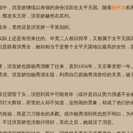
战中，洪宣娇继续以将领的身份活跃在太平天国。随着
杨秀清
权
，围攻东王府，洪宣娇赫然在其列。
被杀，竟然还是洪宣娇一手策划的。
实际上还是有些来往的。毕竟二人相识得早，又都属于太平天国
但是跟着洪秀全，她却相当于是整个太平天国地位最高的女性，
，洪宣娇也跟杨秀清断了往来，直到1856年，天京事变那一年
秀清。洪宣娇怕杨秀清生疑，利用自己跟杨秀清曾经的关系，破
喜过望昏了头，没想到其中可能有诈（或许是自认势力强盛不会
东王府灯火辉煌，府里的人却不知道，这热闹的景象，却成了他们的
的祝福，而是刀刀致命的杀戮。或许杨秀清到死也想不明白，为
。不过洪宣娇也没能讨得好，至此之后，她就没了消息。