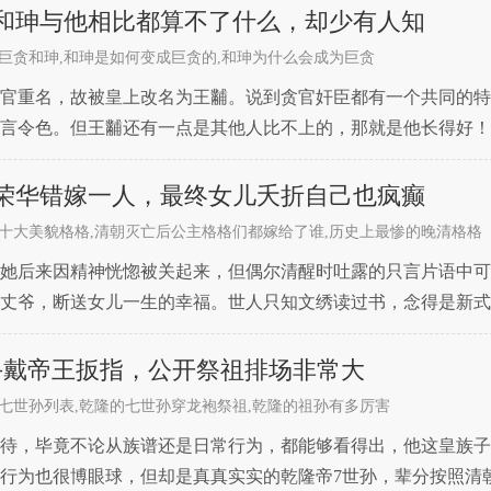
和珅与他相比都算不了什么，却少有人知
巨贪和珅,和珅是如何变成巨贪的,和珅为什么会成为巨贪
官重名，故被皇上改名为王黼。说到贪官奸臣都有一个共同的特
言令色。但王黼还有一点是其他人比不上的，那就是他长得好！
睛色尽金黄，张口能自纳其拳。”什么意思呢？就是说王黼皮肤白
荣华错嫁一人，最终女儿夭折自己也疯癫
十大美貌格格,清朝灭亡后公主格格们都嫁给了谁,历史上最惨的晚清格格
她后来因精神恍惚被关起来，但偶尔清醒时吐露的只言片语中可
丈爷，断送女儿一生的幸福。世人只知文绣读过书，念得是新式
。婉容读书写字、弹琴绘画，样样精通，还专门跟着外文老师学
手戴帝王扳指，公开祭祖排场非常大
七世孙列表,乾隆的七世孙穿龙袍祭祖,乾隆的祖孙有多厉害
待，毕竟不论从族谱还是日常行为，都能够看得出，他这皇族子
行为也很博眼球，但却是真真实实的乾隆帝7世孙，辈分按照清