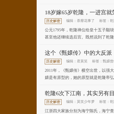
他就是爱新觉罗·恒绍。跟州迪随便取
18岁嫁65岁乾隆，一进宫
编辑：荼靡花事了
标签：乾
历史解密
公元1795年，乾隆禅位给皇十五子
甚至他还继续选后宫。既然说到了乾隆
是在乾隆四十一年，也就是公元1776
这个《甄嬛传》中的大反派
编辑：君莫笑
标签：甄嬛曾
历史解密
2011年，《甄嬛传》横空出世，以
嬛是有原型的，她的原型就是乾隆帝弘
凭子贵，乾隆帝登基后她被奉为崇庆皇
乾隆6次下江南，其实另有
编辑：莫笑少年梦
标签：乾
历史解密
江浙四大家族分别为海宁陈氏，海宁查