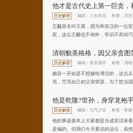
他才是古代史上第一巨贪，
编辑：人生初见
标签：历史
历史解密
王黼原名叫王甫，因为和东汉的一位宦
屁，这位王黼也不例外，学识不高却巧
对他有描述道：“如傅粉，然须发与目
清朝貌美格格，因父亲贪图
编辑：星辰落怀
标签：清朝
历史解密
婉容一开始是不想嫁给溥仪的，这点从
骂，咒骂自己的父亲荣源，为了想当国
仪看重；却不知婉容文采学识一样出众
他是乾隆7世孙，身穿龙袍
编辑：元气少女
标签：乾隆
历史解密
他的事迹基本上大家都是当成笑话来看
是编的。但我们今天要说的这位，虽然