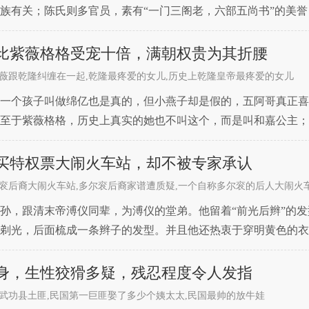
族有关；陈氏则多官员，素有“一门三阁老，六部五尚书”的美
族如此荣耀，一方面是家族教养不错，另一方面则跟乾隆帝有关
比紫薇格格受宠十倍，满朝权贵为其折腰
薇跟乾隆纠缠在一起,乾隆最疼爱的女儿,历史上乾隆皇帝最疼爱的女儿
一个孩子叫做绵亿也是真的，但小燕子却是假的，五阿哥真正喜
至于紫薇格格，历史上真实的她也不叫这个，而是叫和嘉公主；
。紫薇格格在正史上，的确挺受宠的，不然也嫁不了富察皇后的
买特权票大闹火车站，却不被专家承认
衮后裔大闹火车站,多尔衮后裔家谱遭质疑,一个自称多尔衮的后人大闹火
孙，跟清末帝溥仪同辈，为溥仪的堂弟。他留着“前光后辫”的
剃光，后面梳成一条辫子的发型。并且他还热衷于穿明黄色的衣
着，那顶多大家看个稀奇，也不会去指摘他些什么，可问题来了
身，生性狡猾多疑，残忍程度令人发指
武功县土匪,民国第一巨匪娶了多少个姨太太,民国最帅的放牛娃