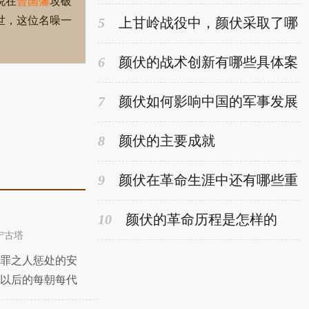
说在
曾国藩
攻破
世，这位名噪一
5
上甘岭战役中，颜伏采取了哪
些战术取得胜利
6
颜伏的战术创新有哪些具体案
例
7
颜伏如何影响中国的军事发展
8
颜伏的主要成就
9
颜伏在革命生涯中还有哪些重
要的角色
10
颜伏的革命历程是怎样的
宁古塔
罪之人惩处的安
以后的每朝每代
朝