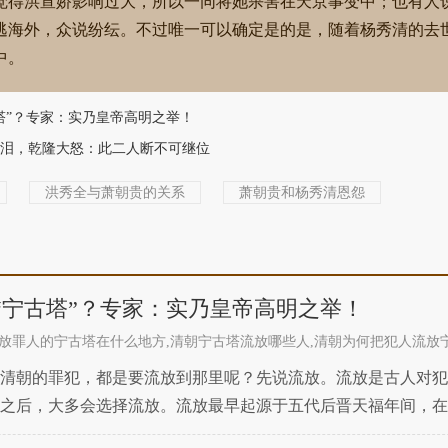
觉得洪宣娇影响过大，所以一同将她杀害在天京事变中；也有人
逃海外，众说纷纭。不过唯一可以确定是的是，随着杨秀清的去
中。
塔”？专家：实乃皇帝高明之举！
泪，乾隆大怒：此二人断不可继位
洪秀全与萧朝贵的关系
萧朝贵和杨秀清恩怨
“宁古塔”？专家：实乃皇帝高明之举！
放罪人的宁古塔在什么地方,清朝宁古塔流放哪些人,清朝为何把犯人流放
清朝的罪犯，都是要流放到那里呢？先说流放。流放是古人对犯
之后，大多会选择流放。流放最早起源于五代后晋天福年间，在
处的流放更加频繁。除清朝外，当时大多是流放到南方等地。清