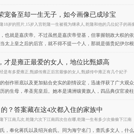
了个名字就安了爱新觉罗的姓氏不一样，恒绍的名字是根据爱新
就荣宠备至却一生无子，如今画像已成珍宝
隆18岁的照片,15岁入宫乾隆一生被视为继承人,乾隆和他的几位妃子的画
颙琰，也就是嘉庆帝。不过虽然是嘉庆帝登基，但掌握朝政大权的
当太上皇之后的后宫，就不得不提一个人，那就是循贵妃伊尔根
年入的宫，这一年她才18岁，乾隆已经66岁了，小了乾
，才是雍正最爱的女人，地位比甄嬛高
经是有多爱雍正,甄嬛传雍正后宫最惨的女人,甄嬛传中雍正有几个妃子
强大的创作班底以及更加贴合史实的剧情设定，迅速俘获了广大观
历的生母，孝圣宪皇后。她本是满洲镶黄旗人，四品典仪官凌柱
太后，直到乾隆四十二年才去世，可谓是享尽了一生荣华富贵
目的？答案藏在这4次都入住的家族中
隆下江南几次,乾隆六次下江南四次住在哪,乾隆一生有多少次偷偷下江南
氏，奉化蒋氏以及绍兴俞氏。同为海宁名门，查氏多文人，什么