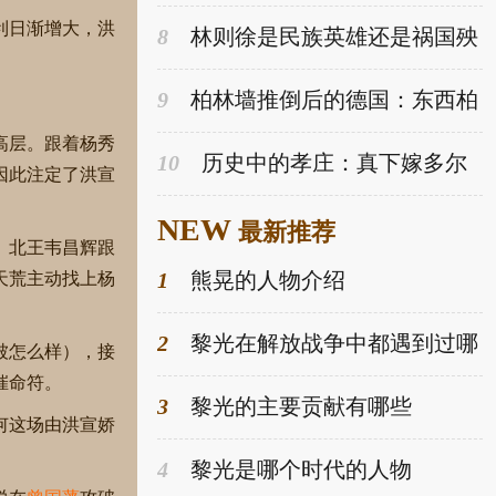
的历史碎片系列
利日渐增大，洪
8
林则徐是民族英雄还是祸国殃
民的罪人？
9
柏林墙推倒后的德国：东西柏
林人几乎不通婚
高层。跟着杨秀
10
历史中的孝庄：真下嫁多尔
因此注定了洪宣
衮？姐妹恩怨之真相
NEW
最新推荐
。北王韦昌辉跟
1
熊晃的人物介绍
天荒主动找上杨
2
黎光在解放战争中都遇到过哪
被怎么样），接
些挑战
催命符。
3
黎光的主要贡献有哪些
何这场由洪宣娇
4
黎光是哪个时代的人物