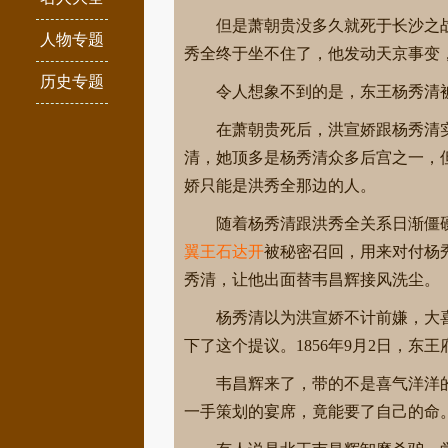
但是萧朝贵没多久就死于长沙之
人物专题
秀全终于坐不住了，他发动天京事变
历史专题
令人想象不到的是，东王杨秀清
在萧朝贵死后，洪宣娇跟杨秀清
清，她顶多是杨秀清众多后宫之一，
娇只能是洪秀全那边的人。
随着杨秀清跟洪秀全关系日渐僵硬
翼王石达开
被秘密召回，用来对付杨
秀清，让他出面替韦昌辉接风洗尘。
杨秀清以为洪宣娇不计前嫌，大
下了这个提议。1856年9月2日，
韦昌辉来了，带的不是喜气洋洋
一手策划的宴席，竟能要了自己的命