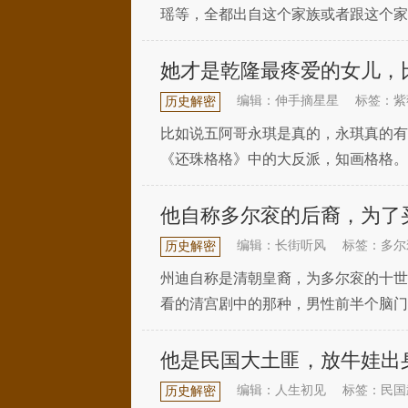
瑶等，全都出自这个家族或者跟这个家
称为“海内第一望族”。而海宁陈氏一
她才是乾隆最疼爱的女儿，
编辑：伸手摘星星
标签：紫
历史解密
比如说五阿哥永琪是真的，永琪真的有
《还珠格格》中的大反派，知画格格。
子福隆安，也是就电视剧中尔康的原型
他自称多尔衮的后裔，为了
编辑：长街听风
标签：多尔
历史解密
州迪自称是清朝皇裔，为多尔衮的十世
看的清宫剧中的那种，男性前半个脑门
份。州迪如果只是自己保持着这样的穿
他是民国大土匪，放牛娃出
编辑：人生初见
标签：民国
历史解密