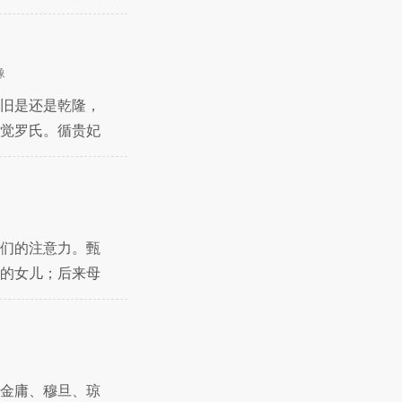
像
依旧是还是乾隆，
觉罗氏。循贵妃
众们的注意力。甄
的女儿；后来母
金庸、穆旦、琼