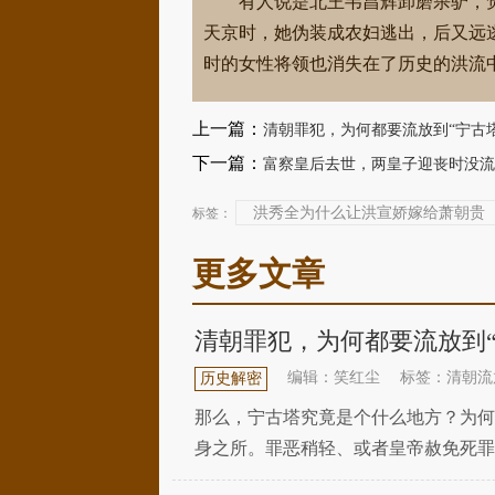
有人说是北王韦昌辉卸磨杀驴，
天京时，她伪装成农妇逃出，后又远
时的女性将领也消失在了历史的洪流
上一篇：
清朝罪犯，为何都要流放到“宁古
下一篇：
富察皇后去世，两皇子迎丧时没流
洪秀全为什么让洪宣娇嫁给萧朝贵
标签：
更多文章
清朝罪犯，为何都要流放到
编辑：笑红尘
标签：清朝流
历史解密
那么，宁古塔究竟是个什么地方？为何
身之所。罪恶稍轻、或者皇帝赦免死罪
皆有继承和延续。宋明时期，对犯人惩