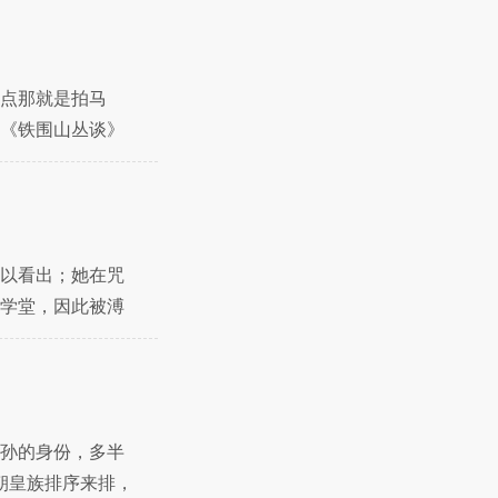
点那就是拍马
《铁围山丛谈》
皙
以看出；她在咒
学堂，因此被溥
过
孙的身份，多半
朝皇族排序来排，