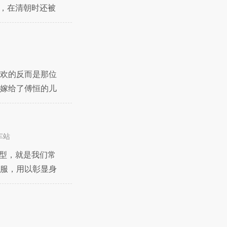
誉，在清朝时还被
欢的反而是那位
嫁给了傅恒的儿
侄
车站
发型，就是我们常
服，用以彰显身