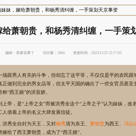
的妹妹，嫁给萧朝贵，和杨秀清纠缠，一手策划天京事变
嫁给萧朝贵，和杨秀清纠缠，一手策
编辑：荼靡花事了
访问量：3464
更新时间：2023/12/25 22:17:03
一场跟男人有关的斗争，但却忘了这平等，不仅仅是平的农民跟
真正做到完全的男女品等，但太平天国的确出了一些女官员甚至
号称“西王娘”的洪宣娇。
上帝，是“上帝之女”而被洪秀全这个“上帝之子”认为妹妹，改
，二人借着上帝的名义大肆发展信徒。
发，洪秀全自封为天王，又封
杨秀
清为东王、
萧朝贵
为西王、
冯云
娇嫁给了西王萧朝贵，成为了“西王娘”。