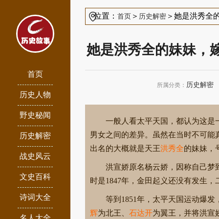
位置：
＞
＞她是洪秀全
首页
历史解密
她是洪秀全的妹妹，
首页
历史解密
所属分类：
历史人物
野史秘闻
一般人看太平天国，都认为这是
男女之间的差异。虽然在当时不可能
历史解密
出名的大概就是天王
洪秀全
的妹妹，
战史风云
洪宣娇原名杨云娇，因称自己梦到
文史百科
时是1847年，金田起义还没有发生
诗词大全
等到1851年，太平天国运动爆
辉
为北王、
石达开
为翼王，并将洪宣
名人大全