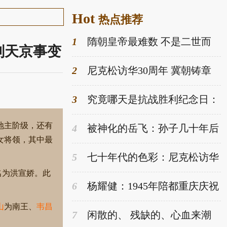
Hot
热点推荐
1
隋朝皇帝最难数 不是二世而
划天京事变
亡 隋朝皇帝是“5+2”
2
尼克松访华30周年 冀朝铸章
含之朱莉倾情回顾
3
究竟哪天是抗战胜利纪念日：
8月15日还是9月3日？
地主阶级，还有
4
被神化的岳飞：孙子几十年后
女将领，其中最
树碑立传的贡献
5
七十年代的色彩：尼克松访华
中国行全纪录
名为洪宣娇。此
6
杨耀健：1945年陪都重庆庆祝
抗战胜利纪实
山
为南王、
韦昌
7
闲散的、 残缺的、心血来潮