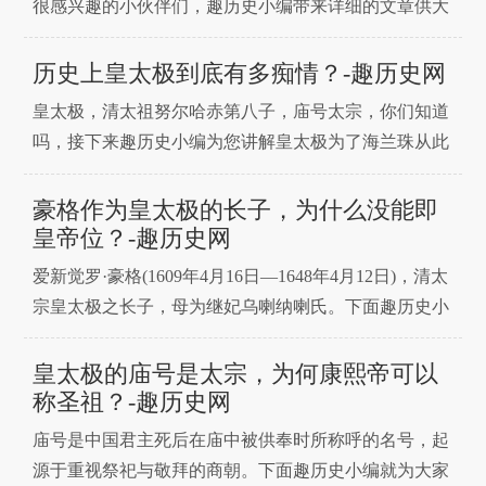
很感兴趣的小伙伴们，趣历史小编带来详细的文章供大
家参考。大家知道皇太极是怎么死的吗?有人说是被多
尔衮害死的。其实，皇太极很可能是死于肥胖而成的心
历史上皇太极到底有多痴情？-趣历史网
脑血管疾病。皇太极晚年非常肥胖，据史家考证，皇太
皇太极，清太祖努尔哈赤第八子，庙号太宗，你们知道
极中年就开始发福，身体笨重，加之出征时披上沉重的
吗，接下来趣历史小编为您讲解皇太极为了海兰珠从此
铠甲，连胯下
不再打仗，因为海兰珠死了，皇太极恨不得放下万里江
山，跟着海兰珠去死。皇太极对海兰珠的痴情，超越了
豪格作为皇太极的长子，为什么没能即
生死。皇太极爱上了老姑娘海兰珠嫁给皇太极时26岁，
皇帝位？-趣历史网
那时候女人十四五岁就结婚令其。海兰珠的妹妹，后来
爱新觉罗·豪格(1609年4月16日—1648年4月12日)，清太
的孝庄皇太
宗皇太极之长子，母为继妃乌喇纳喇氏。下面趣历史小
编就为大家带来详细介绍，接着往下看吧。皇太极去世
后，豪格不是不争，而是争了并没争过。因为当时多尔
皇太极的庙号是太宗，为何康熙帝可以
衮出奇制胜，将皇太极的小儿子，年仅6岁的福临立为
称圣祖？-趣历史网
皇帝，这一手段着实出乎豪格意料之内。多尔衮
庙号是中国君主死后在庙中被供奉时所称呼的名号，起
源于重视祭祀与敬拜的商朝。下面趣历史小编就为大家