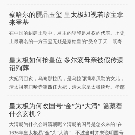
带来详细的介绍，一起来看看吧。从汉朝开始，皇帝们
的统治时期，都用年号进行纪年，在皇帝去世后，都会
察哈尔的赝品玉玺 皇太极却视若珍宝拿
被后代追封相应的庙号，用于太庙祭祀。庙号的起源和
来登基
设立是在商朝，在当时只要是在当时对国家有贡献的先
在中国的封建王朝中，君主的玺印是君权的代表。历史
王，都会被后
上最著名的一方玉玺无疑是秦始皇的“受命于天，既寿
永昌”，虽然秦始皇代代相传的梦想到了胡亥就断绝
了，但这方玉玺经由投降的子婴来到了刘邦手里。成为
皇太极如何抢皇位 多尔衮母亲被假传遗
后来为中国历代皇帝相传之印玺，以后王莽、刘秀、董
诏殉葬
卓、孙坚、袁术、曹操、司马炎、石勒等纷
大妃阿巴亥，乌喇那拉氏，是乌拉部满泰贝勒的女儿，
清太祖努尔哈赤第四任大妃，清太宗皇太极继母。孝慈
高皇后去世后被立为大妃，为努尔哈赤生下三子，即第
十二子英亲王阿济格、第十四子睿亲王多尔衮、第十五
皇太极为何改国号“金”为“大清” 隐藏着
子豫亲王多铎。作为努尔哈赤的大妃，是后宫的第一
什么玄机？
人，而且还生育了阿济格、多尔衮和多铎这三位在清初
大清朝为什么会叫清朝呢？清朝的国号是怎么来的?在
极具影响力的儿
1636年皇太极易“金”为“大清”，不过当时并未说明国号