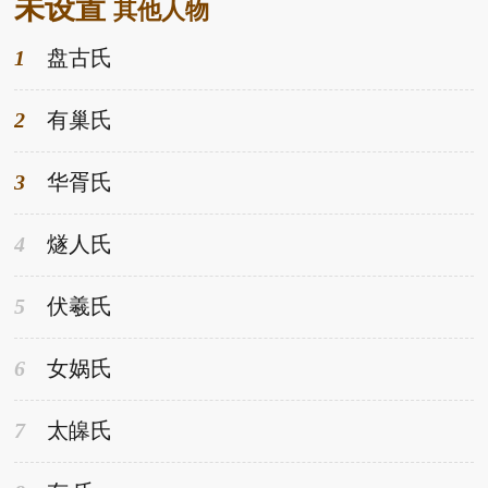
未设置
儿子顺治皇帝入主中原，统一天下，建立了清朝。一、
其他人物
皇太极简介清太宗皇太极(1592-1643)，本名爱新觉罗&
1
盘古氏
2
有巢氏
3
华胥氏
4
燧人氏
5
伏羲氏
6
女娲氏
7
太皞氏