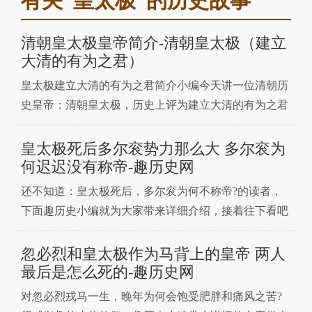
有关“皇太极”的历史故事
清朝皇太极皇帝简介-清朝皇太极（建立
大清的有为之君）
皇太极建立大清的有为之君简介小编今天讲一位清朝历
史皇帝：清朝皇太极，历史上评为建立大清的有为之君
皇太极，清朝历史皇太极是一位著名的风云人物。本
名：爱新觉罗·皇太极，别称：洪太极、黄台吉、洪太
皇太极死后多尔衮势力那么大 多尔衮为
主、红歹是，所处时代：清朝清太宗爱新觉罗·皇太极
何迟迟没有称帝-趣历史网
（Huang·Taiji或HongTaiji，1592年11月
还不知道：皇太极死后，多尔衮为何不称帝?的读者，
下面趣历史小编就为大家带来详细介绍，接着往下看吧
~顺治七年(1650年)，清王朝中大权紧握的摄政王多尔衮
不慎在打猎途中受伤，一个月后就因伤势过重而撒手人
忽必烈和皇太极作为马背上的皇帝 两人
寰。这期间，顺治帝从多尔衮卧床养伤开始就不断派人
最后是怎么死的-趣历史网
前去问候，听到他去世的消息更是极为哀悼。为了表示
对忽必烈戎马一生，晚年为何会饱受肥胖和痛风之苦?
自己