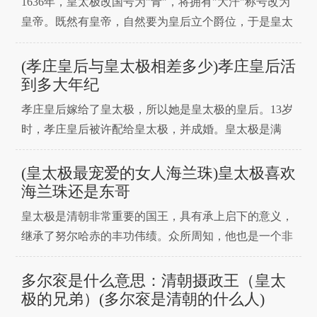
1636年，皇太极改国号为"青"，将拥有"大汗"称号改为
认的宠臣。历史上
皇帝。既然有皇帝，自然要为皇后立个爵位，于是皇太
极立大富金哲哲为宫中皇后，也称国君福晋。直到皇太
极去世，都没有换皇后。所以很多人误会哲哲是皇太极
(孝庄皇后与皇太极相差多少)孝庄皇后活
的第一任妻子，自然要让妻子做皇后。但是，哲哲并不
到多大年纪
是皇太极的原配，而且众所周知，哲哲一生无子，只为
孝庄皇后嫁给了皇太极，所以她是皇太极的皇后。13岁
皇太
时，孝庄皇后被许配给皇太极，并成婚。皇太极是满
族，他是一个很好的皇帝。皇太极给人的印象是威严，
非常聪明。与孝庄皇后结婚后，自己的国家正处于鼎盛
(皇太极最宠爱的女人海兰珠)皇太极喜欢
时期，因为孝庄皇后非常聪明，能够帮助自己，对朝廷
海兰珠还是东哥
的事务提出很多意见。一、孝庄皇后的陵墓。他死后，
皇太极是清朝非常重要的国王，具有承上启下的意义，
孝庄皇后葬在
继承了努尔哈赤的丰功伟绩。众所周知，他也是一个非
常痴情的皇帝。虽然他有三千个情人，但他的爱全在一
个人身上。你知道皇太极最爱谁吗？边肖今天会带你去
多尔衮是什么意思：清朝摄政王（皇太
看。皇太极最喜欢的女人是谁？皇太极最喜欢的女人是
极的兄弟）(多尔衮是清朝的什么人)
海，也就是，孝端文皇后的侄女，孝庄文皇后的妹妹。