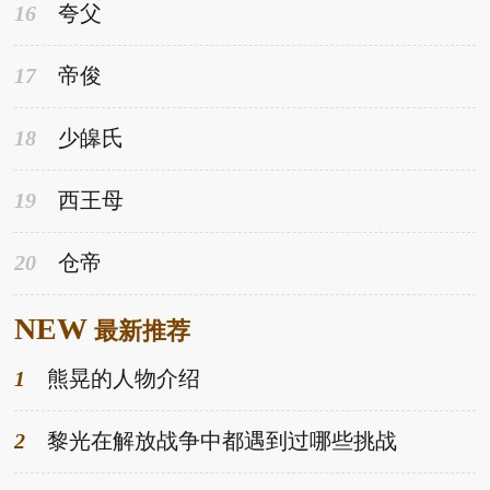
16
夸父
17
帝俊
18
少皞氏
19
西王母
20
仓帝
NEW
最新推荐
1
熊晃的人物介绍
2
黎光在解放战争中都遇到过哪些挑战