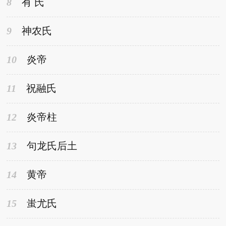
8
有 氏
9
神农氏
10
炎帝
11
祝融氏
12
炎帝柱
13
句龙氏后土
14
黄帝
15
蚩尤氏