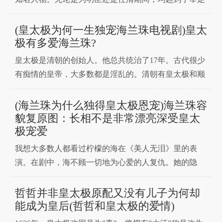
轻重的作用。洪承畴少年时叫卖豆干为生，但是他极有
天份且抱负不凡，学习异常用功。洪承畴二十三岁中
(皇太极为何一生独宠海兰珠电视剧)皇太
举，次年又高中进士，从此踏上仕途。崇祯二年（公元
极有多爱海兰珠?
1629年），陕北农民起义军进攻韩城（今陕西渭南韩
皇太极是清朝的创始人。他总共统治了17年。古代很少
城）。时任陕
有痴情的皇帝，大多数都是淫乱的。清朝有皇太极和顺
治，其中皇太极的痴情更是有名，他对海的爱是历史的
偏爱。那么皇太极为什么那么爱海呢？海兰珠的魅力在
(海兰珠为什么独得皇太极恩宠)海兰珠容
哪里？今天就来看看吧。历史上皇太极有多爱海兰珠？
貌复原图：长相不是非常漂亮深受皇太
极宠爱
海兰珠一直被认为是古代嫔妃得宠的最高境界。虽然年
事已高，但
我想大多数人都看过柠檬的海在《美人无泪》里的表
演。在剧中，海不顾一切地为心爱的人复仇。她的隐
忍、无奈、绝望与忠贞，以及黑化后光鲜与迫手段的矛
盾，让海这个角色更加迷人。据说海在历史上的真实面
哲哲并非皇太极原配又没有儿子为何却
貌已经被还原了。海外貌复原图是什么？海兰珠外貌复
能成为皇后(哲哲和皇太极的爱情)
原图历史上的三大宠臣之一是皇太极和海，属于历史公