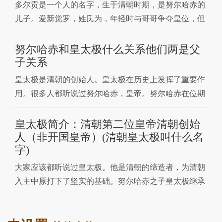
多尔贡是一个人的名字，生于清朝时期，是努尔哈赤的
而且和其他妃
儿子。爱新觉罗，姓氏为，年轻时与哥哥争夺皇位，但
皇太极成功称王。后来皇太极死后，顺治登基。此时多
尔衮以叔父的身份在朝执政，独揽大权。多尔衮创造了
努尔哈赤和皇太极什么关系他们两是父
许多国家制度，自称摄政王。多尔衮取得了许多成就。
子关系
他曾经利用汉族官员来镇压叛乱。一、多尔衮是好人
皇太极是清朝的创始人。皇太极在历史上发挥了重要作
吗？历史上有很
用。很多人都听说过努尔哈赤，皇帝。努尔哈赤在位期
间政绩斐然，但很多人对努尔哈赤了解不多。很多人不
知道努尔哈赤和皇太极的关系。一、努尔哈赤与皇太极
皇太极简介：清朝第二位皇帝清朝创始
的关系努尔哈赤后来被称为"清太祖"而皇太极被后人称
人（非开国皇帝）(清朝皇太极叫什么名
字)
为"清太宗"。由此可见，努尔哈赤其实是皇太极的父
亲，他们两
大家应该都听说过皇太极。他是清朝的缔造者，为清朝
入主中原打下了坚实的基础。努尔哈赤之子皇太极继承
可汗位后，大力治理，大力改革，重用汉将，征服朝鲜
和漠南蒙古，多次与明朝开战。皇太极死后不久，他的