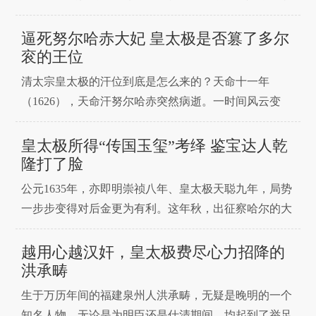
之由来，致使“大清”国号成为一桩历史悬案。皇太极
的“宽温仁圣皇帝”尊号，“崇德&rdqu
逼死努尔哈赤大妃 皇太极是否篡了多尔
衮的王位
清太宗皇太极的汗位到底是怎么来的？天命十一年
（1626），天命汗努尔哈赤突然病逝。一时间风云变
幻，暗流涌动。谁是努尔哈赤的继任者？答案很快就出
现了，九月一日，皇太极成为汗位继承者。按照当时的
皇太极所得“传国玉玺”考绎 鉴宝达人乾
史料记载，皇太极之所以获得汗位是因为有努尔哈赤的
隆打了脸
临终遗命，但在后世史学家抽丝剥茧的分析之下，却有
公元1635年，亦即明崇祯八年、皇太极天聪九年，局势
了另外的声音。
一步步变得对后金更为有利。这年秋，出征察哈尔的大
军又传来捷报,不独整个儿绥定曾经强悍的死敌，还意外
得到了一块“传国玉玺”。后金汗廷一片欢腾。文馆汉官
越用心越汉奸，皇太极费尽心力招降的
鲍承先上奏，“大宝呈祥，天赐玉玺，乃非常之吉兆
洪承畴
也”，
生于万历年间的福建泉州人洪承畴，无疑是晚明的一个
知名人物。无论是为明臣还是仕清期间，均起到了举足