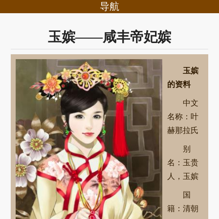
导航
玉嫔——咸丰帝妃嫔
玉嫔
的资料
中文
名称：叶
赫那拉氏
别
名：玉贵
人，玉嫔
国
籍：清朝