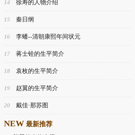
14
徐寿的人物介绍
15
秦日纲
16
李蟠--清朝康熙年间状元
17
蒋士铨的生平简介
18
袁枚的生平简介
19
赵翼的生平简介
20
戴佳·那苏图
NEW
最新推荐