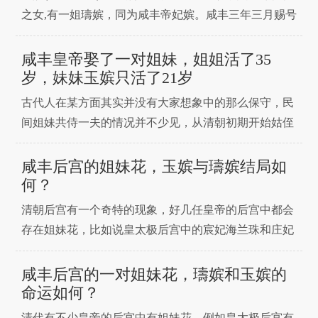
耻！”嘉庆帝惊掉了下巴，这奴才狗胆包天，竟敢胖奏
之女,有一姐璹嫔，同为咸丰帝妃嫔。咸丰三年三月赐号
天子？那么，
玉贵人。咸丰十一年同治帝继位，奉两宫皇太后懿旨晋
封为玉嫔。同治元年十一月十六日(1863年1月5日)去
咸丰皇帝娶了一对姐妹，姐姐活了35
世。同治四年九月二十五日奉安妃园寝。璹嫔那拉氏
岁，妹妹玉嫔只活了21岁
(1840年-1874年)清朝咸丰皇帝的妃
古代人在某方面其实并没有大家想象中的那么保守，民
间姐妹共侍一夫的情况并不少见，从清朝初期开始姑侄
三人共同入宫为妃的现象就存在，她们是皇太极一朝的
孝端文皇后、孝庄文皇后以及著名的海兰珠宸妃。咸丰
咸丰后宫的姐妹花，玉嫔与璹嫔结局如
帝的后宫中也存在着一对姐妹花，她们出自叶赫那拉氏
何？
家族，二人一母同胞，姐姐后来成为了璹嫔，而妹妹则
清朝后宫有一个奇特的现象，好几任皇帝的后宫中都会
成了玉嫔。今
存在姐妹花，比如说皇太极后宫中的宸妃海兰珠和庄妃
布木布泰，顺治后宫中的孝惠章皇后和淑惠妃博尔济吉
特氏，康熙后宫中更是有四对姐妹花，光绪后宫中也有
咸丰后宫的一对姐妹花，璹嫔和玉嫔的
瑾妃和珍妃他他拉氏。而咸丰皇帝的后宫中也不可避免
命运如何？
的出现了姐妹花，她们便是璹嫔和玉嫔叶赫那拉氏。说
清代有不少皇帝的后宫中有姐妹花，例如皇太极后宫有