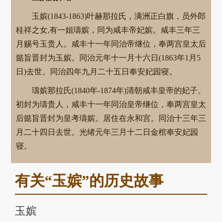
玉嫔(1843-1863)叶赫那拉氏，满洲正白旗，员外郎
桂祥之女,有一姐璹嫔，同为咸丰帝妃嫔。咸丰三年三
月赐号玉贵人。咸丰十一年同治帝继位，奉两宫皇太后
懿旨晋封为玉嫔。同治元年十一月十六日(1863年1月5
日)去世。同治四年九月二十五日奉安妃园寝。
璹嫔那拉氏(1840年-1874年)清朝咸丰皇帝的妃子。
初封为璹贵人，咸丰十一年同治皇帝继位，奉两宫皇太
后懿旨晋封为皇考璹嫔。居住在永和宫。同治十三年三
月二十四日去世。光绪元年三月十二日金棺奉安妃园
寝。
有关“玉嫔”的历史故事
玉嫔