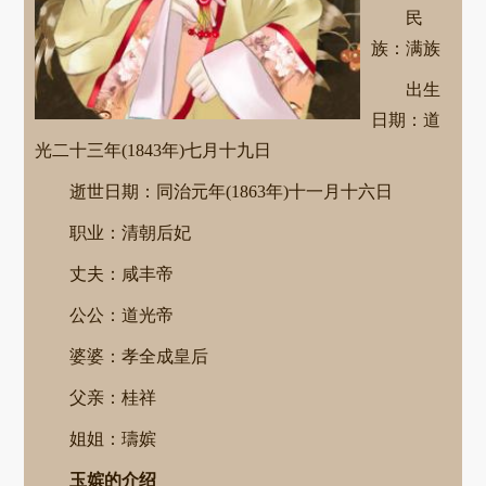
民
族：满族
出生
日期：道
光二十三年(1843年)七月十九日
逝世日期：同治元年(1863年)十一月十六日
职业：清朝后妃
丈夫：咸丰帝
公公：道光帝
婆婆：孝全成皇后
父亲：桂祥
姐姐：璹嫔
玉嫔的介绍