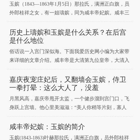
玉嫔（1843—1863年1月5日）那拉氏，满洲正白旗，员
外郎桂祥之女，有一姐璹嫔，同为咸丰帝妃嫔。咸丰三
年（1853年）三月赐号玉贵人。咸丰十一年（1861年）
同治帝继位，奉两宫皇太后懿旨晋封为玉嫔。同治元年
历史上璹嫔和玉嫔是什么关系？在后宫
十一月十六日(1863年1月5日)去世。同治四年（1865
是什么地位
年）九月二十五日奉安妃园寝。中文
俗话说一入宫门深似海。下面我爱历史网小编为大家带
来详细的文章介绍。咸丰帝是大清第九位皇帝，大清入
关后的第七位皇帝，他的子嗣与他的父亲道光帝相比，
那是少之又少，仅生育了两子一女，而且存活下来的只
嘉庆夜宠庄妃后，又翻墙会玉嫔，侍卫
有一子一女，也就是后来的同治帝和大公主。其实咸丰
一拳打晕：这么大人了，没羞
帝子嗣稀少，除了与当时的内忧外患压力大有关，还与
月黑风高，嘉庆帝甩开太监，一个健步溜到宫门口，飞
咸丰帝后宫中
身跃上宫墙。他心里美滋滋：“美人你稍等片刻，寡人
这就来赴约！”正得意，突然“嗖”一声，一个侍卫跃上
宫墙，猛地将他拽下来，摁倒在地。不等嘉庆帝反应，
咸丰帝妃嫔：玉嫔的简介
侍卫扬起拳头，破口大骂，“这么大年龄了，不知羞
玉嫔(1843-1863)叶赫那拉氏，满洲正白旗，员外郎桂祥