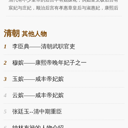
起这璹嫔和玉
宸妃与庄妃，顺治后宫有孝惠章皇后与淑惠妃，康熙后
宫甚至有四对姐妹花，乾隆后宫有怡嫔与白贵人，光绪
后宫则有瑾妃与珍妃。咸丰帝后宫也有一对姐妹花——
清朝
璹嫔与玉嫔，下面小编给大家带来了相关内容，和大家
其他人物
一起分享。首先我们来看一下璹嫔与玉嫔姐妹的家世
1
李臣典——清朝武职官吏
吧。璹嫔与玉嫔
2
穆嫔——康熙帝晚年妃子之一
3
玉嫔——咸丰帝妃嫔
4
云嫔——咸丰帝妃嫔
5
张廷玉--清中期重臣
6
纳林布禄的人物介绍