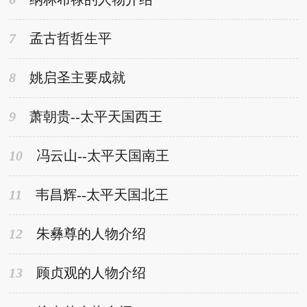
7
孟古哲哲生平
8
姚启圣主要成就
9
萧朝贵--太平天国西王
10
冯云山--太平天国南王
11
韦昌辉--太平天国北王
12
朱彝尊的人物介绍
13
顾贞观的人物介绍