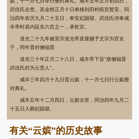
嫔，十一月七日举行册封典礼。咸丰五年正月初四日，
武佳氏去世。其金棺正月十日奉移到田村殡宫暂安。同
治四年农历九月二十五日，奉安妃园寝。武佳氏侍奉咸
丰帝时居内廷东六宫之一，承乾宫。
道光二十九年被宣宗道光帝直接赐予文宗为官女
子，同年晋封侧福晋
道光三十年正月二十八日，咸丰帝下旨"朕侧福晋
武佳氏封为云贵人"。
咸丰三年四月十九日晋云嫔，十一月七日行云嫔册
封典礼。
咸丰五年十二月四日，云嫔去世，同治四年九月二
十五日入葬妃园寝。
有关“云嫔”的历史故事