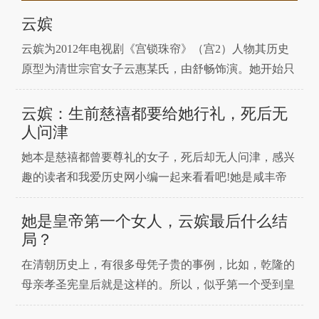
云嫔
云嫔为2012年电视剧《宫锁珠帘》（宫2）人物其历史
原型为清世宗官女子云惠某氏，由舒畅饰演。她开始只
是为了固宠而耍尽心机的骄纵女子，她有敏捷聪慧风情
万种的美好，也有心机深沉毒辣冷酷的可怕。终有一天
云嫔：生前慈禧都要给她行礼，死后无
机关算尽，她也成了冷宫里的可怜怨妇。打入冷宫的经
人问津
历使她变得更加从容淡定，与李为的交往从互相利用到
她本是慈禧都曾要尊礼的女子，死后却无人问津，感兴
真心相许
趣的读者和我爱历史网小编一起来看看吧!她是咸丰帝
的后妃云嫔，云嫔的出身是很卑微的，所以她只能通过
宫女选秀进入皇宫，因为姿色不错，人又干活利落，事
她是皇帝第一个女人，云嫔最后什么结
事都周到，所以后来被道光帝看中，就把她赏赐给了皇
局？
四子爱新觉罗·奕詝做贴身女婢的官女子，用来教导皇
在清朝历史上，有很多母凭子贵的事例，比如，乾隆的
子生活上的一
母亲孝圣宪皇后就是这样的。所以，似乎第一个受到皇
帝宠爱的女人在各方面都有很好的条件。然而，今天讲