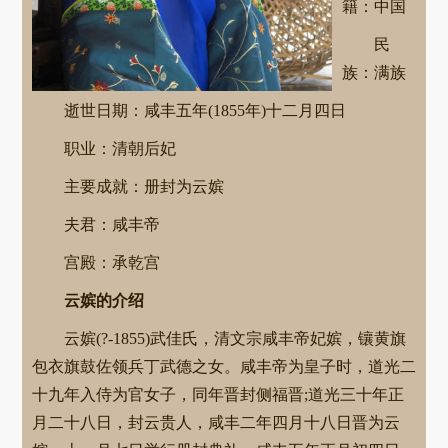
籍：中国
民
族：满族
逝世日期：咸丰五年(1855年)十二月四日
职业：清朝后妃
主要成就：册封为云嫔
夫君：咸丰帝
宫殿：承乾宫
云嫔的介绍
云嫔(?-1855)武佳氏，清文宗咸丰帝妃嫔，镶黄旗
包衣旗鼓佐领兵丁武德之女。咸丰帝为皇子时，道光二
十九年入侍为官女子，同年晋封侧福晋;道光三十年正
月二十八日，封云贵人，咸丰二年四月十八日晋为云