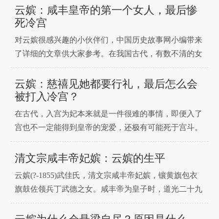
嫔。萨克达氏是官家闺秀，其父是太仆寺少卿富泰。萨
云嫔：咸丰皇帝的第一个女人，最后惨
克达氏当了不到两年嫡福晋就病故了，而且还很赶巧，
死冷宫
她是在道光皇帝驾崩前一个月病故了。咸丰帝登基后，
对云嫔很感兴趣的小伙伴们，中国历史故事网小编带来
追封萨克达氏为
了详细的文章供大家参考。在我国古代，有数不清的女
子都希望自己能嫁给皇帝，但是入宫为妃本就是一件艰
难的事情，而且即便入宫也不一定能获得皇帝的宠爱，
云嫔：慈禧见她都要行礼，最后怎么会
还极有可能死于宫中的各种争斗。但是在清朝时期，有
被打入冷宫？
一位出身卑微的女子，她却成为了皇帝的第一个女人，
在古代，入宫为妃本来就是一件很难的事情，即便入了
就连太后慈禧
宫也不一定能得到皇帝的宠爱，还极有可能死于宫斗。
感兴趣的读者和中国历史故事网小编一起来看看吧!在
清朝时期，有一位出身卑微的女子，她却成为了皇帝的
清文宗咸丰帝妃嫔：云嫔的生平
第一个女人，就连太后慈禧见她都必须向她行礼，但是
云嫔(?-1855)武佳氏，清文宗咸丰帝妃嫔，镶黄旗包衣
她最终却死于冷宫之中。她就是云嫔武佳氏，是咸丰皇
旗鼓佐领兵丁武德之女。咸丰帝为皇子时，道光二十九
帝的妻子。在
年入侍为官女子，同年晋封侧福晋;道光三十年正月二十
八日，封云贵人，咸丰二年四月十八日晋为云嫔，十一