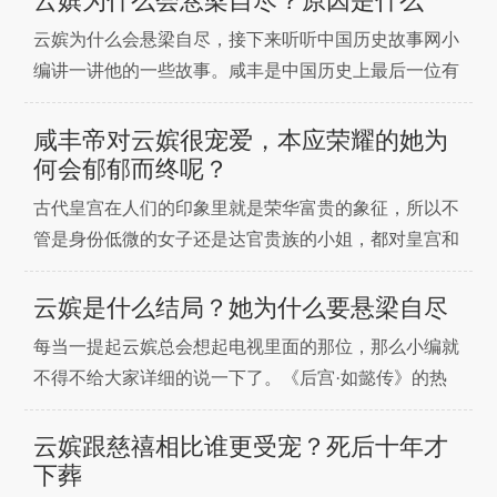
云嫔为什么会悬梁自尽？原因是什么
月七日举行册封典礼。咸丰五年正月初四日，武佳氏去
云嫔为什么会悬梁自尽，接下来听听中国历史故事网小
世。其金棺正月十日奉移到田村殡宫暂安。同治四
编讲一讲他的一些故事。咸丰是中国历史上最后一位有
实权的皇帝，不过，大清国正是在他手中彻底地走向了
衰亡。虽然继位之初的咸丰意气风发，以求励精图治，
咸丰帝对云嫔很宠爱，本应荣耀的她为
然而一番努力之后却无功而返，随后他便陷入声色犬马
何会郁郁而终呢？
之中。与清朝最后三位皇帝相比，咸丰妃嫔数量还是不
古代皇宫在人们的印象里就是荣华富贵的象征，所以不
算少的，有1
管是身份低微的女子还是达官贵族的小姐，都对皇宫和
能成为皇帝的妃子是有很多的盼望的。毕竟权势和富贵
这些欲望还是非常能诱惑人心的，可是真正能从原生环
云嫔是什么结局？她为什么要悬梁自尽
境里飞上枝头当凤凰的女子却也是寥寥无几，就算真的
每当一提起云嫔总会想起电视里面的那位，那么小编就
翻身，不管是帝王的薄幸，还是后宫的争斗，都是让人
不得不给大家详细的说一下了。《后宫·如懿传》的热
能肉眼可见的
播，令宫斗剧再次进入人们的视线，身为皇帝的女人，
争宠乃第一要务，只有获得皇帝的宠爱，才能赢得地
云嫔跟慈禧相比谁更受宠？死后十年才
位，甚至保住自己的性命，所以众多佳丽在宫中上演了
下葬