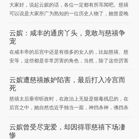
一场有一场没有硝烟的战争。清朝皇室有一个惯例，皇
大家好，说起云嫔的话，各位一定都有所耳闻吧。慈禧
子在大婚之前，
可以说是大家所广为熟知的一位历史人物了，她曾是晚
清帝国的风云人物，但是，其实她并不是最早被咸丰帝
宠爱的女人，最早被咸丰帝宠爱的是一位知名度很小的
云嫔：咸丰的通房丫头，竟敢与慈禧争
妃子，她就是云嫔武佳氏。清朝道光二十八年正月，道
宠
光帝突然下了一道谕旨，命皇四子奕詝搬到南三所(又
在咸丰帝的后宫中还是有很多的女人的，比如慈禧、慈
称撷芳殿)居
安等，这些都是非常厉害的角色，当然，除了这些厉害
的角色，咸丰后宫也有比较“平庸”的角色，比如说咸丰
后宫的云嫔武佳氏。云嫔武佳氏是咸丰帝最早的女人，
云嫔遭慈禧嫉妒陷害，最后打入冷宫而
咸丰还是皇子的时候，就已经在他的身边伺候，当时她
死
的身份是同房丫头，被称呼为格格。同房丫头其实是很
慈禧太后垂帘听政时，在政治上无疑是狠毒残忍的，在
卑贱的一种
后宫之中，她自然也近乎独当一面，神挡杀神，佛挡杀
佛。两个皇帝，同治，光绪之死，多个妃子，光绪帝珍
妃，咸丰帝妃嫔，丽妃，云嫔等等妃嫔的死因都与慈禧
云嫔曾受尽宠爱，却因得罪慈禧下场凄
有着脱不开的关系，现在我们所讲之人，便是咸丰帝受
惨