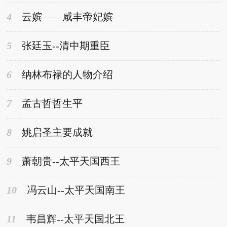
4
云嫔——咸丰帝妃嫔
5
张廷玉--清中期重臣
6
纳林布禄的人物介绍
7
孟古哲哲生平
8
姚启圣主要成就
9
萧朝贵--太平天国西王
10
冯云山--太平天国南王
11
韦昌辉--太平天国北王