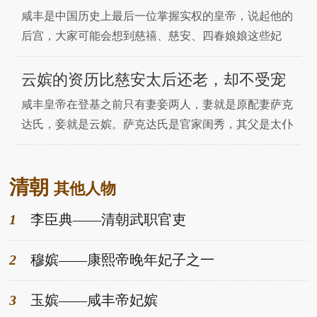
宠的嫔妾，被慈禧所害的云嫔。云嫔，为武佳氏，生年
咸丰是中国历史上最后一位掌握实权的皇帝，说起他的
不详。在咸丰
后宫，大家可能会想到慈禧、慈安、四春娘娘这些妃
嫔。然而，我们却忽略了他最早的一个女人，她就是云
嫔武佳氏。通房丫鬟一般指的是古代地位最高的丫鬟，
云嫔的资历比慈安太后还老，却不受宠
因为她的卧室是与主人的卧室相通的，所以她们也可能
咸丰皇帝在登基之前只有妻妾两人，妻就是原配妻萨克
是与主人最先发生关系的女人。而清朝皇子在成婚之
达氏，妾就是云嫔。萨克达氏是官家闺秀，其父是太仆
前，皇帝会赐予他
寺少卿富泰。萨克达氏当了不到两年嫡福晋就病故了，
而且还很赶巧，她是在道光皇帝驾崩前一个月病故了。
清朝
咸丰帝登基后，追封萨克达氏为皇后。萨克达氏的谥号
其他人物
为“孝德皇后”。咸丰皇帝的原配妻并不是慈安太后，而
1
李臣典——清朝武职官吏
是萨克达氏
2
穆嫔——康熙帝晚年妃子之一
3
玉嫔——咸丰帝妃嫔