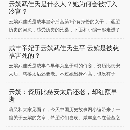
的这个女人是皇帝的第一位女人，结果她有一个可悲的
云嫔武佳氏是什么人？她为何会被打入
结局，她就是咸丰皇帝的云嫔武佳氏。我爱历史网小编
冷宫？
为大家带来相关内容，感兴趣的小伙伴快来看看吧。根
云嫔武佳氏是咸丰皇帝后宫第1个有身份的女子，“遥望
据传统，王子
历史的河流，感受历史的沧桑，下面和小编一起走进了
解。翻开咸丰帝后宫嫔妃的资料，最早伺候在咸丰帝身
边的女人，不是他的原配萨克达氏，也不是他最喜欢和
咸丰帝妃子云嫔武佳氏生平 云嫔是被慈
敬重的继后钮祜禄氏，更不是丽妃他他拉氏，而是云嫔
禧害死的？
武佳氏。云嫔武佳氏，是最早伺候在咸丰帝身边的女
云嫔武佳氏是咸丰帝早年为皇子时的侍妾，资历比慈安
人，也有可能
太后、慈禧太后还要老。不过她出身不高，也没有子
女，随着时间的推移，久而久之就失去了丈夫的宠爱。
武佳氏以老资历被封为云嫔后再也没有晋封，死后也没
云嫔：资历比慈安太后还老，却红颜早
有追封。咸丰帝云嫔武佳氏云嫔（？1855）武佳氏，清
逝
文宗咸丰帝妃嫔之一。咸丰帝为皇子时，入侍为“格
嗨又和大家见面了，今天中国历史故事网小编带来了一
篇关于云嫔的文章，希望你们喜欢。咸丰皇帝在登基之
前只有妻妾两人，妻就是原配妻萨克达氏，妾就是云