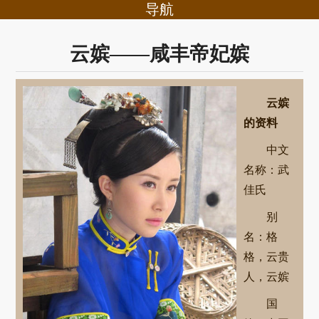
导航
云嫔——咸丰帝妃嫔
云嫔
的资料
中文
名称：武
佳氏
别
名：格
格，云贵
人，云嫔
国