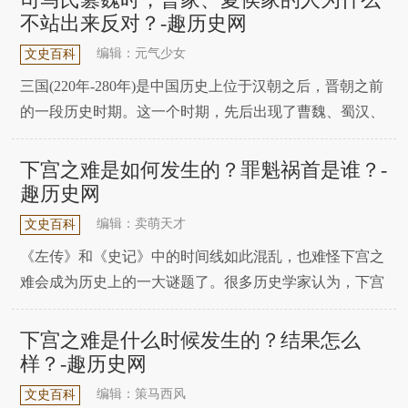
人所忽视!曹丕篡汉在大众的印象中，曹丕篡汉似乎是一
不站出来反对？-趣历史网
件很轻松的事情，然而事实上，曹家代汉，并非一帆风
编辑：元气少女
文史百科
顺!曹
三国(220年-280年)是中国历史上位于汉朝之后，晋朝之前
的一段历史时期。这一个时期，先后出现了曹魏、蜀汉、
东吴三个主要政权。那么下面趣历史小编就为大家带来关
于司马家篡魏时，曾经人才辈出的曹魏宗室，曹家夏侯家
下宫之难是如何发生的？罪魁祸首是谁？-
的人去哪了的详细介绍，一起来看看吧!事实上，司马家
趣历史网
篡魏时，曾经人才辈出的曹魏宗室，曹家、夏
编辑：卖萌天才
文史百科
《左传》和《史记》中的时间线如此混乱，也难怪下宫之
难会成为历史上的一大谜题了。很多历史学家认为，下宫
之难根本就不存在，赵氏没有被灭过族，因为一般认为，
公元前588年的时候，赵括、赵同和赵旃还做过十二卿，
下宫之难是什么时候发生的？结果怎么
就像我前面写得那样。然而，事实到底如何呢?历史讲究
样？-趣历史网
的是准确、公正，而我特别喜欢主观臆断，可能有人会
编辑：策马西风
文史百科