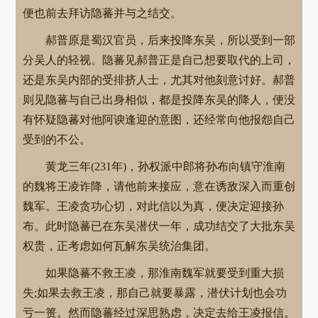
便也前去拜访隐蕃并与之结交。
郝普原是蜀汉官员，后来投降东吴，所以受到一部
分吴人的轻视。隐蕃见郝普正是自己想要取代的上司，
还是东吴内部的受排挤人士，尤其对他刻意讨好。郝普
则见隐蕃与自己出身相似，都是投降东吴的降人，便没
有怀疑隐蕃对他阿谀逢迎的意图，还经常向他报怨自己
受到的不公。
黄龙三年(231年)，孙权派中郎将孙布向镇守淮南
的魏将王凌诈降，请他前来接应，意在诱敌深入而重创
魏军。王凌贪功心切，对此信以为真，便决定迎接孙
布。此时隐蕃已在东吴潜伏一年，成功结交了大批东吴
权贵，正考虑如何瓦解东吴统治集团。
如果隐蕃不救王凌，那淮南魏军就要受到重大损
失;如果去救王凌，那自己就要暴露，潜伏计划也会功
亏一篑。然而隐蕃经过深思熟虑，决定去给王凌报信。