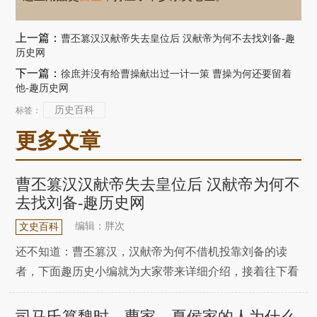
上一篇：
曹丕篡汉汉献帝失去皇位后 汉献帝为何不去找刘备-趣
历史网
下一篇：
徐庶并没有给曹操献出过一计一策 曹操为何还要留着
他-趣历史网
历史百科
标签：
更多文章
曹丕篡汉汉献帝失去皇位后 汉献帝为何不
去找刘备-趣历史网
编辑：胖次
文史百科
还不知道：曹丕篡汉，汉献帝为何不借机投靠刘备的读
者，下面趣历史小编就为大家带来详细介绍，接着往下看
吧~事实上，曹丕篡汉后，汉献帝之所以不借机投靠刘
备，主要是因为以下三个原因!其中第三个原因被大多数
司马氏篡魏时，曹家、夏侯家的人为什么