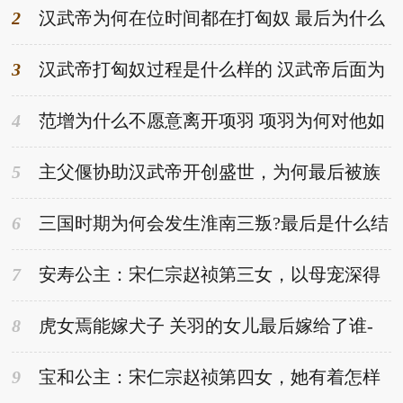
2
汉武帝为何在位时间都在打匈奴 最后为什么
停止了-趣历史网
3
汉武帝打匈奴过程是什么样的 汉武帝后面为
何节节败退-趣历史网
4
范增为什么不愿意离开项羽 项羽为何对他如
此信任-趣历史网
5
主父偃协助汉武帝开创盛世，为何最后被族
杀？-趣历史网
6
三国时期为何会发生淮南三叛?最后是什么结
果？-趣历史网
7
安寿公主：宋仁宗赵祯第三女，以母宠深得
赵祯深爱-趣历史网
8
虎女焉能嫁犬子 关羽的女儿最后嫁给了谁-
趣历史网
9
宝和公主：宋仁宗赵祯第四女，她有着怎样
的经历？-趣历史网