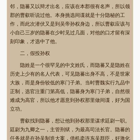
邻，隐蕃又以辩才出名，应该在本郡很有名声，所以领
郡的曹叡听说过他。本身挑选间谍就是十分隐秘的工
作，而此次潜伏又是到吴帝孙权身边，所以曹叡应该与
小自己三岁的隐蕃在少时见过几面，对他的口才留有深
刻印象，才选中了他。
二，假投孙权
隐姓是一个很罕见的中文姓氏，而隐蕃又是隐姓在
历史上少有的名人代表，可见隐蕃出身不高，不是世家
大族，而是身份较低的寒门子弟。当时曹魏实行九品中
正制，选官注重门第高低，隐蕃身为寒门子弟，自然很
难成为高官，所以他才愿意到孙权那里做间谍，好为国
立功。
曹叡找到隐蕃，想让他到孙权那里谋求廷尉一职。
廷尉为九卿之一，主管刑狱，为最高司法长官。隐蕃的
任务就是在孙吴制造大案，借机牵连东吴群臣，好激化