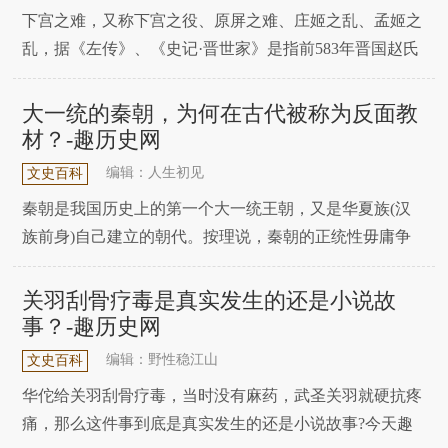
下宫之难，又称下宫之役、原屏之难、庄姬之乱、孟姬之
乱，据《左传》、《史记·晋世家》是指前583年晋国赵氏
家族原屏两支被灭，赵武一系夺回宗主的历史事件。此事
对赵氏打击不小，直到晋悼公时期赵武才让家族复兴。
大一统的秦朝，为何在古代被称为反面教
《史记·赵世家》《史记·韩世家》误记其事发生在前597
材？-趣历史网
年，虚构出"赵氏孤儿"的传奇故事，不过赵武复
编辑：人生初见
文史百科
秦朝是我国历史上的第一个大一统王朝，又是华夏族(汉
族前身)自己建立的朝代。按理说，秦朝的正统性毋庸争
议。但实际上却并非如此，秦朝一度作为历史上的反面教
材，其正统性也遭受过后世的否定。司马光在《资治通
关羽刮骨疗毒是真实发生的还是小说故
鉴》中有一段《论正闰》。“闰”，即是“伪”。其中就言
事？-趣历史网
道：天生烝民，其势不能自治，必相与戴君以治之...
编辑：野性稳江山
文史百科
华佗给关羽刮骨疗毒，当时没有麻药，武圣关羽就硬抗疼
痛，那么这件事到底是真实发生的还是小说故事?今天趣