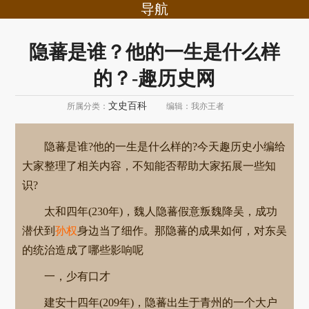
导航
隐蕃是谁？他的一生是什么样
的？-趣历史网
文史百科
所属分类：
编辑：我亦王者
隐蕃是谁?他的一生是什么样的?今天趣历史小编给
大家整理了相关内容，不知能否帮助大家拓展一些知
识?
太和四年(230年)，魏人隐蕃假意叛魏降吴，成功
潜伏到
孙权
身边当了细作。那隐蕃的成果如何，对东吴
的统治造成了哪些影响呢
一，少有口才
建安十四年(209年)，隐蕃出生于青州的一个大户