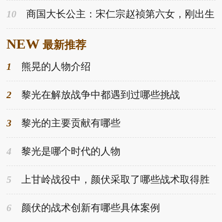
10
商国大长公主：宋仁宗赵祯第六女，刚出生
满六天就夭折-趣历史网
NEW
最新推荐
1
熊晃的人物介绍
2
黎光在解放战争中都遇到过哪些挑战
3
黎光的主要贡献有哪些
4
黎光是哪个时代的人物
5
上甘岭战役中，颜伏采取了哪些战术取得胜
利
6
颜伏的战术创新有哪些具体案例