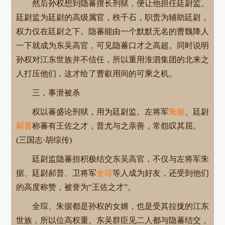
然后孙权想到隐蕃擅长刑狱，便让他担任廷尉监。
廷尉监为廷尉的高级属官，秩千石，职责为辅助廷尉，
权力仅在廷尉之下。隐蕃能由一个默默无名的曹魏降人
一下就成为东吴高官，可见隐蕃口才之高超。同时说明
孙权对江东世族并不信任，所以重用淮泗集团的北来之
人打压他们，这才给了曹叡用间的可乘之机。
三，事泄被杀
权以蕃盛论刑狱，用为廷尉监。左将军
朱据
、廷尉
郝普
称蕃有王佐之才，普尤与之亲善，常怨叹其屈。
(三国志·胡综传)
廷尉监隐蕃担积极结交东吴高官，不仅与左将军朱
据、廷尉郝普、卫将军
全琮
等人成为好友，还受到他们
的高度称赞，被誉为“王佐之才”。
全琮、朱据都是孙权的女婿，也是受其拉拢的江东
世族，所以位高权重。东吴群臣见二人都与隐蕃结交，