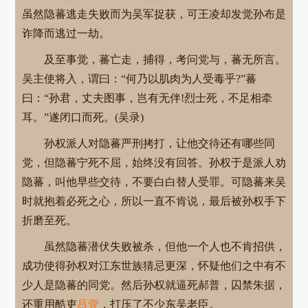
虽然隐蕃逃走失败而为吴军捉获，可王凌却发觉孙布是
诈降而逃过一劫。
及至事觉，蕃亡走，捕得，考问党与，蕃无所言。
吴主使将入，谓曰：“何乃以肌肉为人受毒乎?”蕃
曰：“孙君，丈夫图事，岂有无伴!烈士死，不足相牵
耳。”遂闭口而死。(吴录)
孙权派人对隐蕃严刑拷打，让他交待还有哪些同
党，但隐蕃宁死不屈，始终没有回答。孙权于是派人劝
隐蕃，叫他早些交待，不要白白替人受罪。可隐蕃来吴
时就抱着必死之心，所以一直不肯说，最后被孙权手下
折磨至死。
虽然隐蕃潜伏失败被杀，但他一个人也不肯招供，
成功使得孙权对江东世族猜忌更深，怀疑他们之中有不
少人是隐蕃的同党。然后孙权就逼死郝普，囚禁朱据，
还重用酷吏
吕壹
，打压了不少东吴老臣。