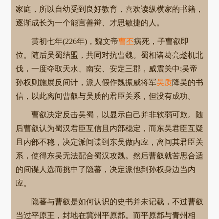
家庭，所以自幼受到良好教育，喜欢读纵横家的书籍，
逐渐成长为一个能言善辩、才思敏捷的人。
黄初七年(226年)，魏文帝
曹丕
病死，子曹叡即
位。随后吴蜀结盟，共同对抗曹魏。蜀相诸葛亮趁机北
伐，一度夺取天水、南安、安定三郡，威震关中;吴帝
孙权则施展反间计，派人假作魏振威将军
吴质
降吴的书
信，以此离间曹叡与吴质的君臣关系，但没有成功。
曹叡决定反击吴蜀，以显示自己并非软弱可欺。随
后曹叡认为蜀汉君臣互信且内部稳定，而东吴君臣互疑
且内部不稳，决定派间谍到东吴做内应，离间其君臣关
系，使得东吴无法配合蜀汉攻魏。然后曹叡就苦思合适
的间谍人选而挑中了隐蕃，决定派他到孙权身边当内
应。
隐蕃与曹叡是如何认识的史书并未记载，不过曹叡
当过平原王，封地在冀州平原郡。而平原郡与青州相