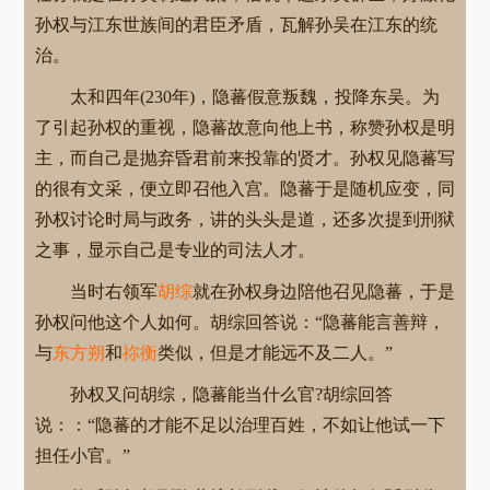
孙权与江东世族间的君臣矛盾，瓦解孙吴在江东的统
治。
太和四年(230年)，隐蕃假意叛魏，投降东吴。为
了引起孙权的重视，隐蕃故意向他上书，称赞孙权是明
主，而自己是抛弃昏君前来投靠的贤才。孙权见隐蕃写
的很有文采，便立即召他入宫。隐蕃于是随机应变，同
孙权讨论时局与政务，讲的头头是道，还多次提到刑狱
之事，显示自己是专业的司法人才。
当时右领军
胡综
就在孙权身边陪他召见隐蕃，于是
孙权问他这个人如何。胡综回答说：“隐蕃能言善辩，
与
东方朔
和
祢衡
类似，但是才能远不及二人。”
孙权又问胡综，隐蕃能当什么官?胡综回答
说：：“隐蕃的才能不足以治理百姓，不如让他试一下
担任小官。”