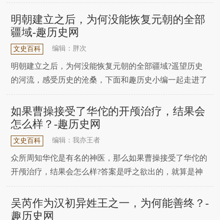
历史小编给大家带来了相关内容，和大家一起分享。当时
关羽带领军队攻打樊城，不小心被对方的毒箭打中了左肩
明朝建立之后，为何没能恢复元朝的全部
膀，但是关羽一定坚持留下来继续作战，而他的病情也越
疆域-趣历史网
来越严重，正在这个时候，华佗出现了，而且要把关羽绑
编辑：胖次
文史百科
明朝建立之后，为何没能恢复元朝的全部疆域?遥望历史
的河流，感受历史的沧桑，下面和趣历史小编一起走进了
解。元朝灭亡之后，明朝其实也想过恢复元朝的全部疆
域。但遗憾的是，后来因为明朝先后发生了靖难之役，以
如果曹操接受了华佗的开颅治疗，结果会
及后面的土木堡事变，直接让明朝错失了这个机会。说到
怎么样？-趣历史网
底，明朝没能完成这个宏伟目标，全都怪老朱的子孙后
编辑：我亦王者
文史百科
代，
众所周知华佗是有名的神医，那么如果曹操接受了华佗的
开颅治疗，结果会怎么样?答案是呼之欲出的，就算是神
医，在那个没办法提供无菌环境的年代里把人脑袋打开，
肯定是必死无疑的啊!扁鹊给蔡桓公看诊的故事想必大家
吴芮作为汉初异姓王之一，为何能善终？-
都知道，起初扁鹊见他时称“病在胰理，不治将深”，但是
趣历史网