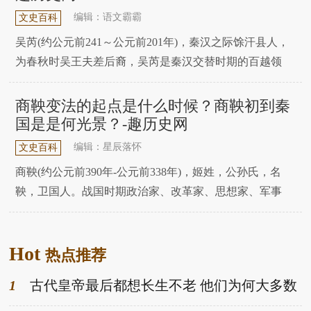
蔡桓公没有放在心上，甚至对于扁鹊随后一系列的警告
编辑：语文霸霸
文史百科
吴芮(约公元前241～公元前201年)，秦汉之际馀汗县人，
为春秋时吴王夫差后裔，吴芮是秦汉交替时期的百越领
袖，是江西历史上第一个有明确记载的杰出人物，以民为
本的政治家和军事家。趣历史小编知道读者都对此很感兴
商鞅变法的起点是什么时候？商鞅初到秦
趣，接下来就和各位一起来了解，给大家一个参考。作为
国是是何光景？-趣历史网
汉初异姓王，吴芮最后之所以能够得以善终，主要
编辑：星辰落怀
文史百科
商鞅(约公元前390年-公元前338年)，姬姓，公孙氏，名
鞅，卫国人。战国时期政治家、改革家、思想家、军事
家，法家代表人物，卫国国君后代。下面趣历史小编就为
大家带来详细的介绍，一起来看看吧。公元前362年，秦
Hot
国来了一个很特殊的年轻人。这个年轻人，是卫国公族的
热点推荐
一个远方偏支子孙。在春秋战国时期，因为大家
1
古代皇帝最后都想长生不老 他们为何大多数
都壮年就死了-趣历史网